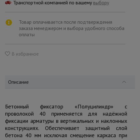
для
Транспортной компанией по вашему
выбору
склада
Товар оплачивается после подтверждения
заказа менеджером и выбора удобного способа
Тачки
строительные
оплаты
и садовые
В избранное
Лестницы
и
стремянки
Описание
Штукатурные
комплекты
Бетонный фиксатор «Полуцилиндр» с
проволокой 40 применяется для надёжной
Сварочные
фиксации арматуры в вертикальных и наклонных
аппараты
конструкциях. Обеспечивает защитный слой
бетона 40 мм исключая смещение каркаса при