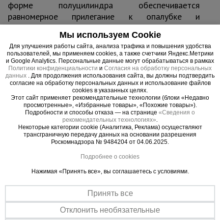
форме полуцилиндра обеспечивается
равномерное прилегание к опалубке и
оптимальное распределение нагрузки. Полностью
Мы используем Cookie
соответствует требованиям СП 63.13330.2018 и
Для улучшения работы сайта, анализа трафика и повышения удобства
строительным нормативам. Расход составляет 3-
пользователей, мы применяем cookies, а также счетчики Яндекс.Метрики
4 фиксатора на 1 м2
и Google Analytics. Персональные данные могут обрабатываться в рамках
Политики конфиденциальности
и
Согласия на обработку персональных
данных
. Для продолжения использования сайта, вы должны подтвердить
согласие на обработку персональных данных и использование файлов
cookies в указанных целях.
Этот сайт применяет рекомендательные технологии (блоки «Недавно
Важные преимущества –
просмотренные», «Избранные товары», «Похожие товары»).
Подробности и способы отказа — на странице
«Сведения о
эффективная работа
рекомендательных технологиях»
.
Некоторые категории cookie (Аналитика, Реклама) осуществляют
трансграничную передачу данных на основании разрешения
Универсальное решение
Роскомнадзора № 9484204 от 04.06.2025.
Подходит для создания защитного слоя как арматурных прутьев,
Подробнее о cookies
так и проволоки сварной сетки максимальной толщиной до 45 мм,
при сооружении горизонтальных участков фундаментов, полов,
Нажимая «Принять все», вы соглашаетесь с условиями.
перекрытий и вертикальных колонн.
Легкий монтаж
Принять все
Установка возможна на любой плотной поверхности:
Отклонить необязательные
предварительно утрамбованном грунте, фанере для залива
перекрытия, бетонной подушке.