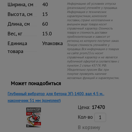
Ширина, см
40
Информацию об условиях отпуска
(реализации) уточняйте у продавца.
Информация о технических
Высота, см
15
характеристиках, комплекте
поставки, стране изготовления и
Длина, см
60
внешнем виде товара носит
справочный характер. Стоимость
Вес, кг
15.0
товара и стоимость доставки
приблизительная и зависит от
региона, из которого поступил заказ.
Единица
Упаковка
Точную стоимость уточняйте у
продавца. Вся информация о товарах
товара
на сайте prom23.ru носит
справочный характер и не является
публичной офертой в соответствии с
пунктом 2 статьи 437 ГК РФ.
Убедительно просим Вас при
покупке проверять наличие
желаемых функций и характеристик.
Может понадобиться
Глубинный вибратор для бетона ЭП-1400, вал 4,5 м.,
наконечник 51 мм (комплект)
Цена:
17470
Кол-во
В корзину