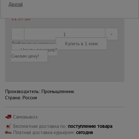
Другой
Последнее обновление цены: 30.06.2026
Опалубка
11:37:10
Вибротехника
Добавить в корзину
Купить в 1 клик
для
строительства
Нашли дешевле?
Снизим цену!
Оборудование
для работы с
арматурой
Производитель: Промышленник
Страна: Россия
Оборудование
для бетонных
работ
Самовывоз:
Бесплатная доставка по:
поступлению товара
Платная доставка курьером:
сегодня
Техника