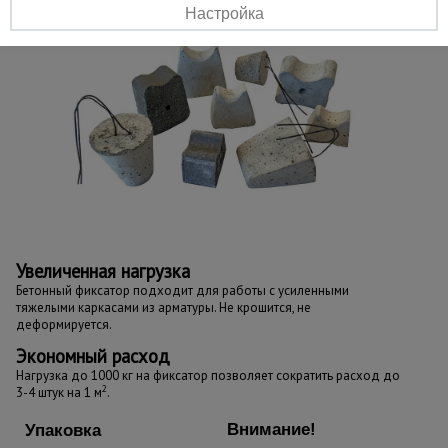
Настройка
Увеличенная нагрузка
Бетонный фиксатор подходит для работы с усиленными
тяжелыми каркасами из арматуры. Не крошится, не
деформируется.
Экономный расход
Нагрузка до 1000 кг на фиксатор позволяет сократить расход до
2
3-4 штук на 1 м
.
Внимание!
Упаковка