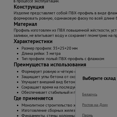
в процессе эксплуатации.
Конструкция
Изделие представляет собой ПВХ-профиль в виде флажк
формировать ровную, одинаковую фаску по всей длине 
Материал
Профиль изготовлен из ПВХ повышенной жёсткости, усто
заливки, не впитывает воду и сохраняет геометрию на п
Характеристики
Размер профиля: 35×25×20 мм
Длина рейки: 3 метра
Тип профиля: полый ПВХ-профиль с флажком
Преимущества использования
Формирует ровную и чёткую фаску по всей длине ко
Защищает углы бетона от сколов и разрушения при н
Выберите склад 
Улучшает внешний вид бетонных поверхностей и ка
Сокращает время на последующую обработку углов
Обеспечивает стабильный и повторяемый результат
Беларусь
Где применяется
Монолитное строительство жилых, коммерческих и
Ростов-на-Дону
Изготовление сборных железобетонных элементов.
Фундаменты, стены, колонны, балки, лестничные ма
Пермь