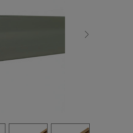
а
атурой
от