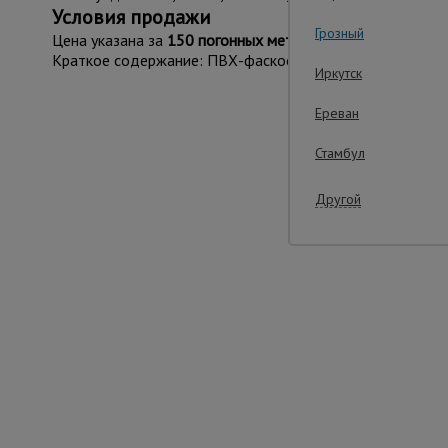
Условия продажи
Грозный
Цена указана за
150 погонных метров
.
Краткое содержание: ПВХ-фаскообразователь с флажком
Иркутск
Ереван
Важ
Стамбул
Другой