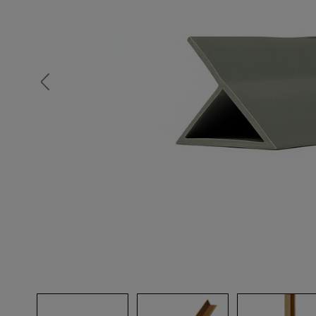
Опалубка
Вибротехника для строительств
Оборудование для работы с арм
Оборудование для бетонных раб
Техника для склада
Тачки строительные и садовые
Лестницы и стремянки
Штукатурные комплекты
Сварочные аппараты
Тепловые пушки
Металл и металлообработка