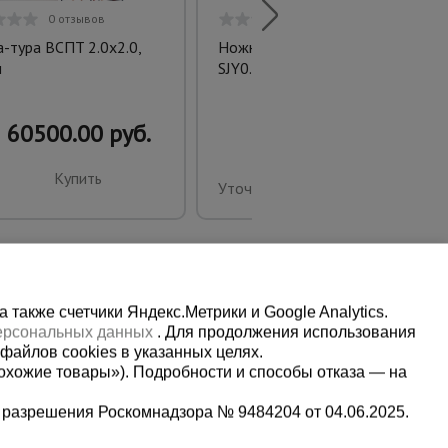
0 отзывов
0 отзывов
-тура ВСПT 2.0х2.0,
Ножничный подъемник
м
SJY0.3-6
60500.00 руб.
Купить
Уточнить цену
также счетчики Яндекс.Метрики и Google Analytics.
персональных данных
. Для продолжения использования
файлов cookies в указанных целях.
охожие товары»). Подробности и способы отказа — на
 разрешения Роскомнадзора № 9484204 от 04.06.2025.
Мы в социальных сетях: