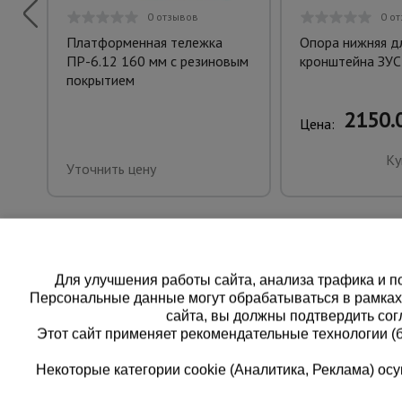
0 отзывов
0 о
Платформенная тележка
Опора нижняя д
ПР-6.12 160 мм с резиновым
кронштейна ЗУС
покрытием
2150.0
Цена:
Ку
Уточнить цену
Для улучшения работы сайта, анализа трафика и по
Персональные данные могут обрабатываться в рамка
сайта, вы должны подтвердить сог
Этот сайт применяет рекомендательные технологии (
Некоторые категории cookie (Аналитика, Реклама) о
Каталог товаров
Еди