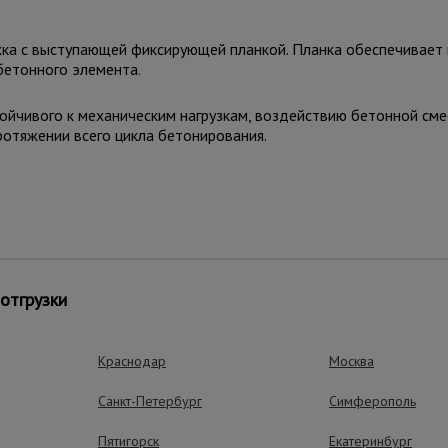
а с выступающей фиксирующей планкой. Планка обеспечивает 
бетонного элемента.
йчивого к механическим нагрузкам, воздействию бетонной смес
ротяжении всего цикла бетонирования.
нструкции.
агрузках и эксплуатации.
отгрузки
чество кромки.
 и доводочные операции.
 при серийных работах.
Краснодар
Москва
 промышленных объектов.
Санкт-Петербург
Симферополь
рши и другие ЖБК.
Пятигорск
Екатеринбург