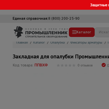
Защитные 
Единая справочная:
8 (800) 200-25-90
Каталог
Главная
/
Каталог
/
Опалубка
/
Фиксаторы арматуры
/
Строительные леса
Закладная для опалубки Промышленн
Вышки-туры
Код товара:
ППВХФ
0 отзывов
Г
Подмости строительные
Сетка, тенты, брезенты
Строительные подъемники
Грузоподъемное оборудование
Мусоропровод строительный
Фанера ламинированная