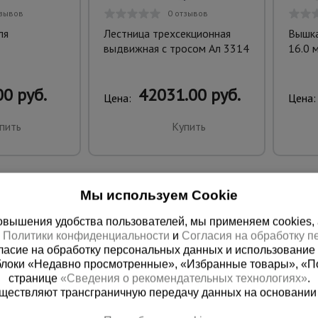
тзывов
0 отзывов
ля
Лестница трехсекционная
Вышка
выдвижная с тросом Ал 3314
16.0 
0 руб.
42031.00 руб.
Цена:
Цена:
пить
Купить
Мы используем Cookie
вышения удобства пользователей, мы применяем cookies, а 
х
Политики конфиденциальности
и
Согласия на обработку 
ласие на обработку персональных данных и использование 
блоки «Недавно просмотренные», «Избранные товары», «П
странице
«Сведения о рекомендательных технологиях»
.
существляют трансграничную передачу данных на основании
ная справочная
Грозный