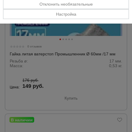
Отклонить необязательные
Настройка
0 отзывов
Гайка литая ватерстоп Промышленник Ø 60мм /17 мм
Резьба ø:
17 мм.
Масса:
0,53 кг.
176 руб.
149 руб.
Цена:
Купить