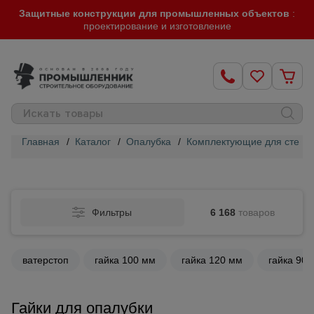
Защитные конструкции для промышленных объектов
:
проектирование и изготовление
Главная
/
Каталог
/
Опалубка
/
Комплектующие для стенов
Строительные
леса
Фильтры
6 168
товаров
Вышки-
туры
ватерстоп
гайка 100 мм
гайка 120 мм
гайка 90 
Подмости
строительные
Гайки для опалубки