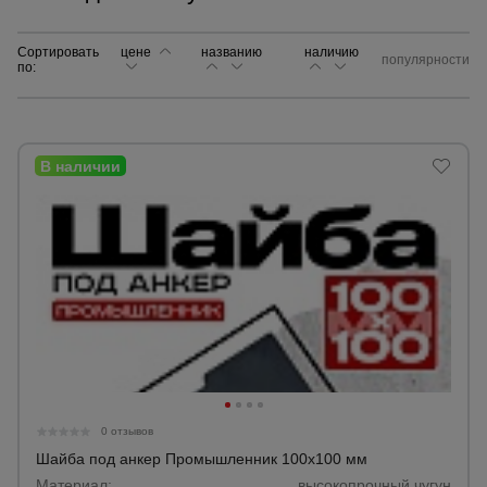
Сортировать
цене
названию
Сетка,
наличию
популярности
по:
тенты,
брезенты
Строительные
подъемники
Грузоподъемное
оборудование
Каталог
Мусоропровод
строительный
всех
товаров
0 отзывов
Фанера
Шайба под анкер Промышленник 100х100 мм
ламинированная
Материал:
высокопрочный чугун