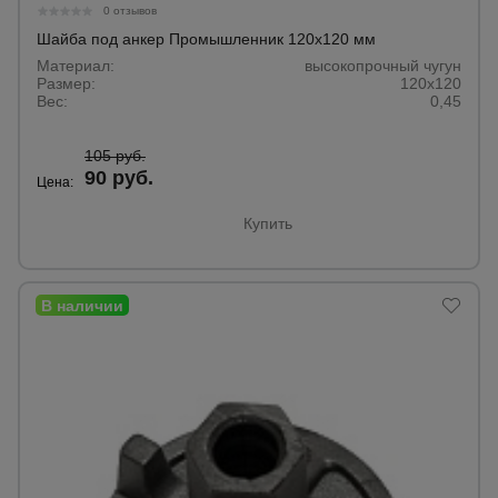
для
0 отзывов
склада
Шайба под анкер Промышленник 120х120 мм
Материал:
высокопрочный чугун
Размер:
120х120
Тачки
Вес:
0,45
строительные
и садовые
105 руб.
90 руб.
Цена:
Лестницы
Купить
и
стремянки
Штукатурные
комплекты
Сварочные
аппараты