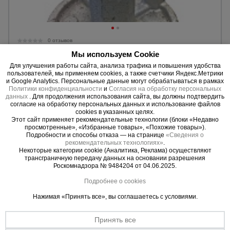
0 отзывов
Гайка литая облегченная оцинкованная Промышленник
Мы используем Cookie
Ø 90 мм / 17 мм
Для улучшения работы сайта, анализа трафика и повышения удобства
пользователей, мы применяем cookies, а также счетчики Яндекс.Метрики
Диаметр:
90 мм.
и Google Analytics. Персональные данные могут обрабатываться в рамках
Нагрузка:
13,5 т.
Политики конфиденциальности
и
Согласия на обработку персональных
Вес:
0,39 кг.
данных
. Для продолжения использования сайта, вы должны подтвердить
согласие на обработку персональных данных и использование файлов
cookies в указанных целях.
174 руб.
Этот сайт применяет рекомендательные технологии (блоки «Недавно
145 руб.
просмотренные», «Избранные товары», «Похожие товары»).
Цена:
Подробности и способы отказа — на странице
«Сведения о
рекомендательных технологиях»
.
Купить
Некоторые категории cookie (Аналитика, Реклама) осуществляют
трансграничную передачу данных на основании разрешения
Роскомнадзора № 9484204 от 04.06.2025.
Подробнее о cookies
Нажимая «Принять все», вы соглашаетесь с условиями.
Принять все