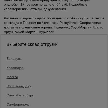
опалубки: 17 товаров по цене от 64 руб. Подробные
характеристики, отзывы, документация.
Доставка товаров раздела гайки для опалубки осуществляется
со склада в Грозном по Чеченской Республике. Оперативная
доставка в следующие города: Гудермес, Урус-Мартан, Шали,
Аргун, Ачхой-Мартан, Курчалой
Выберите склад отгрузки
Беларусь
Каталог товаров
О компании
Краснодар
Аренда оборудования
Москва
Франшиза
Доставка
Ростов-на-Дону
Контакты
Статьи
Санкт-Петербург
Защитные конструкции
Единая справочная
Симферополь