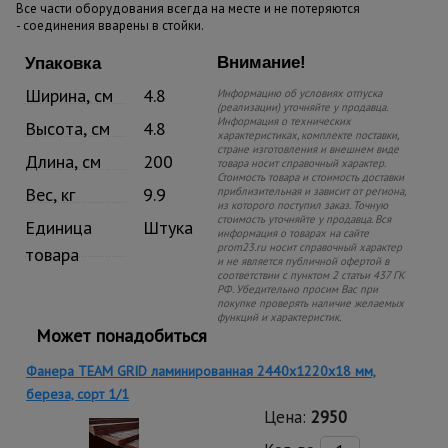
Все части оборудования всегда на месте и не потеряются
- соединения вварены в стойки.
Внимание!
Упаковка
Ширина, см
4.8
Информацию об условиях отпуска
(реализации) уточняйте у продавца.
Информация о технических
Высота, см
4.8
характеристиках, комплекте поставки,
стране изготовления и внешнем виде
Длина, см
200
товара носит справочный характер.
Стоимость товара и стоимость доставки
Вес, кг
9.9
приблизительная и зависит от региона,
из которого поступил заказ. Точную
стоимость уточняйте у продавца. Вся
Единица
Штука
информация о товарах на сайте
prom23.ru носит справочный характер
товара
и не является публичной офертой в
соответствии с пунктом 2 статьи 437 ГК
РФ. Убедительно просим Вас при
покупке проверять наличие желаемых
функций и характеристик.
Может понадобиться
Фанера TEAM GRID ламинированная 2440х1220х18 мм,
береза, сорт 1/1
Цена:
2950