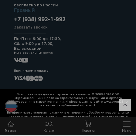
бесплатно по России
Грозный
+7 (938) 992-1-992
Заказать звонок
Пн-Пт: с 9:00 до 17:30,
Сб: с 9:00 до 17:00,
Вс: выходной
Мы в социальных сетях:
Принимаем к оплате
Все права защищены и охраняются законом. © 2008-2026 ООО
«Промышленник» Продажа строительных конструкций и другого
оборудования в нашей компании. Информация на сайте www.prom23.ru
не является публичной офертой
Вы принимаете условия политики в отношении обработки персональных
данных и пользовательского соглашения каждый раз, когда оставляете
свои данные в любой форме обратной связи на сайте prom23.ru и его
поддоменов
Главная
Каталог
Корзина
Меню
Политика конфиденциальности
Согласие на обработку персональных данных