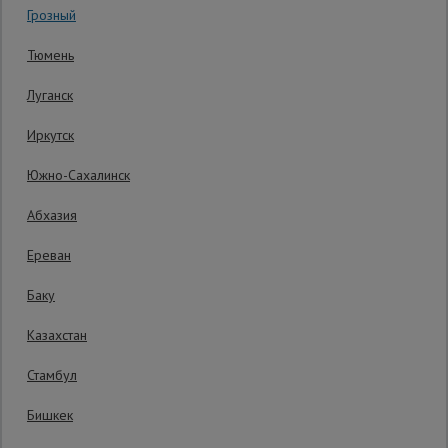
Код товара:
СЧ200.050.30
0 отзывов
Грозный
Гарантия производителя: 1 год
Сетка,
Тюмень
тенты,
брезенты
Луганск
Иркутск
Строительные
подъемники
Южно-Сахалинск
Абхазия
Грузоподъемное
оборудование
Ереван
Баку
Каталог
Мусоропровод
Казахстан
строительный
всех
товаров
Стамбул
Бишкек
Фанера
ламинированная