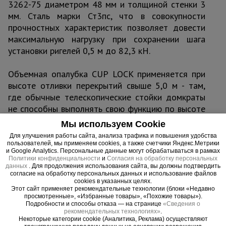
3262-75 диаметром 48 мм и толщиной стенки 3
мм. Сталь марки Ст3пс, что в совокупности
прочностных характеристик позволяет довести
максимальную нагрузку при сохранении шага
установки ригелей 0,5 м до 82,3 кН.
Объемная опалубка CUP LOCK применяется при
высоте отливки перекрытий свыше 5,0 м - там,
где обычные телескопические стойки домкраты
не способны выполнять свою функцию по высоте
и нагрузке. CUP LOCK - это система, состоящая из
Мы используем Cookie
стандартных элементов, собираемых по
Для улучшения работы сайта, анализа трафика и повышения удобства
принципу конструктора.
пользователей, мы применяем cookies, а также счетчики Яндекс.Метрики
и Google Analytics. Персональные данные могут обрабатываться в рамках
Политики конфиденциальности
и
Согласия на обработку персональных
данных
. Для продолжения использования сайта, вы должны подтвердить
согласие на обработку персональных данных и использование файлов
cookies в указанных целях.
Важные преимущества –
Этот сайт применяет рекомендательные технологии (блоки «Недавно
просмотренные», «Избранные товары», «Похожие товары»).
эффективная работа
Подробности и способы отказа — на странице
«Сведения о
рекомендательных технологиях»
.
Некоторые категории cookie (Аналитика, Реклама) осуществляют