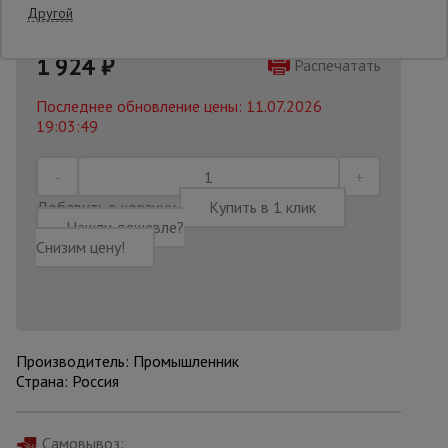
Другой
2200 руб.
Опалубка
1 924
₽
Распечатать
Последнее обновление цены: 11.07.2026
19:03:49
Вибротехника
для
строительства
Добавить в корзину
Купить в 1 клик
Нашли дешевле?
Оборудование
Снизим цену!
для работы с
арматурой
Оборудование
для бетонных
Производитель: Промышленник
работ
Страна: Россия
Техника
Самовывоз: