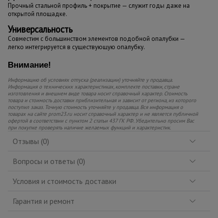
Прочный стальной профиль + покрытие — служит годы даже на
открытой площадке.
Универсальность
Совместим с большинством элементов подобной опалубки —
легко интегрируется в существующую опалубку.
Внимание!
Информацию об условиях отпуска (реализации) уточняйте у продавца.
Информация о технических характеристиках, комплекте поставки, стране
изготовления и внешнем виде товара носит справочный характер. Стоимость
товара и стоимость доставки приблизительная и зависит от региона, из которого
поступил заказ. Точную стоимость уточняйте у продавца. Вся информация о
товарах на сайте prom23.ru носит справочный характер и не является публичной
офертой в соответствии с пунктом 2 статьи 437 ГК РФ. Убедительно просим Вас
при покупке проверять наличие желаемых функций и характеристик.
Отзывы (0)
Вопросы и ответы (0)
Условия и стоимость доставки
Гарантия и ремонт