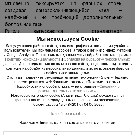
мгновенно фиксируется на фланцах стоек,
создавая самозаклинивающийся узел —
надёжный и не требующий дополнительных
болтов или гаек.
Ригели выпускаются в стандартном
номенклатурном ряду длин, что позволяет
Мы используем Cookie
собирать перекрытия с фиксированным шагом
Для улучшения работы сайта, анализа трафика и повышения удобства
стоек и минимизировать ошибки монтажа.
пользователей, мы применяем cookies, а также счетчики Яндекс.Метрики
и Google Analytics. Персональные данные могут обрабатываться в рамках
Конструкция исключает произвольное выпадение
Политики конфиденциальности
и
Согласия на обработку персональных
данных
. Для продолжения использования сайта, вы должны подтвердить
из замков, устойчива к перепадам температуры и
согласие на обработку персональных данных и использование файлов
влажности. Материал — профильная стальная
cookies в указанных целях.
Этот сайт применяет рекомендательные технологии (блоки «Недавно
труба с порошковым покрытием
просмотренные», «Избранные товары», «Похожие товары»).
Подробности и способы отказа — на странице
«Сведения о
рекомендательных технологиях»
.
Область применения
Некоторые категории cookie (Аналитика, Реклама) осуществляют
Монолитные перекрытия любой толщины в
трансграничную передачу данных на основании разрешения
Роскомнадзора № 9484204 от 04.06.2025.
жилом, коммерческом и промышленном
строительстве.
Подробнее о cookies
Устройство плит перекрытий, балок,
Нажимая «Принять все», вы соглашаетесь с условиями.
консолей.