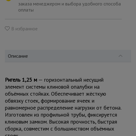
для
заказа менеджером и выбора удобного способа
склада
оплаты
Тачки
В избранное
строительные
и садовые
Описание
Лестницы
и
стремянки
Ригель 1,25 м
— горизонтальный несущий
элемент системы клиновой опалубки на
Штукатурные
объёмных стойках. Обеспечивает жёсткую
комплекты
обвязку стоек, формирование ячеек и
равномерное распределение нагрузки от бетона.
Изготовлен из профильной трубы, фиксируется
Сварочные
аппараты
клиновым замком. Высокая прочность, быстрая
сборка, совместим с большинством объёмных
стоек.