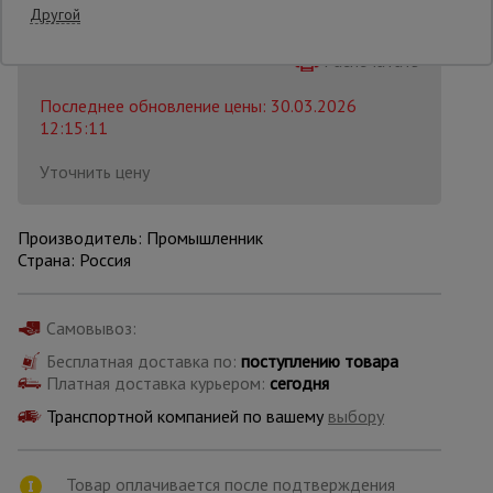
Другой
Распечатать
Опалубка
Последнее обновление цены: 30.03.2026
12:15:11
Вибротехника
для
Уточнить цену
строительства
Производитель: Промышленник
Оборудование
Страна: Россия
для работы с
арматурой
Самовывоз:
Бесплатная доставка по:
поступлению товара
Оборудование
Платная доставка курьером:
сегодня
для бетонных
работ
Транспортной компанией по вашему
выбору
Техника
Товар оплачивается после подтверждения