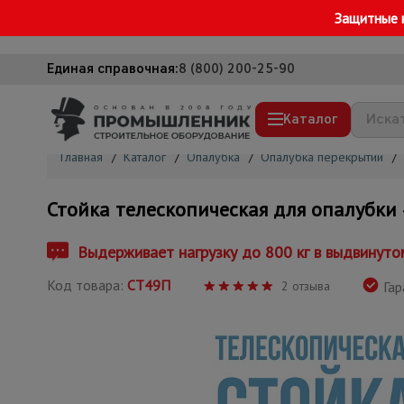
Защитные 
Единая справочная:
8 (800) 200-25-90
Каталог
Главная
/
Каталог
/
Опалубка
/
Опалубка перекрытий
/
Строительные леса
Стойка телескопическая для опалубки 
Вышки-туры
Подмости строительные
Выдерживает нагрузку до 800 кг в выдвинуто
Сетка, тенты, брезенты
Код товара:
СТ49П
2 отзыва
Гар
Строительные подъемники
Грузоподъемное оборудование
Мусоропровод строительный
Фанера ламинированная