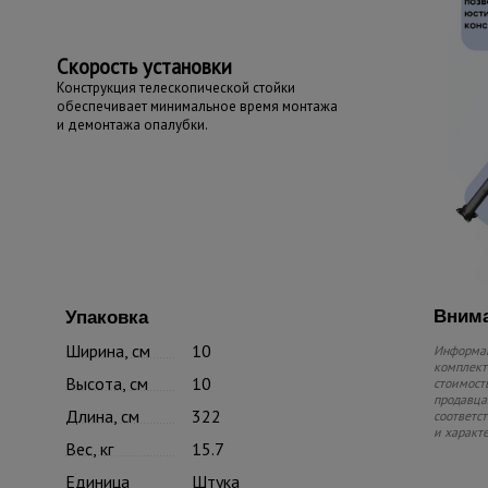
Скорость установки
Конструкция телескопической стойки
обеспечивает минимальное время монтажа
и демонтажа опалубки.
Внима
Упаковка
Ширина, см
10
Информац
комплекте
Высота, см
10
стоимость
продавца.
Длина, см
322
соответс
и характ
Вес, кг
15.7
Единица
Штука