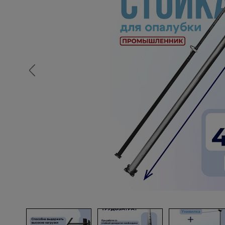
Опалубка
Вибротехника для строительств
Оборудование для работы с арм
Оборудование для бетонных раб
Техника для склада
Тачки строительные и садовые
Лестницы и стремянки
Штукатурные комплекты
Сварочные аппараты
Тепловые пушки
Металл и металлообработка