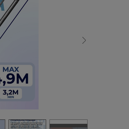
а
атурой
от