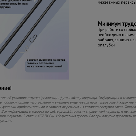
межэтажных перекры
Минимум трудо
При работе со стойк
необходимо минимал
рабочих, занятых на
опалубки.
ние!
ию об условиях отпуска (реализации) уточняйте у продавца. Информация о техниче
 поставки, стране изготовления и внешнем виде товара носит справочный характер. 
 доставки приблизительная и зависит от региона, из которого поступил заказ. Точную
 Вся информация о товарах на сайте prom23.ru носит справочный характер и не явл
твии с пунктом 2 статьи 437 ГК РФ. Убедительно просим Вас при покупке проверять
еристик.