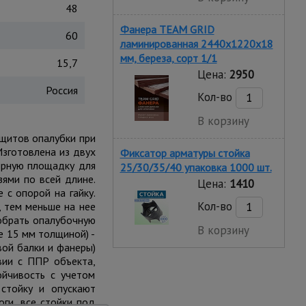
48
Фанера TEAM GRID
60
ламинированная 2440х1220х18
мм, береза, сорт 1/1
15,7
Цена:
2950
Россия
Кол-во
В корзину
 щитов опалубки при
Изготовлена из двух
Фиксатор арматуры стойка
порную площадку для
25/30/35/40 упаковка 1000 шт.
зями по всей длине.
Цена:
1410
 с опорой на гайку.
Кол-во
, тем меньше на нее
собрать опалубочную
В корзину
е 15 мм толщиной) -
вой балки и фанеры)
вии с ППР объекта,
ойчивость с учетом
 стойку и опускают
оги, все стойки под