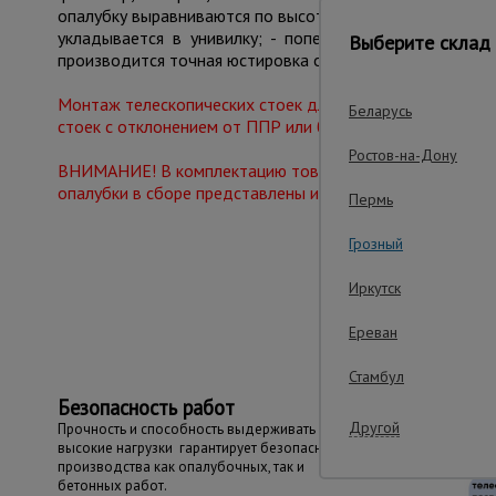
опалубку выравниваются по высоте и производится мон
укладывается в унивилку; - поперечная балка или бр
Выберите склад 
производится точная юстировка опалубочного стола; -
Монтаж телескопических стоек для опалубки производи
Беларусь
стоек с отклонением от ППР или без ППР ЗАПРЕЩАЕТС
Ростов-на-Дону
ВНИМАНИЕ! В комплектацию товара входит только стойк
опалубки в сборе представлены исключительно для озна
Пермь
Грозный
Важные преим
Иркутск
Ереван
Стамбул
Безопасность работ
Другой
Прочность и способность выдерживать
высокие нагрузки гарантирует безопасность
производства как опалубочных, так и
бетонных работ.