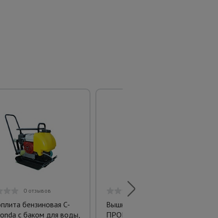
0 отзывов
0 отзывов
плита бензиновая C-
Вышка-тура ВСП 2,0x2,0
onda с баком для воды,
ПРОМ, 14.8 м