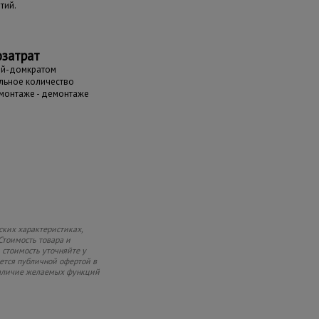
тий.
затрат
ой-домкратом
ьное количество
 монтаже - демонтаже
ских характеристиках,
Стоимость товара и
 стоимость уточняйте у
яется публичной офертой в
 наличие желаемых функций