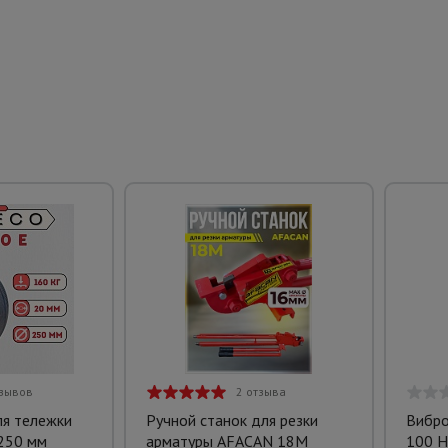
тзывов
2 отзыва
ля тележки
Ручной станок для резки
Вибро
250 мм
арматуры AFACAN 18M
100 H