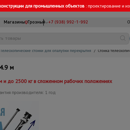
конструкции для промышленных объектов
: проектирование и и
Магазины
Грозный
+7 (938) 992-1-992
О
Телескопические стойки для опалубки перекрытия
/
Стойка телескопи
4.9 м
м и до 2500 кг в сложенном рабочих положениях
антия производителя: 1 год