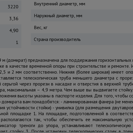
Внутренний диаметр, мм
3220
Наружный диаметр, мм
3,36
Вес, кг
4,90
Страна производитель
1
9 м (домкрат) предназначена для поддержания горизонтальных
е в качестве временной опоры при строительстве и ремонте. 
2,5 и 2 мм соответственно. Нижняя (более широкая) имеет о
вставляется телескопическая труба меньшего диаметра с проре
серьгой через прорези в насадке и отверстия в верхней трубе
а, максимальная – 4,9 метра. Чем выше вы выдвигаете стойку
ложения высоты указаны в паспорте изделия. Для того, чтобы 
-домкрата вам понадобятся: - ламинированная фанера (не мене
ния устойчивости стойки) - унивилка (для размещения двутавро
ьной площадке 1. На площадке, подготовленной в соответст
 располагаются так, чтобы обеспечить ее максимальную уст
иксатор треноги до упора, устанавливают телескопическую
ает стойку. 3. После установки телескопических стоек в трен