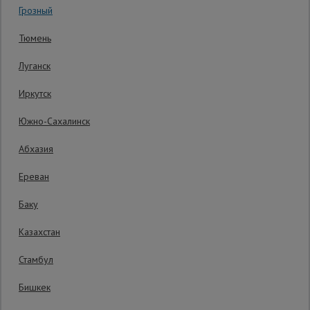
Грозный
Сетка,
Тюмень
тенты,
брезенты
Луганск
Иркутск
Строительные
подъемники
Южно-Сахалинск
Абхазия
Грузоподъемное
оборудование
Ереван
Баку
Каталог
Мусоропровод
Казахстан
строительный
всех
товаров
Стамбул
Распечатать
Бишкек
Фанера
ламинированная
Последнее обновление цены: 26.06.2026