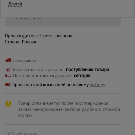
Другой
13:47:10
Опалубка
Уточнить цену
Производитель: Промышленник
Вибротехника
Страна: Россия
для
строительства
Самовывоз:
Бесплатная доставка по:
поступлению товара
Оборудование
для работы с
Платная доставка курьером:
сегодня
арматурой
Транспортной компанией по вашему
выбору
Оборудование
Товар оплачивается после подтверждения
для бетонных
заказа менеджером и выбора удобного способа
работ
оплаты
Техника
В избранное