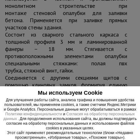
монолитном строительстве при
Тепловые
пушки
монтаже стеновой опалубки для заливки
бетона. Применяется при заливке прямых
участков стены здания.
Состоит из сварного стального каркаса с
Металл и
металлообработка
толщиной профиля 3 мм и ламинированной
фанеры – 18 мм. Стягивается с
противоположными элементами опалубки
специальными стяжками: полая пвх
трубка, стяжной винт, гайки.
Соединяется с другими секциями щитов с
помощью клиновых замков, формируя единую
жесткую конструкцию. Универсальность щитовой
Мы используем Cookie
опалубки позволяет создавать практически
Для улучшения работы сайта, анализа трафика и повышения удобства
пользователей, мы применяем cookies, а также счетчики Яндекс.Метрики
любые необходимые формы будущих стен и
и Google Analytics. Персональные данные могут обрабатываться в рамках
перекрытий в максимально короткие сроки.
Политики конфиденциальности
и
Согласия на обработку персональных
данных
. Для продолжения использования сайта, вы должны подтвердить
Преимущества:
согласие на обработку персональных данных и использование файлов
Простота сборки – модульность позволяет
cookies в указанных целях.
Этот сайт применяет рекомендательные технологии (блоки «Недавно
собрать опалубку для заливки любых форм за
просмотренные», «Избранные товары», «Похожие товары»).