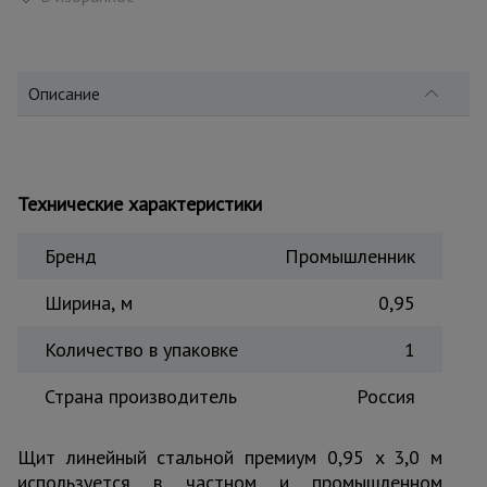
для
склада
Описание
Тачки
строительные
и садовые
Технические характеристики
Лестницы
и
стремянки
Бренд
Промышленник
Ширина, м
0,95
Штукатурные
комплекты
Количество в упаковке
1
Страна производитель
Россия
Сварочные
аппараты
Щит линейный стальной премиум 0,95 x 3,0 м
используется в частном и промышленном