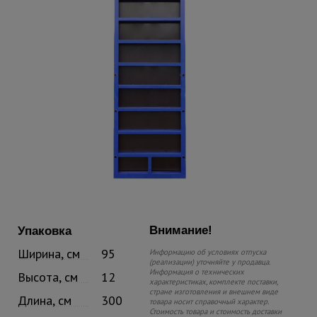
Внимание!
Упаковка
Ширина, см
95
Информацию об условиях отпуска
(реализации) уточняйте у продавца.
Информация о технических
Высота, см
12
характеристиках, комплекте поставки,
стране изготовления и внешнем виде
Длина, см
300
товара носит справочный характер.
Стоимость товара и стоимость доставки