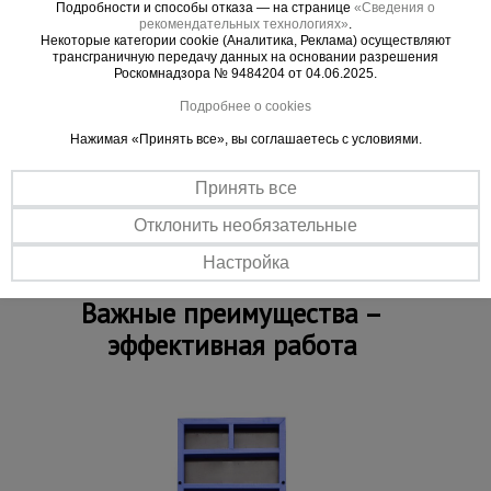
минимальное время.
Подробности и способы отказа — на странице
«Сведения о
рекомендательных технологиях»
.
Прочность – стальной каркас выдерживает
Некоторые категории cookie (Аналитика, Реклама) осуществляют
повышенную нагрузку.
трансграничную передачу данных на основании разрешения
Роскомнадзора № 9484204 от 04.06.2025.
Износоустойчивость – возможно многократное
использование.
Подробнее о cookies
Защитное порошково-полимерное покрытие.
Нажимая «Принять все», вы соглашаетесь с условиями.
Размер – 0,95 x 3,0 м.
Толщина профиля – 3 мм.
Принять все
Материал – сталь.
Отклонить необязательные
Настройка
Важные преимущества –
эффективная работа