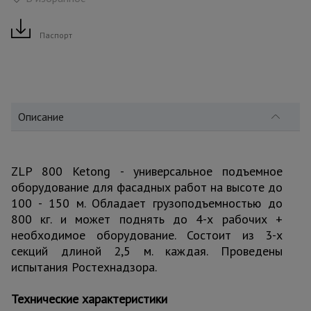
для
склада
Паспорт
Тачки
строительные
и садовые
Описание
Лестницы
и
стремянки
ZLP 800 Ketong - универсальное подъемное
оборудование для фасадных работ на высоте до
100 - 150 м. Обладает грузоподъемностью до
Штукатурные
комплекты
800 кг. и может поднять до 4-х рабочих +
необходимое оборудование. Состоит из 3-х
секций длиной 2,5 м. каждая. Проведены
испытания Ростехнадзора.
Сварочные
аппараты
Технические характеристики