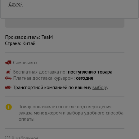
Снизим цену!
Другой
Опалубка
Производитель: TeaM
Вибротехника
Страна: Китай
для
строительства
Самовывоз:
Бесплатная доставка по:
поступлению товара
Оборудование
для работы с
Платная доставка курьером:
сегодня
арматурой
Транспортной компанией по вашему
выбору
Оборудование
Товар оплачивается после подтверждения
для бетонных
заказа менеджером и выбора удобного способа
работ
оплаты
Техника
В избранное