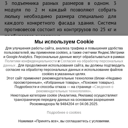
3 подъемника разных размеров в одном. 3
модуля по 2 м каждый позволяют собрать
люльку необходимо размера специально для
каждого конкретного фасада здания. Система
противовесов состоит из контргрузов по 25 кг и
подбирается аналогично.
Мы используем Cookie
Адаптация к фасаду
ZLP 800 легко адаптируется к фасаду здания,
Для улучшения работы сайта, анализа трафика и повышения удобства
пользователей, мы применяем cookies, а также счетчики Яндекс.Метрики
благодаря прочной и одновременно
и Google Analytics. Персональные данные могут обрабатываться в рамках
легкой подвесной консоли-опоре, позволяющей
Политики конфиденциальности
и
Согласия на обработку персональных
данных
. Для продолжения использования сайта, вы должны подтвердить
производить установку даже на покатой крыше
согласие на обработку персональных данных и использование файлов
без риска соскальзывания. Увеличенный вылет
cookies в указанных целях.
Этот сайт применяет рекомендательные технологии (блоки «Недавно
консоли на 1,7 м дает возможность
просмотренные», «Избранные товары», «Похожие товары»).
Подробности и способы отказа — на странице
«Сведения о
вывешивать люльку на стальных тросах и легко
рекомендательных технологиях»
.
обходить выступающие части фасада. Рама
Некоторые категории cookie (Аналитика, Реклама) осуществляют
трансграничную передачу данных на основании разрешения
кабины снабжена прорезиненными буферными
Роскомнадзора № 9484204 от 04.06.2025.
колесами для защиты поверхности здания от
Подробнее о cookies
повреждений.
Надежная электроника
Нажимая «Принять все», вы соглашаетесь с условиями.
Каждый фасадный подъемник