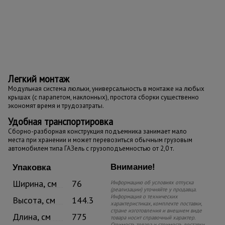
Легкий монтаж
Модульная система люльки, универсальность в монтаже на любых
крышах (с парапетом, наклонных), простота сборки существенно
экономят время и трудозатраты.
Удобная транспортировка
Сборно-разборная конструкция подъемника занимает мало
места при хранении и может перевозиться обычным грузовым
автомобилем типа ГАЗель с грузоподъемностью от 2,0 т.
Внимание!
Упаковка
Ширина, см
76
Информацию об условиях отпуска
(реализации) уточняйте у продавца.
Информация о технических
Высота, см
144.3
характеристиках, комплекте поставки,
стране изготовления и внешнем виде
Длина, см
775
товара носит справочный характер.
Стоимость товара и стоимость доставки