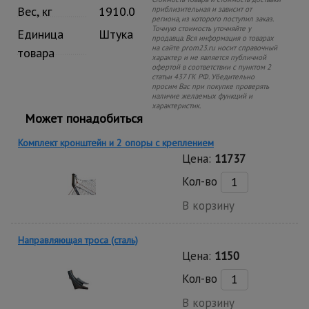
Вес, кг
1910.0
приблизительная и зависит от
региона, из которого поступил заказ.
Точную стоимость уточняйте у
Единица
Штука
продавца. Вся информация о товарах
на сайте prom23.ru носит справочный
товара
характер и не является публичной
офертой в соответствии с пунктом 2
статьи 437 ГК РФ. Убедительно
просим Вас при покупке проверять
наличие желаемых функций и
характеристик.
Может понадобиться
Комплект кронштейн и 2 опоры с креплением
Цена:
11737
Кол-во
В корзину
Направляющая троса (сталь)
Цена:
1150
Кол-во
В корзину