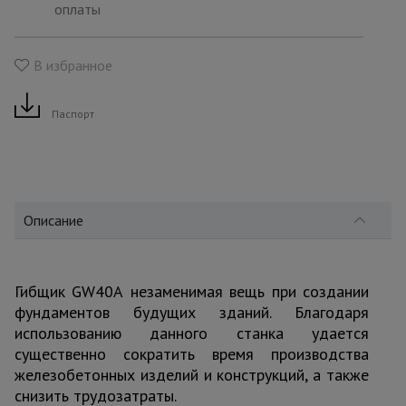
для
оплаты
склада
В избранное
Тачки
строительные
и садовые
Паспорт
Лестницы
и
стремянки
Описание
Штукатурные
комплекты
Гибщик GW40А незаменимая вещь при создании
фундаментов будущих зданий. Благодаря
использованию данного станка удается
Сварочные
существенно сократить время производства
аппараты
железобетонных изделий и конструкций, а также
снизить трудозатраты.