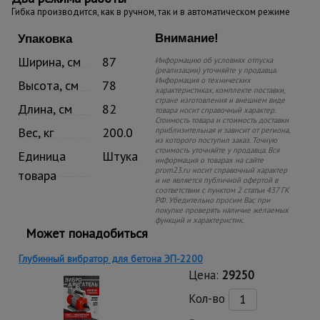
Гибка производится, как в ручном, так и в автоматическом режиме
Внимание!
Упаковка
Ширина, см
87
Информацию об условиях отпуска
(реализации) уточняйте у продавца.
Информация о технических
Высота, см
78
характеристиках, комплекте поставки,
стране изготовления и внешнем виде
Длина, см
82
товара носит справочный характер.
Стоимость товара и стоимость доставки
Вес, кг
200.0
приблизительная и зависит от региона,
из которого поступил заказ. Точную
стоимость уточняйте у продавца. Вся
Единица
Штука
информация о товарах на сайте
prom23.ru носит справочный характер
товара
и не является публичной офертой в
соответствии с пунктом 2 статьи 437 ГК
РФ. Убедительно просим Вас при
покупке проверять наличие желаемых
функций и характеристик.
Может понадобиться
Глубинный вибратор для бетона ЭП-2200
Цена:
29250
Кол-во