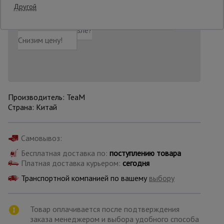
Другой
Добавить в корзину
Купить в лизинг
Опалубка
Нашли дешевле?
Снизим цену!
Вибротехника
для
строительства
Производитель: TeaM
Страна: Китай
Оборудование
для работы с
арматурой
Самовывоз:
Бесплатная доставка по:
поступлению товара
Платная доставка курьером:
сегодня
Оборудование
для бетонных
Транспортной компанией по вашему
выбору
работ
Товар оплачивается после подтверждения
Техника
заказа менеджером и выбора удобного способа