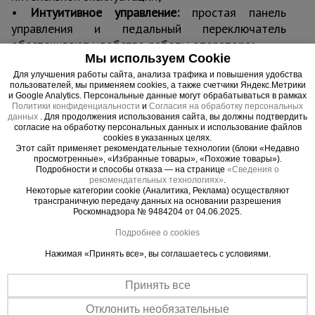
•
Интуитивное управление:
простая панель
управления и педальный переключатель
обеспечивают удобство работы оператора;
Мы используем Cookie
•
Компактность и мобильность:
компактные
габариты позволяют использовать станок в
Для улучшения работы сайта, анализа трафика и повышения удобства
пользователей, мы применяем cookies, а также счетчики Яндекс.Метрики
ограниченных рабочих пространствах.
и Google Analytics. Персональные данные могут обрабатываться в рамках
Ограничения по гибке арматуры:
Политики конфиденциальности
и
Согласия на обработку персональных
данных
. Для продолжения использования сайта, вы должны подтвердить
•
Запрещено гнуть закалённую сталь:
закалённые
согласие на обработку персональных данных и использование файлов
cookies в указанных целях.
материалы, такие как класс В500С, обладают
Этот сайт применяет рекомендательные технологии (блоки «Недавно
хрупкостью и могут разрушиться при гибке. Для
просмотренные», «Избранные товары», «Похожие товары»).
Подробности и способы отказа — на странице
«Сведения о
работы с такой арматурой необходимы
рекомендательных технологиях»
.
специализированные станки;
Некоторые категории cookie (Аналитика, Реклама) осуществляют
трансграничную передачу данных на основании разрешения
•
Не рекомендуется гнуть повреждённую
Роскомнадзора № 9484204 от 04.06.2025.
арматуру:
трещины, коррозия или механические
Подробнее о cookies
повреждения снижают прочность арматуры, что
может привести к её разрушению и увеличенной
Нажимая «Принять все», вы соглашаетесь с условиями.
нагрузке на станок;
•
Не превышайте максимально допустимый
Принять все
диаметр:
арматура диаметром более 40 мм
Отклонить необязательные