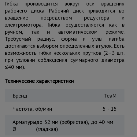
Гибка производится вокруг оси вращения
Тепловые
рабочего диска. Рабочий диск приводится во
пушки
вращение посредством редуктора и
электромотора. Гибка осуществляется как в
ручном, так и автоматическом режиме.
Металл и
Требуемый радиус, форма и углы изгиба
металлообработка
достигаются выбором определенных втулок. Есть
возможность гибки нескольких прутков (2–3 шт.
при условии соблюдения суммарного диаметра
≤40 мм).
Технические характеристики
Бренд
TeaM
Частота, об/мин
5 - 15
Арматуры
до 32 мм (ребристая), до 40 мм
Ø
(гладкая)