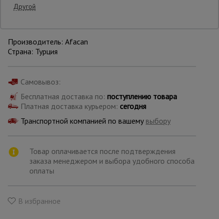
Другой
Опалубка
Производитель: Afacan
Страна: Турция
Вибротехника
для
строительства
Самовывоз:
Бесплатная доставка по:
поступлению товара
Платная доставка курьером:
сегодня
Оборудование
Транспортной компанией по вашему
для работы с
выбору
арматурой
Товар оплачивается после подтверждения
заказа менеджером и выбора удобного способа
Оборудование
оплаты
для бетонных
работ
В избранное
Техника