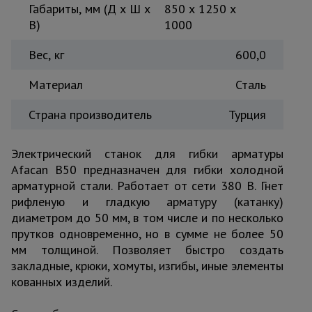
Габариты, мм (Д х Ш х
850 x 1250 x
Тепловые
В)
1000
пушки
Вес, кг
600,0
Металл и
Материал
Сталь
металлообработка
Страна производитель
Турция
Электрический станок для гибки арматуры
Afacan В50 предназначен для гибки холодной
арматурной стали. Работает от сети 380 В. Гнет
рифленую и гладкую арматуру (катанку)
диаметром до 50 мм, в том числе и по несколько
прутков одновременно, но в сумме не более 50
мм толщиной. Позволяет быстро создать
закладные, крюки, хомуты, изгибы, иные элементы
кованных изделий.