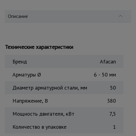
для
склада
Описание
Тачки
строительные
и садовые
Технические характеристики
Лестницы
Бренд
Afacan
и
стремянки
Арматуры Ø
6 - 50 мм
Диаметр арматурной стали, мм
50
Штукатурные
комплекты
Напряжение, В
380
Мощность двигателя, кВт
7,5
Сварочные
аппараты
Количество в упаковке
1