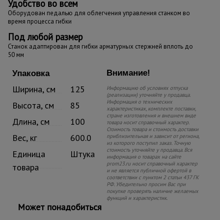
Удобство во всем
Оборудован педалью для облегчения управления станком во
время процесса гибки
Под любой размер
Станок адаптирован для гибки арматурных стержней вплоть до
50 мм
Внимание!
Упаковка
Ширина, см
125
Информацию об условиях отпуска
(реализации) уточняйте у продавца.
Информация о технических
Высота, см
85
характеристиках, комплекте поставки,
стране изготовления и внешнем виде
Длина, см
100
товара носит справочный характер.
Стоимость товара и стоимость доставки
Вес, кг
600.0
приблизительная и зависит от региона,
из которого поступил заказ. Точную
стоимость уточняйте у продавца. Вся
Единица
Штука
информация о товарах на сайте
prom23.ru носит справочный характер
товара
и не является публичной офертой в
соответствии с пунктом 2 статьи 437 ГК
РФ. Убедительно просим Вас при
покупке проверять наличие желаемых
функций и характеристик.
Может понадобиться