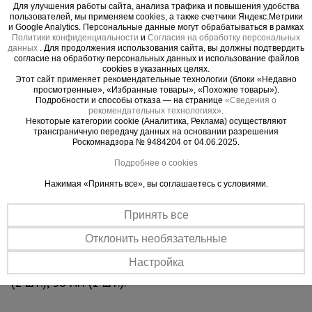
Для улучшения работы сайта, анализа трафика и повышения удобства
пользователей, мы применяем cookies, а также счетчики Яндекс.Метрики
ВНИМАНИЕ!
и Google Analytics. Персональные данные могут обрабатываться в рамках
Политики конфиденциальности
и
Согласия на обработку персональных
ДЛЯ РАСЧЕТА МАКСИМАЛЬНОГО КОЛИЧЕСТВА
данных
. Для продолжения использования сайта, вы должны подтвердить
АРМАТУРНЫХ СТЕРЖНЕЙ ДЛЯ ГИБКИ
согласие на обработку персональных данных и использование файлов
cookies в указанных целях.
ДАННЫМ СТАНКОМ, ОБРАЩАЙТЕ ВНИМАНИЕ
Этот сайт применяет рекомендательные технологии (блоки «Недавно
НА КАЧЕСТВО СТАЛИ СТЕРЖНЕЙ
просмотренные», «Избранные товары», «Похожие товары»).
Подробности и способы отказа — на странице
«Сведения о
рекомендательных технологиях»
.
Допустимые значение для стали 45 кг/мм2
Некоторые категории cookie (Аналитика, Реклама) осуществляют
трансграничную передачу данных на основании разрешения
18 мм (5 шт.), 20 мм (4 шт.), 24 мм (3 шт.), 32 мм
Роскомнадзора № 9484204 от 04.06.2025.
(2 шт.), 50 мм (1 шт.).
Подробнее о cookies
Допустимые значение для стали 65 кг/мм2
Нажимая «Принять все», вы соглашаетесь с условиями.
16 мм (5 шт.), 18 мм (4 шт.), 20 мм (3 шт.), 26 мм
Принять все
(2 шт.), 42 мм (1 шт.).
Отклонить необязательные
Допустимые значение для стали 85 кг/мм2
Настройка
14 мм (5 шт.), 16 мм (4 шт.), 18 мм (3 шт.), 24 мм
(2 шт.), 36 мм (1 шт.).