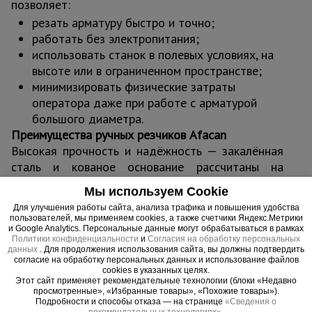
позволяет:
резать арматуру быстро и точно;
работать без электропитания;
использовать станок в полевых условиях, на
высоте или в ограниченном пространстве;
минимизировать физические затраты
оператора даже при работе с арматурой
большого диаметра.
Преимущества ручных резчиков Afacan
Высокая прочность и надёжность — закалённая
сталь и кованое основание рассчитаны на
интенсивную эксплуатацию.
Мы используем Cookie
Мобильность — не требуют подключения к
Для улучшения работы сайта, анализа трафика и повышения удобства
электросети, легко транспортируются и
пользователей, мы применяем cookies, а также счетчики Яндекс.Метрики
устанавливаются.
и Google Analytics. Персональные данные могут обрабатываться в рамках
Политики конфиденциальности
и
Согласия на обработку персональных
Безопасность — отсутствие искр, пыли и
данных
. Для продолжения использования сайта, вы должны подтвердить
согласие на обработку персональных данных и использование файлов
перегрева металла.
cookies в указанных целях.
Чистый рез — без заусенцев и термического
Этот сайт применяет рекомендательные технологии (блоки «Недавно
просмотренные», «Избранные товары», «Похожие товары»).
повреждения арматуры.
Подробности и способы отказа — на странице
«Сведения о
Долгий срок службы — износостойкие ножи и
рекомендательных технологиях»
.