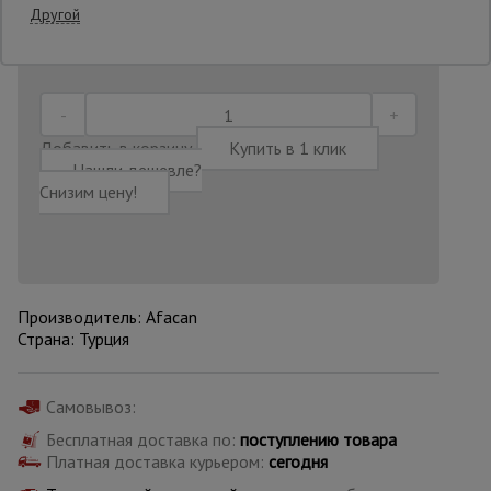
Другой
Последнее обновление цены: 06.08.2026
10:55:38
Опалубка
Вибротехника
Добавить в корзину
Купить в 1 клик
для
Нашли дешевле?
строительства
Снизим цену!
Оборудование
для работы с
арматурой
Производитель: Afacan
Страна: Турция
Оборудование
для бетонных
работ
Самовывоз:
Бесплатная доставка по:
поступлению товара
Платная доставка курьером:
сегодня
Техника