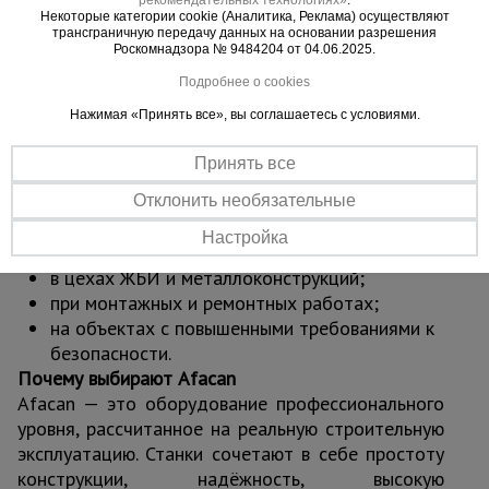
Некоторые категории cookie (Аналитика, Реклама) осуществляют
прочная кинематика.
трансграничную передачу данных на основании разрешения
Экономия времени — значительно быстрее и
Роскомнадзора № 9484204 от 04.06.2025.
удобнее по сравнению с ручной резкой
Подробнее о cookies
болгаркой.
Нажимая «Принять все», вы соглашаетесь с условиями.
Область применения
в монолитном строительстве при подготовке
Принять все
арматурных каркасов;
при изготовлении закладных элементов;
Отклонить необязательные
на строительных площадках без доступа к
Настройка
электросети;
в цехах ЖБИ и металлоконструкций;
при монтажных и ремонтных работах;
на объектах с повышенными требованиями к
безопасности.
Почему выбирают Afacan
Afacan — это оборудование профессионального
уровня, рассчитанное на реальную строительную
эксплуатацию. Станки сочетают в себе простоту
конструкции, надёжность, высокую