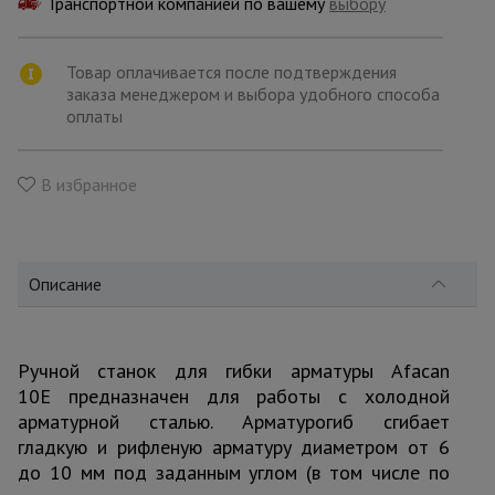
Транспортной компанией по вашему
для
выбору
склада
Товар оплачивается после подтверждения
заказа менеджером и выбора удобного способа
Тачки
оплаты
строительные
и садовые
В избранное
Лестницы
и
стремянки
Описание
Штукатурные
комплекты
Ручной станок для гибки арматуры Afacan
10E предназначен для работы с холодной
арматурной сталью. Арматурогиб сгибает
Сварочные
аппараты
гладкую и рифленую арматуру диаметром от 6
до 10 мм под заданным углом (в том числе по