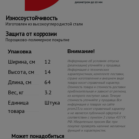
Износоустойчивость
Изготовлен из высокоуглеродистой стали
Защита от коррозии
Порошково-полимерное покрытие
Внимание!
Упаковка
Ширина, см
12
Информацию об условиях отпуска
(реализации) уточняйте у продавца.
Информация о технических
Высота, см
14
характеристиках, комплекте поставки,
стране изготовления и внешнем виде
Длина, см
64
товара носит справочный характер.
Стоимость товара и стоимость доставки
Вес, кг
3.2
приблизительная и зависит от региона,
из которого поступил заказ. Точную
стоимость уточняйте у продавца. Вся
Единица
Штука
информация о товарах на сайте
prom23.ru носит справочный характер
товара
и не является публичной офертой в
соответствии с пунктом 2 статьи 437 ГК
РФ. Убедительно просим Вас при
покупке проверять наличие желаемых
функций и характеристик.
Может понадобиться