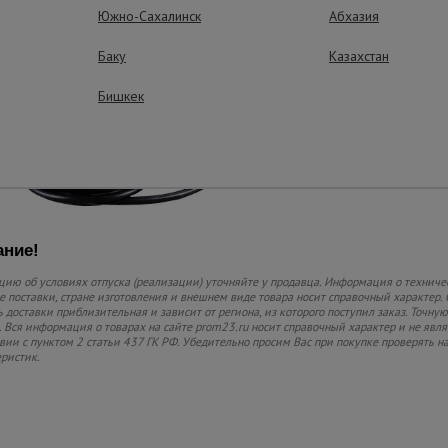
Южно-Сахалинск
Абхазия
Все под рукой
Баку
Казахстан
Cварочный аппарат, 
щетка-молоточек, э
Бишкек
клемма массы с сое
щиток сварщика удо
переноски уже в комп
ние!
ию об условиях отпуска (реализации) уточняйте у продавца. Информация о техниче
 поставки, стране изготовления и внешнем виде товара носит справочный характер. 
 доставки приблизительная и зависит от региона, из которого поступил заказ. Точную
 Вся информация о товарах на сайте prom23.ru носит справочный характер и не явл
твии с пунктом 2 статьи 437 ГК РФ. Убедительно просим Вас при покупке проверять
еристик.