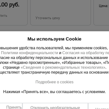
.00 руб.
Цена:
пить
Уточнить цену
Мы используем Cookie
вышения удобства пользователей, мы применяем cookies, а 
х
Политики конфиденциальности
и
Согласия на обработку 
ласие на обработку персональных данных и использование 
блоки «Недавно просмотренные», «Избранные товары», «П
странице
«Сведения о рекомендательных технологиях»
.
существляют трансграничную передачу данных на основании
ная справочная
Грозный
Подробнее о cookies
(800) 200-25-90
+7 (938) 99
Нажимая «Принять все», вы соглашаетесь с условиями.
азать звонок
Заказать звонок
платно по России
Пн-Пт: с 9:00 до 17:30
Сб: с 9:00 до 17:00,
Принять
Отклонить необязательные