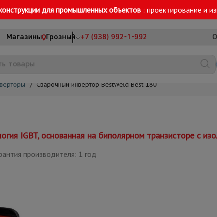
конструкции для промышленных объектов
: проектирование и и
Магазины
Грозный
+7 (938) 992-1-992
О
верторы
/
Сварочный инвертор BestWeld Best 180
огия IGBT, основанная на биполярном транзисторе с из
рантия производителя: 1 год