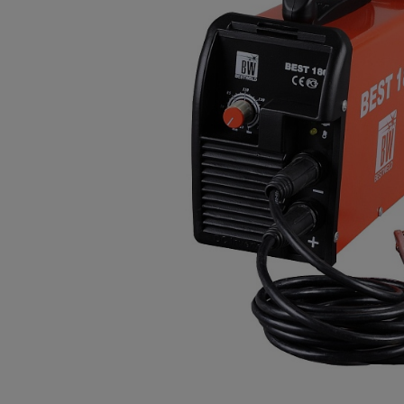
Опалубка
Вибротехника для строительств
Оборудование для работы с арм
Оборудование для бетонных раб
Техника для склада
Тачки строительные и садовые
Лестницы и стремянки
Штукатурные комплекты
Сварочные аппараты
Тепловые пушки
Металл и металлообработка