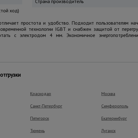
Страна производитель
стой ход)
отличает простота и удобство. Подходит пользователям на
современной технологии IGBT и снабжен защитой от перегр
отать с электродом 4 мм. Экономичное энергопотреблен
ущества – эффективная работа
отгрузки
Краснодар
Москва
Стабильная
раб
Санкт-Петербург
Симферополь
Инвертор выдержива
в диапазоне +/- 15%.
охлаждения (2 венти
Пятигорск
Екатеринбург
перегрева гарантиру
стабильную работу у
Тюмень
Луганск
суровых условиях.