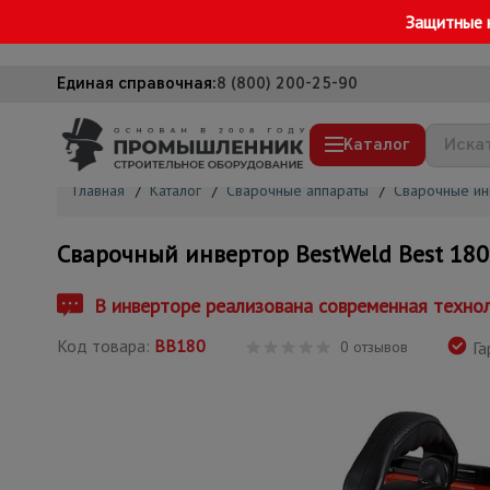
Защитные 
Единая справочная:
8 (800) 200-25-90
Каталог
Главная
/
Каталог
/
Сварочные аппараты
/
Сварочные ин
Строительные леса
Сварочный инвертор BestWeld Best 180
Вышки-туры
Подмости строительные
В инверторе реализована современная технол
Сетка, тенты, брезенты
Код товара:
BB180
0 отзывов
Га
Строительные подъемники
Грузоподъемное оборудование
Мусоропровод строительный
Фанера ламинированная