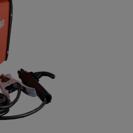
а
атурой
от