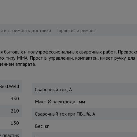
я и стоимость доставки
Гарантия и ремонт
ля бытовых и полупрофессиональных сварочных работ. Превосх
по типу MMA. Прост в управлении, компактен, имеет ручку для
щением аппарата.
BestWeld
Сварочный ток, A
330
Макс. Ǿ электрода , мм
210
Сварочный ток при ПВ...%, А
130
Вес, кг
/ пластик