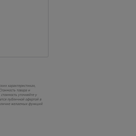
пластиковый кейс,
лектрододержатель и
диняющими кабелями,
бный ремешок для
лекте.
ских характеристиках,
Стоимость товара и
 стоимость уточняйте у
яется публичной офертой в
 наличие желаемых функций