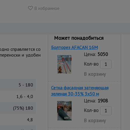
В избранное
Может понадобиться
Болторез AFACAN 16M
одно справляется со
Цена:
5050
 переноски и удобен
Кол-во
В корзину
5 - 180
Сетка фасадная затеняющая
зеленая 30-35% 3х50 м
1,6 - 4,0
Цена:
1908
(75%) 180
Кол-во
4,8
В корзину