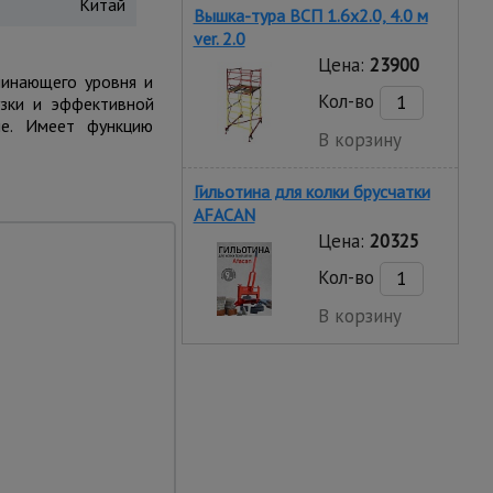
Китай
Вышка-тура ВСП 1.6х2.0, 4.0 м
ver. 2.0
Цена:
23900
чинающего уровня и
Кол-во
узки и эффективной
ие. Имеет функцию
В корзину
Гильотина для колки брусчатки
AFACAN
Цена:
20325
Кол-во
В корзину
ота
ет скачки напряжения
 А мощная система
лятора) + защита от
ют надежную и
стройства в самых