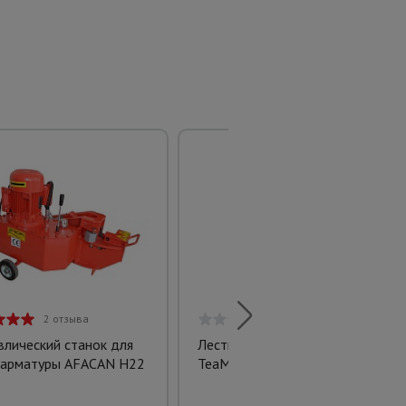
2 отзыва
0 отзывов
влический станок для
Лестница односекционная
 арматуры AFACAN H22
TeaM S4112