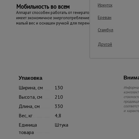
Иркутск
Мобильность во всем
Аппарат способен работать от генератора,
Ереван
имеет экономичное энергопотребление,
малый вес и оснащен ручкой для переноски.
Стамбул
Другой
Внима
Упаковка
Ширина, см
130
Информац
комплекте
Высота, см
210
стоимость
продавца.
Длина, см
330
соответс
и характ
Вес, кг
4,8
Единица
Штука
товара