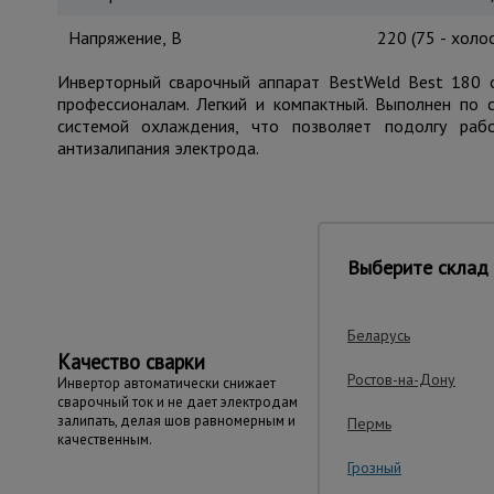
Напряжение, В
220 (75 - холо
Инверторный сварочный аппарат BestWeld Best 180 
профессионалам. Легкий и компактный. Выполнен по 
системой охлаждения, что позволяет подолгу раб
антизалипания электрода.
Важные преим
Выберите склад 
Беларусь
Качество сварки
Ростов-на-Дону
Инвертор автоматически снижает
сварочный ток и не дает электродам
залипать, делая шов равномерным и
Пермь
качественным.
Грозный