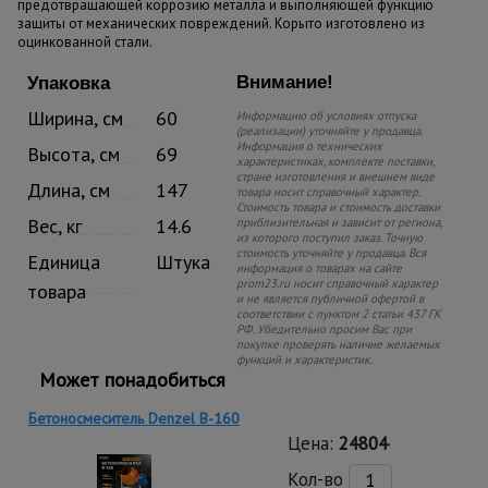
предотвращающей коррозию металла и выполняющей функцию
защиты от механических повреждений. Корыто изготовлено из
оцинкованной стали.
Внимание!
Упаковка
Ширина, см
60
Информацию об условиях отпуска
(реализации) уточняйте у продавца.
Информация о технических
Высота, см
69
характеристиках, комплекте поставки,
стране изготовления и внешнем виде
Длина, см
147
товара носит справочный характер.
Стоимость товара и стоимость доставки
Вес, кг
14.6
приблизительная и зависит от региона,
из которого поступил заказ. Точную
стоимость уточняйте у продавца. Вся
Единица
Штука
информация о товарах на сайте
prom23.ru носит справочный характер
товара
и не является публичной офертой в
соответствии с пунктом 2 статьи 437 ГК
РФ. Убедительно просим Вас при
покупке проверять наличие желаемых
функций и характеристик.
Может понадобиться
Бетоносмеситель Denzel В-160
Цена:
24804
Кол-во