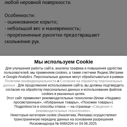
любой неровной поверхности.
Особенности:
- оцинкованное корыто;
- небольшой вес и маневренность;
- прорезиненные рукоятки предотвращают
скольжение рук.
Важные преимущества –
Мы используем Cookie
эффективная работа
Для улучшения работы сайта, анализа трафика и повышения удобства
пользователей, мы применяем cookies, а также счетчики Яндекс.Метрики
и Google Analytics. Персональные данные могут обрабатываться в рамках
Повышенная проходимость
Политики конфиденциальности
и
Согласия на обработку персональных
данных
. Для продолжения использования сайта, вы должны подтвердить
Пневмоколесо 3,25/8. значительно увеличивает проходимость
согласие на обработку персональных данных и использование файлов
тачки, позволяя передвигаться с грузом или без по неровным
cookies в указанных целях.
поверхностям.
Этот сайт применяет рекомендательные технологии (блоки «Недавно
просмотренные», «Избранные товары», «Похожие товары»).
Комфортное управление
Подробности и способы отказа — на странице
«Сведения о
рекомендательных технологиях»
.
Накладки на рукояти выполнены из качественной мягкой резины:
Некоторые категории cookie (Аналитика, Реклама) осуществляют
не режут пальцы при большой нагрузке и не выскальзывают во
трансграничную передачу данных на основании разрешения
время передвижения с грузом.
Роскомнадзора № 9484204 от 04.06.2025.