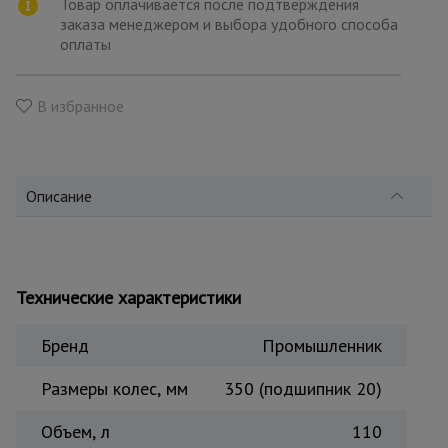
для
Товар оплачивается после подтверждения
склада
заказа менеджером и выбора удобного способа
оплаты
Тачки
строительные
В избранное
и садовые
Лестницы
Описание
и
стремянки
Штукатурные
Технические характеристики
комплекты
Бренд
Промышленник
Сварочные
Размеры колес, мм
350 (подшипник 20)
аппараты
Объем, л
110