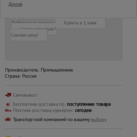
Другой
Опалубка
Добавить в корзину
Купить в 1 клик
Нашли дешевле?
Снизим цену!
Вибротехника
для
строительства
Производитель: Промышленник
Оборудование
для работы с
Страна: Россия
арматурой
Самовывоз:
Оборудование
Бесплатная доставка по:
поступлению товара
для бетонных
Платная доставка курьером:
сегодня
работ
Транспортной компанией по вашему
выбору
Техника