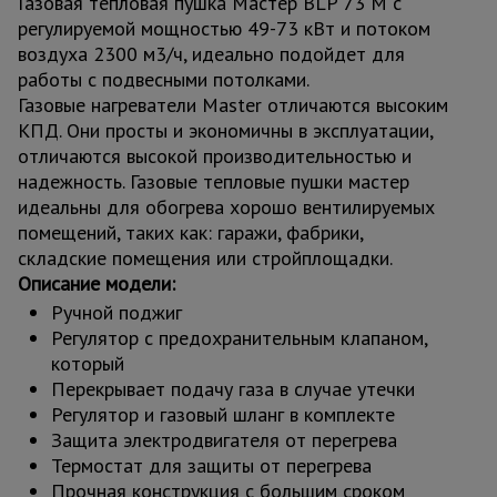
Газовая тепловая пушка Мастер BLP 73 M с
Тепловые
регулируемой мощностью 49-73 кВт и потоком
пушки
воздуха 2300 м3/ч, идеально подойдет для
работы с подвесными потолками.
Газовые нагреватели Master отличаются высоким
Металл и
КПД. Они просты и экономичны в эксплуатации,
металлообработка
отличаются высокой производительностью и
надежность. Газовые тепловые пушки мастер
идеальны для обогрева хорошо вентилируемых
помещений, таких как: гаражи, фабрики,
складские помещения или стройплощадки.
Описание модели:
Ручной поджиг
Регулятор с предохранительным клапаном,
который
Перекрывает подачу газа в случае утечки
Регулятор и газовый шланг в комплекте
Защита электродвигателя от перегрева
Термостат для защиты от перегрева
Прочная конструкция с большим сроком