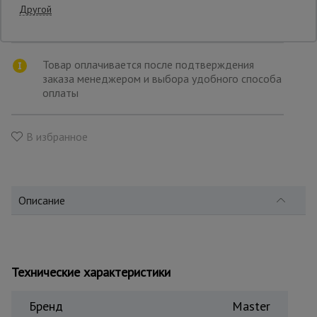
Другой
Транспортной компанией по вашему
выбору
Опалубка
Товар оплачивается после подтверждения
заказа менеджером и выбора удобного способа
оплаты
Вибротехника
для
строительства
В избранное
Оборудование
для работы с
арматурой
Описание
Оборудование
для бетонных
работ
Технические характеристики
Бренд
Master
Техника