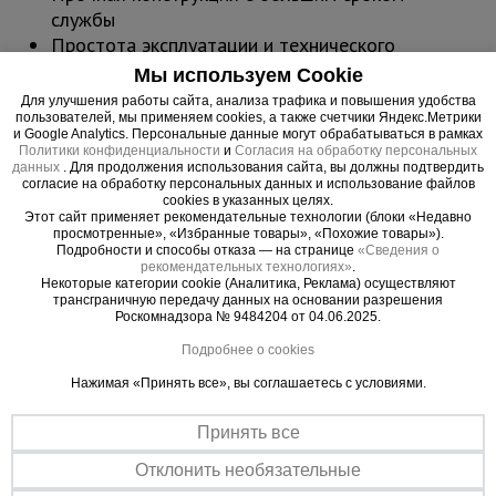
службы
Простота эксплуатации и технического
обслуживания
Мы используем Cookie
Для предотвращения кислородного
Для улучшения работы сайта, анализа трафика и повышения удобства
истощения
пользователей, мы применяем cookies, а также счетчики Яндекс.Метрики
и Google Analytics. Персональные данные могут обрабатываться в рамках
Помещения должны проветриваться
Политики конфиденциальности
и
Согласия на обработку персональных
данных
. Для продолжения использования сайта, вы должны подтвердить
Предохранительный клапан с термопарой
согласие на обработку персональных данных и использование файлов
Электроклапан
cookies в указанных целях.
Этот сайт применяет рекомендательные технологии (блоки «Недавно
Топливо:
Пропан/бутан
просмотренные», «Избранные товары», «Похожие товары»).
Тепловая
49-73 кВт / 167.100-249.300 БТУ/
Подробности и способы отказа — на странице
«Сведения о
рекомендательных технологиях»
.
мощность:
ч / 42.100-62.800 Ккал/ч
Некоторые категории cookie (Аналитика, Реклама) осуществляют
Поток
2300 м3/ч
трансграничную передачу данных на основании разрешения
Роскомнадзора № 9484204 от 04.06.2025.
воздуха:
Расход
5,02 кг/ч
Подробнее о cookies
топлива:
Нажимая «Принять все», вы соглашаетесь с условиями.
Давление:
0,75-1,5 бар
Размеры (Д х
760 x 300 x 510 мм
Принять все
Ш х В):
Отклонить необязательные
Параметры
220-240/50-60 В/Гц