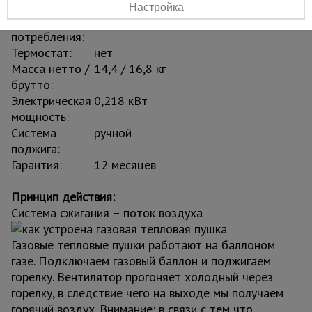
электросети:
Настройка
Ток
0,95 A
потребления:
Термостат:
нет
Масса нетто /
14,4 / 16,8 кг
брутто:
Электрическая
0,218 кВт
мощность:
Система
ручной
поджига:
Гарантия:
12 месяцев
Принцип действия:
Система сжигания – поток воздуха
Газовые тепловые пушки работают на баллоном
газе. Подключаем газовый баллон и поджигаем
горелку. Вентилятор прогоняет холодный через
горелку, в следствие чего на выходе мы получаем
горячий воздух. Внимание: в связи с тем что