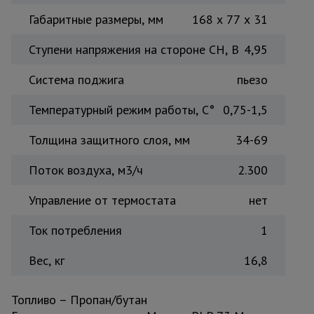
для
склада
Габаритные размеры, мм
168 x 77 x 31
Ступени напряжения на стороне СН, В
4,95
Тачки
строительные
Система поджига
пьезо
и садовые
Температурный режим работы, C°
0,75-1,5
Лестницы
Толщина защитного слоя, мм
34-69
и
стремянки
Поток воздуха, м3/ч
2.300
Управление от термостата
нет
Штукатурные
комплекты
Ток потребления
1
Вес, кг
16,8
Сварочные
аппараты
Топливо – Пропан/бутан