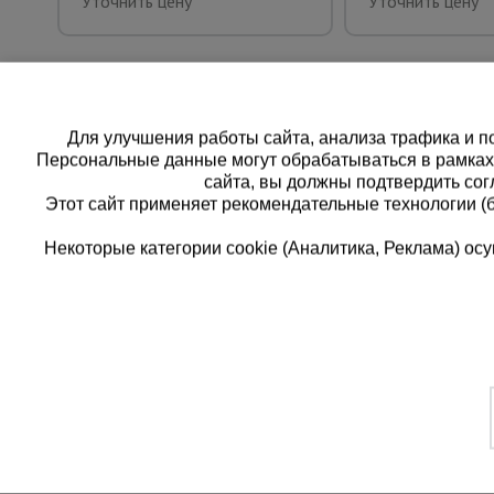
Уточнить цену
Уточнить цену
Для улучшения работы сайта, анализа трафика и по
Персональные данные могут обрабатываться в рамка
сайта, вы должны подтвердить сог
Этот сайт применяет рекомендательные технологии (
Некоторые категории cookie (Аналитика, Реклама) о
Каталог товаров
Еди
О компании
8 
Аренда оборудования
Франшиза
Зак
Доставка
Контакты
бес
Статьи
Защитные конструкции