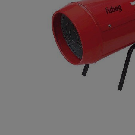
Опалубка
Вибротехника для строительств
Оборудование для работы с арм
Оборудование для бетонных раб
Техника для склада
Тачки строительные и садовые
Лестницы и стремянки
Штукатурные комплекты
Сварочные аппараты
Тепловые пушки
Металл и металлообработка