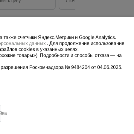
нить цену
Уточнить цену
также счетчики Яндекс.Метрики и Google Analytics.
персональных данных
. Для продолжения использования
файлов cookies в указанных целях.
охожие товары»). Подробности и способы отказа — на
 разрешения Роскомнадзора № 9484204 от 04.06.2025.
Мы в социальных сетях:
2-1-992
Принимаем к оплате
,
йка