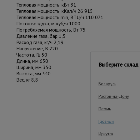
Тепловая мощность, кВт 31
Тепловая мощность, кКал/ч 26 915
Тепловая мощность min, BTU/ч 110 071
Поток воздуха, м. куб/ч 1000
Потребляемая мощность, Вт 75
Давление газа, бар 1,5
Расход газа, кг/ч 2,19
Напряжение, В 220
Частота, Гц 50
Длина, мм 650
Выберите склад 
Ширина, мм 350
Высота, мм 340
Вес, кг 8,8
Беларусь
Ростов-на-Дону
Важ
Пермь
Грозный
Иркутск