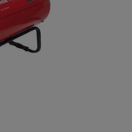
а
атурой
от