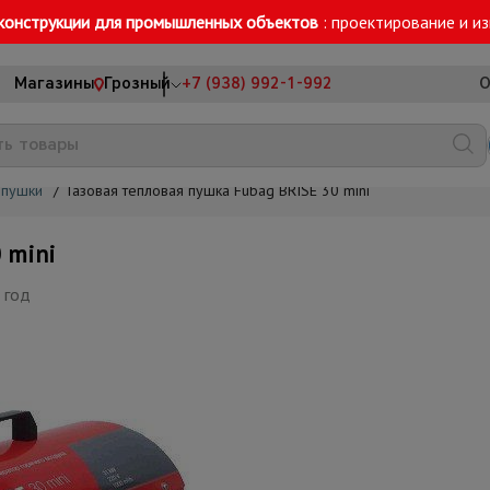
конструкции для промышленных объектов
: проектирование и и
Магазины
Грозный
+7 (938) 992-1-992
О
 пушки
/
Газовая тепловая пушка Fubag BRISE 30 mini
 mini
 год