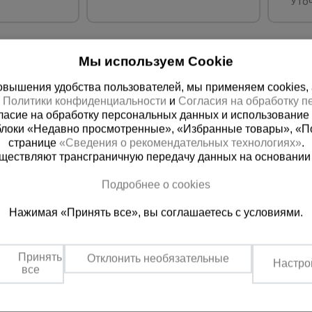
Уточ
Мы используем Cookie
вышения удобства пользователей, мы применяем cookies, а 
х
Политики конфиденциальности
и
Согласия на обработку 
ласие на обработку персональных данных и использование 
блоки «Недавно просмотренные», «Избранные товары», «П
странице
«Сведения о рекомендательных технологиях»
.
существляют трансграничную передачу данных на основании
ная справочная
Грозный
Подробнее о cookies
(800) 200-25-90
+7 (938) 99
Нажимая «Принять все», вы соглашаетесь с условиями.
азать звонок
Заказать звонок
платно по России
Пн-Пт: с 9:00 до 17:30
Сб: с 9:00 до 17:00,
Принять
Отклонить необязательные
Вс: выходной
Настро
все