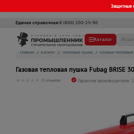
Защитные 
Единая справочная:
8 (800) 200-25-90
Каталог
Главная
/
Каталог
/
Тепловые пушки
/
Газовые тепловые
Строительные леса
Газовая тепловая пушка Fubag BRISE 30
Вышки-туры
0 отзывов
Гарантия производителя: 1
Подмости строительные
Сетка, тенты, брезенты
Строительные подъемники
Грузоподъемное оборудование
Мусоропровод строительный
Фанера ламинированная