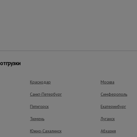
отгрузки
Краснодар
Москва
Санкт-Петербург
Симферополь
ные преимущества – эффективная рабо
Пятигорск
Екатеринбург
Тюмень
Луганск
Южно-Сахалинск
Абхазия