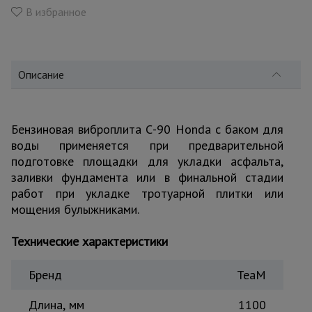
для
В избранное
склада
Тачки
строительные
Описание
и садовые
Бензиновая виброплита С-90 Honda с баком для
Лестницы
воды применяется при предварительной
и
стремянки
подготовке площадки для укладки асфальта,
заливки фундамента или в финальной стадии
работ при укладке тротуарной плитки или
Штукатурные
мощения булыжниками.
комплекты
Технические характеристики
Сварочные
Бренд
TeaM
аппараты
Длина, мм
1100