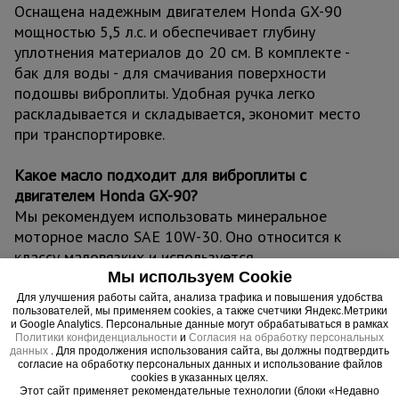
Оснащена надежным двигателем Honda GX-90
мощностью 5,5 л.с. и обеспечивает глубину
уплотнения материалов до 20 см. В комплекте -
бак для воды - для смачивания поверхности
подошвы виброплиты. Удобная ручка легко
раскладывается и складывается, экономит место
при транспортировке.
Какое масло подходит для виброплиты с
двигателем Honda GX-90?
Мы рекомендуем использовать минеральное
моторное масло SAE 10W-30. Оно относится к
классу маловязких и используется
преимущественно в умеренном климате. Первую
Мы используем Cookie
замену масла в двигателе рекомендуется
Для улучшения работы сайта, анализа трафика и повышения удобства
пользователей, мы применяем cookies, а также счетчики Яндекс.Метрики
проводить после 20 часов (первый месяц)
и Google Analytics. Персональные данные могут обрабатываться в рамках
суммарной работы. Дальнейшее обслуживание и
Политики конфиденциальности
и
Согласия на обработку персональных
данных
. Для продолжения использования сайта, вы должны подтвердить
замена масла должны проводиться после
согласие на обработку персональных данных и использование файлов
каждых 100 часов (6 месяцев) эксплуатации.
cookies в указанных целях.
Этот сайт применяет рекомендательные технологии (блоки «Недавно