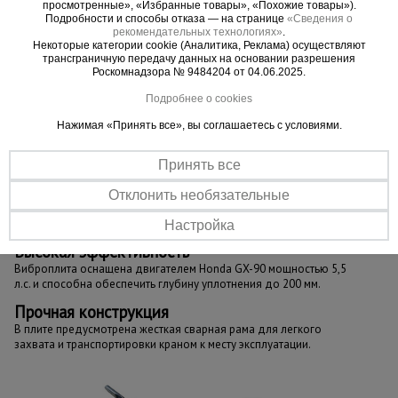
просмотренные», «Избранные товары», «Похожие товары»).
Важно
!
Подробности и способы отказа — на странице
«Сведения о
рекомендательных технологиях»
.
Проверяйте уровень масла перед каждым
Некоторые категории cookie (Аналитика, Реклама) осуществляют
использованием - недостаточное количество или
трансграничную передачу данных на основании разрешения
Роскомнадзора № 9484204 от 04.06.2025.
его отсутствие может привести к
Подробнее о cookies
неисправностям.
Нажимая «Принять все», вы соглашаетесь с условиями.
Принять все
Важные преимущества –
Отклонить необязательные
эффективная работа
Настройка
Высокая эффективность
Виброплита оснащена двигателем Honda GX-90 мощностью 5,5
л.с. и способна обеспечить глубину уплотнения до 200 мм.
Прочная конструкция
В плите предусмотрена жесткая сварная рама для легкого
захвата и транспортировки краном к месту эксплуатации.