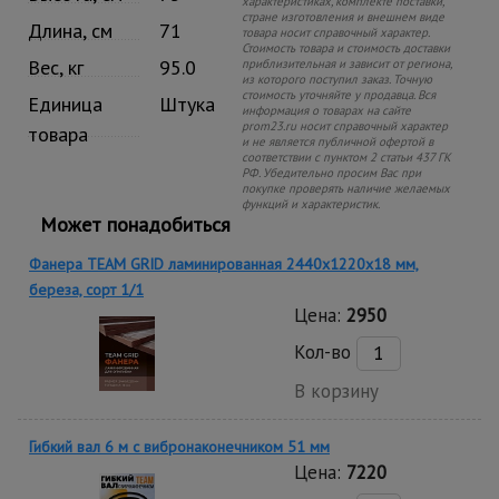
характеристиках, комплекте поставки,
стране изготовления и внешнем виде
Длина, см
71
товара носит справочный характер.
Стоимость товара и стоимость доставки
Вес, кг
95.0
приблизительная и зависит от региона,
из которого поступил заказ. Точную
стоимость уточняйте у продавца. Вся
Единица
Штука
информация о товарах на сайте
prom23.ru носит справочный характер
товара
и не является публичной офертой в
соответствии с пунктом 2 статьи 437 ГК
РФ. Убедительно просим Вас при
покупке проверять наличие желаемых
функций и характеристик.
Может понадобиться
Фанера TEAM GRID ламинированная 2440х1220х18 мм,
береза, сорт 1/1
Цена:
2950
Кол-во
В корзину
Гибкий вал 6 м с вибронаконечником 51 мм
Цена:
7220