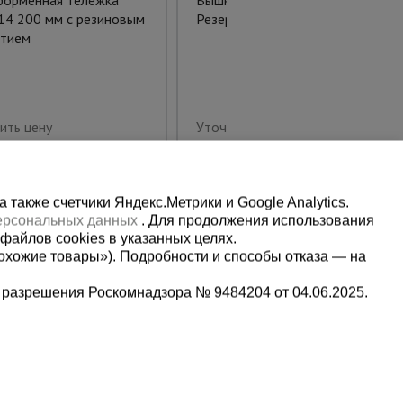
орменная тележка
Вышка-тура TeaM ВСП
14 200 мм с резиновым
Резервуарная 2.0х2.0, 14.7 м
тием
ить цену
Уточнить цену
также счетчики Яндекс.Метрики и Google Analytics.
персональных данных
. Для продолжения использования
файлов cookies в указанных целях.
охожие товары»). Подробности и способы отказа — на
 разрешения Роскомнадзора № 9484204 от 04.06.2025.
Мы в социальных сетях:
2-1-992
Принимаем к оплате