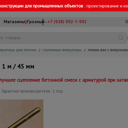
конструкции для промышленных объектов
: проектирование и и
Магазины
Грозный
+7 (938) 992-1-992
О
браторы для бетона
/
Глубинные вибраторы
/
Гибкий вал с виброна
1 м / 45 мм
учшее сцепление бетонной смеси с арматурой при затв
Гарантия производителя: 1 год