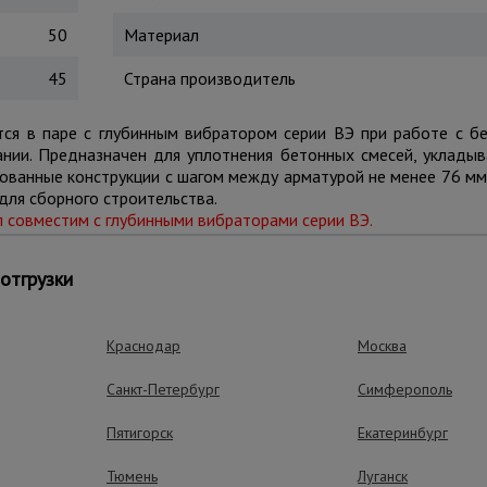
50
Материал
45
Страна производитель
тся в паре с глубинным вибратором серии ВЭ при работе с бе
ании. Предназначен для уплотнения бетонных смесей, уклады
рованные конструкции с шагом между арматурой не менее 76 мм
для сборного строительства.
л
с
овместим с глубинными вибраторами серии ВЭ.
отгрузки
ущества – эффективная работа
Краснодар
Москва
Санкт-Петербург
Симферополь
Все в комплект
Пятигорск
Екатеринбург
Сразу готов к работе
комплекте. Легко по
Тюмень
Луганск