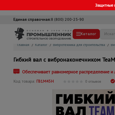
Защитные 
Единая справочная:
8 (800) 200-25-90
Каталог
Главная
/
Каталог
/
Вибротехника для строительства
/
Ви
Строительные леса
Гибкий вал с вибронаконечником TeaM 
Вышки-туры
Подмости строительные
Обеспечивает равномерное распределение и л
Сетка, тенты, брезенты
Код товара:
ГВ1М45Н
0 отзывов
Строительные подъемники
Грузоподъемное оборудование
Мусоропровод строительный
Фанера ламинированная