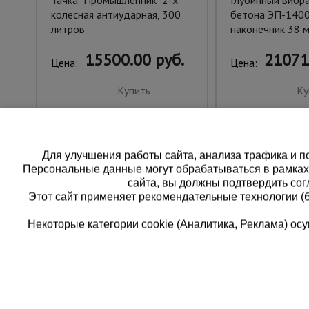
Тачка "Промышленник" 2-х
Глубинный вибр
колесная антиударная, 300
бетона ЭП-1400,
литров
наконечник 38 м
15500.00 руб.
21071
Цена:
Цена:
Купить
Ку
Для улучшения работы сайта, анализа трафика и по
Персональные данные могут обрабатываться в рамка
сайта, вы должны подтвердить сог
Этот сайт применяет рекомендательные технологии (
Некоторые категории cookie (Аналитика, Реклама) о
Каталог товаров
Еди
О компании
8 
Аренда оборудования
Франшиза
Зак