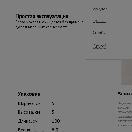
Иркутск
Простая эксплуатация
Ереван
Легко моется и очищается без применения
дополнительных спецсредств.
Стамбул
Другой
Внима
Упаковка
Ширина, см
5
Информац
комплекте
Высота, см
5
стоимость
продавца.
Длина, см
100
соответс
и характ
Вес, кг
8,0