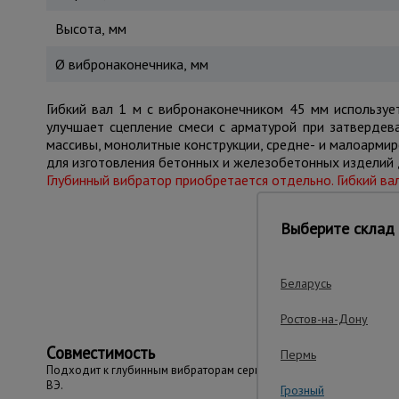
Высота, мм
Ø вибронаконечника, мм
Гибкий вал 1 м с вибронаконечником 45 мм используе
улучшает сцепление смеси с арматурой при затвердев
массивы, монолитные конструкции, средне- и малоарми
для изготовления бетонных и железобетонных изделий 
Глубинный вибратор приобретается отдельно.
Гибкий ва
Выберите склад 
Важные преим
Беларусь
Ростов-на-Дону
Совместимость
Пермь
Подходит к глубинным вибраторам серии
ВЭ.
Грозный