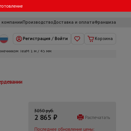
зготовление
 компании
Производство
Доставка и оплата
Франшиза
Регистрация
/
Войти
Корзина
конечником TeaM 1 м / 45 мм
ердевании
3050 руб.
2 865
₽
Распечатать
Последнее обновление цены: