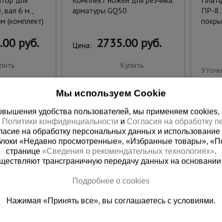
атор для
Комплект ножей для резчика
Платф
 вал 6 м.,
арматуры GQ50
ПР-8.
м (комплект)
покры
.00 руб.
2735.00 руб.
Цена:
пить
Купить
Уточн
Мы используем Cookie
вышения удобства пользователей, мы применяем cookies, а 
х
Политики конфиденциальности
и
Согласия на обработку 
ласие на обработку персональных данных и использование 
блоки «Недавно просмотренные», «Избранные товары», «П
странице
«Сведения о рекомендательных технологиях»
.
существляют трансграничную передачу данных на основании
Подробнее о cookies
ная справочная
Грозный
Нажимая «Принять все», вы соглашаетесь с условиями.
(800) 200-25-90
+7 (938) 99
азать звонок
Заказать звонок