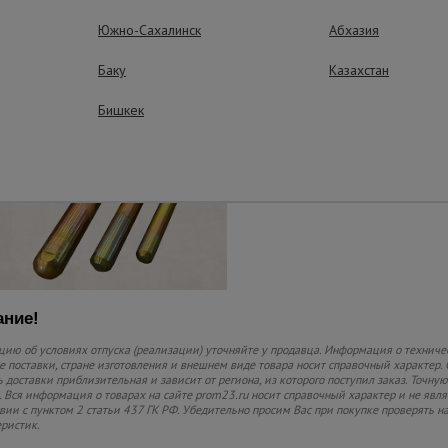
вибратору.
Южно-Сахалинск
Абхазия
Долговечность
Баку
Казахстан
Качество материалов
длительный срок слу
Бишкек
ние!
ию об условиях отпуска (реализации) уточняйте у продавца. Информация о техниче
 поставки, стране изготовления и внешнем виде товара носит справочный характер. 
 доставки приблизительная и зависит от региона, из которого поступил заказ. Точную
 Вся информация о товарах на сайте prom23.ru носит справочный характер и не явл
твии с пунктом 2 статьи 437 ГК РФ. Убедительно просим Вас при покупке проверять
еристик.