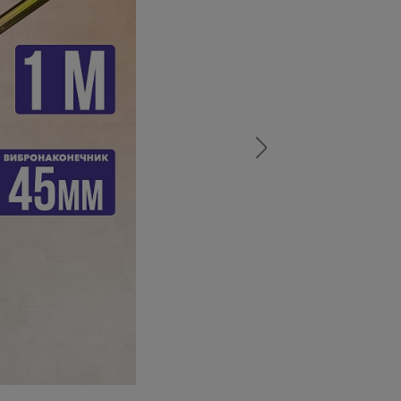
а
атурой
от