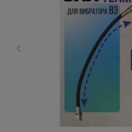
Опалубка
Вибротехника для строительств
Оборудование для работы с арм
Оборудование для бетонных раб
Техника для склада
Тачки строительные и садовые
Лестницы и стремянки
Штукатурные комплекты
Сварочные аппараты
Тепловые пушки
Металл и металлообработка