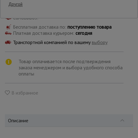
Другой
Самовывоз:
Опалубка
Бесплатная доставка по:
поступлению товара
Платная доставка курьером:
сегодня
Вибротехника
Транспортной компанией по вашему
выбору
для
строительства
Товар оплачивается после подтверждения
заказа менеджером и выбора удобного способа
Оборудование
оплаты
для работы с
арматурой
В избранное
Оборудование
для бетонных
работ
Описание
Техника