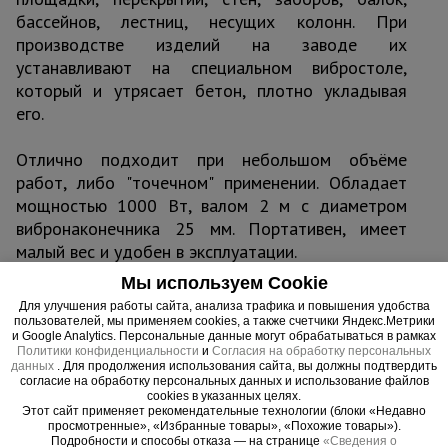
бассейнов, лестниц, несущих колонн. При
производстве изделий на заводе их
устанавливают на специальном вибростоле,
который и утрясает бетон, плотно укладывая
его.
Отлично подходит при небольшом объёме
работ, либо "точечном" применении. Обладает
мощностью 1000 Вт, валом 2 м с диаметром
вибронаконечника 25 мм. Портативен, имеет
малый вес и удобен в эксплуатации.
Мы используем Cookie
Малый вес, удобный эргономичный корпус
Для улучшения работы сайта, анализа трафика и повышения удобства
обеспечивают комфортную работу и легкое
пользователей, мы применяем cookies, а также счетчики Яндекс.Метрики
и Google Analytics. Персональные данные могут обрабатываться в рамках
перемещение вибратора по объекту, глубинный
Политики конфиденциальности
и
Согласия на обработку персональных
вибратор для опалубки удобный в
данных
. Для продолжения использования сайта, вы должны подтвердить
согласие на обработку персональных данных и использование файлов
использовании, с ним возможно значительно
cookies в указанных целях.
ускорить процесс укладки фундамента, а значит
Этот сайт применяет рекомендательные технологии (блоки «Недавно
просмотренные», «Избранные товары», «Похожие товары»).
и строительный процесс будет более гибким и
Подробности и способы отказа — на странице
«Сведения о