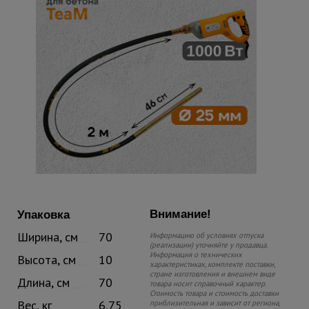
Внимание!
Упаковка
Ширина, см
70
Информацию об условиях отпуска
(реализации) уточняйте у продавца.
Информация о технических
Высота, см
10
характеристиках, комплекте поставки,
стране изготовления и внешнем виде
Длина, см
70
товара носит справочный характер.
Стоимость товара и стоимость доставки
Вес, кг
6,75
приблизительная и зависит от региона,