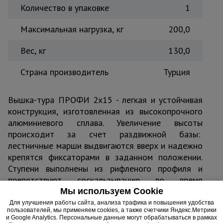
Количество в упаковке
1
Максимальная нагрузка, кг
200,0
Вес, кг
130,0
Страна производитель
Турция
Вышка-тура ПРОФИ 2x15 - легкая и устойчивая
конструкция, изготовленная из высокопрочного
алюминиевого сплава. Увеличение высоты
происходит за счет раздвижной базы:
лестничные марши выдвигаются вверх и надежно
крепятся фиксаторами в заданном положении.
Ступени выполнены из рифленого профиля и
препятствуют соскальзыванию во время
эксплуатации. Для легкого доступа к рабочей
Мы используем Cookie
площадке в настиле расположен люк.
Для улучшения работы сайта, анализа трафика и повышения удобства
пользователей, мы применяем cookies, а также счетчики Яндекс.Метрики
и Google Analytics. Персональные данные могут обрабатываться в рамках