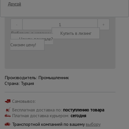
Другой
Последнее обновление цены: 30.06.2026
10:55:46
Опалубка
Добавить в корзину
Купить в лизинг
Вибротехника
Нашли дешевле?
для
Снизим цену!
строительства
Оборудование
для работы с
арматурой
Производитель: Промышленник
Страна: Турция
Оборудование
для бетонных
Самовывоз:
работ
Бесплатная доставка по:
поступлению товара
Платная доставка курьером:
сегодня
Транспортной компанией по вашему
выбору
Техника