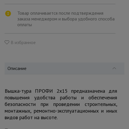
для
склада
Товар оплачивается после подтверждения
заказа менеджером и выбора удобного способа
оплаты
Тачки
строительные
и садовые
В избранное
Лестницы
и
стремянки
Описание
Штукатурные
комплекты
Вышка-тура ПРОФИ 2x15 предназначена для
повышения удобства работы и обеспечения
безопасности при проведении строительных,
монтажных, ремонтно-эксплуатационных и иных
Сварочные
аппараты
видов работ на высоте.