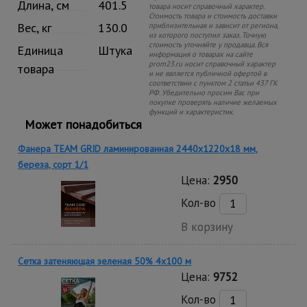
Длина, см
401.5
товара носит справочный характер.
Стоимость товара и стоимость доставки
Вес, кг
130.0
приблизительная и зависит от региона,
из которого поступил заказ. Точную
стоимость уточняйте у продавца. Вся
Единица
Штука
информация о товарах на сайте
prom23.ru носит справочный характер
товара
и не является публичной офертой в
соответствии с пунктом 2 статьи 437 ГК
РФ. Убедительно просим Вас при
покупке проверять наличие желаемых
функций и характеристик.
Может понадобиться
Фанера TEAM GRID ламинированная 2440х1220х18 мм,
береза, сорт 1/1
Цена:
2950
Кол-во
В корзину
Сетка затеняющая зеленая 50% 4х100 м
Цена:
9752
Кол-во