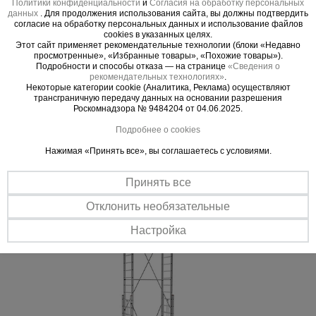
Политики конфиденциальности
и
Согласия на обработку персональных
данных
. Для продолжения использования сайта, вы должны подтвердить
согласие на обработку персональных данных и использование файлов
Важные преимущества –
cookies в указанных целях.
Этот сайт применяет рекомендательные технологии (блоки «Недавно
эффективная работа
просмотренные», «Избранные товары», «Похожие товары»).
Подробности и способы отказа — на странице
«Сведения о
рекомендательных технологиях»
.
Просторная платформа
Некоторые категории cookie (Аналитика, Реклама) осуществляют
трансграничную передачу данных на основании разрешения
Широкий настил из перфорированного высококачественного
Роскомнадзора № 9484204 от 04.06.2025.
алюминия для свободного перемещения по платформе.
Подробнее о cookies
Безопасность на высоте
Боковые поручни обеспечивают дополнительную безопасность
Нажимая «Принять все», вы соглашаетесь с условиями.
при проведении работ. Раздвижные лестницы снабжены
запорными механизмами для надежного закрепления при
Принять все
изменении высоты вышки.
Отклонить необязательные
Настройка