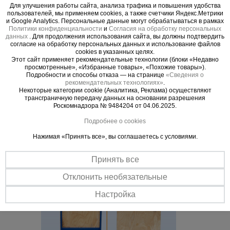
Для улучшения работы сайта, анализа трафика и повышения удобства
Надежность
пользователей, мы применяем cookies, а также счетчики Яндекс.Метрики
и Google Analytics. Персональные данные могут обрабатываться в рамках
Простая и эффективная конструкция из фанеры и
Политики конфиденциальности
и
Согласия на обработку персональных
высококачественной стали, выдерживает вес до 250 кг
данных
. Для продолжения использования сайта, вы должны подтвердить
согласие на обработку персональных данных и использование файлов
Легкая установка
cookies в указанных целях.
Настил просто устанавливается и так же легко демонтируется без
Этот сайт применяет рекомендательные технологии (блоки «Недавно
применения дополнительных инструментов
просмотренные», «Избранные товары», «Похожие товары»).
Подробности и способы отказа — на странице
«Сведения о
рекомендательных технологиях»
.
Некоторые категории cookie (Аналитика, Реклама) осуществляют
трансграничную передачу данных на основании разрешения
Роскомнадзора № 9484204 от 04.06.2025.
Подробнее о cookies
Нажимая «Принять все», вы соглашаетесь с условиями.
Принять все
Отклонить необязательные
Настройка