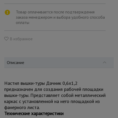
для
склада
Товар оплачивается после подтверждения
заказа менеджером и выбора удобного способа
оплаты
Тачки
строительные
и садовые
В избранное
Лестницы
и
стремянки
Описание
Штукатурные
комплекты
Настил вышки-туры Дачник 0,6x1,2
предназначен для создания рабочей площадки
вышки-туры. Представляет собой металлический
каркас с установленной на него площадкой из
Сварочные
аппараты
фанерного листа.
Технические характеристики