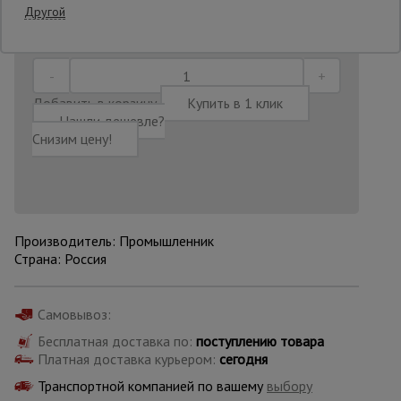
Другой
Последнее обновление цены: 16.07.2026
11:51:50
Опалубка
Добавить в корзину
Купить в 1 клик
Вибротехника
Нашли дешевле?
для
Снизим цену!
строительства
Оборудование
для работы с
арматурой
Производитель: Промышленник
Страна: Россия
Оборудование
для бетонных
Самовывоз:
работ
Бесплатная доставка по:
поступлению товара
Платная доставка курьером:
сегодня
Транспортной компанией по вашему
выбору
Техника