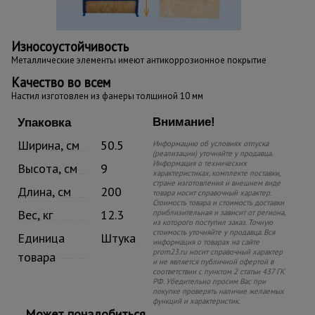
Износоустойчивость
Металлические элементы имеют антикоррозионное покрытие
Качество во всем
Настил изготовлен из фанеры толщиной 10 мм
Внимание!
Упаковка
Ширина, см
50.5
Информацию об условиях отпуска
(реализации) уточняйте у продавца.
Информация о технических
Высота, см
9
характеристиках, комплекте поставки,
стране изготовления и внешнем виде
Длина, см
200
товара носит справочный характер.
Стоимость товара и стоимость доставки
Вес, кг
12.3
приблизительная и зависит от региона,
из которого поступил заказ. Точную
стоимость уточняйте у продавца. Вся
Единица
Штука
информация о товарах на сайте
prom23.ru носит справочный характер
товара
и не является публичной офертой в
соответствии с пунктом 2 статьи 437 ГК
РФ. Убедительно просим Вас при
покупке проверять наличие желаемых
функций и характеристик.
Может понадобиться