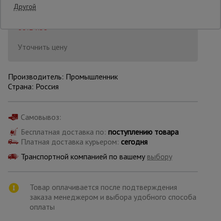
Другой
Последнее обновление цены: 06.08.2026
08:14:35
Опалубка
Уточнить цену
Вибротехника
для
Производитель: Промышленник
строительства
Страна: Россия
Оборудование
Самовывоз:
для работы с
арматурой
Бесплатная доставка по:
поступлению товара
Платная доставка курьером:
сегодня
Транспортной компанией по вашему
выбору
Оборудование
для бетонных
работ
Товар оплачивается после подтверждения
заказа менеджером и выбора удобного способа
оплаты
Техника