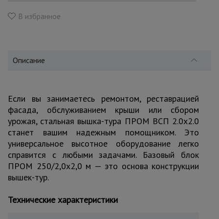
для
склада
В избранное
Тачки
строительные
и садовые
Описание
Лестницы
Если вы занимаетесь ремонтом, реставрацией
и
стремянки
фасада, обслуживанием крыши или сбором
урожая, стальная вышка-тура ПРОМ ВСП 2.0x2.0
станет вашим надежным помощником. Это
универсальное высотное оборудование легко
Штукатурные
комплекты
справится с любыми задачами. Базовый блок
ПРОМ 250/2,0х2,0 м — это основа конструкции
вышек-тур.
Сварочные
аппараты
Технические характеристики