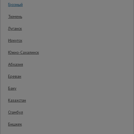
Грозный
Гарантия производителя: 1 год
Сетка,
Тюмень
тенты,
брезенты
Луганск
Иркутск
Строительные
подъемники
Южно-Сахалинск
Абхазия
Грузоподъемное
оборудование
Ереван
Баку
Каталог
Мусоропровод
Казахстан
строительный
всех
товаров
Стамбул
Бишкек
Фанера
ламинированная
Распечатать