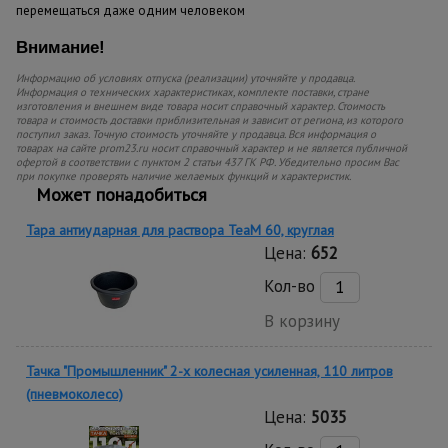
перемещаться даже одним человеком
Внимание!
Информацию об условиях отпуска (реализации) уточняйте у продавца.
Информация о технических характеристиках, комплекте поставки, стране
изготовления и внешнем виде товара носит справочный характер. Стоимость
товара и стоимость доставки приблизительная и зависит от региона, из которого
поступил заказ. Точную стоимость уточняйте у продавца. Вся информация о
товарах на сайте prom23.ru носит справочный характер и не является публичной
офертой в соответствии с пунктом 2 статьи 437 ГК РФ. Убедительно просим Вас
при покупке проверять наличие желаемых функций и характеристик.
Может понадобиться
Тара антиударная для раствора TeaM 60, круглая
Цена:
652
Кол-во
В корзину
Тачка "Промышленник" 2-х колесная усиленная, 110 литров
(пневмоколесо)
Цена:
5035