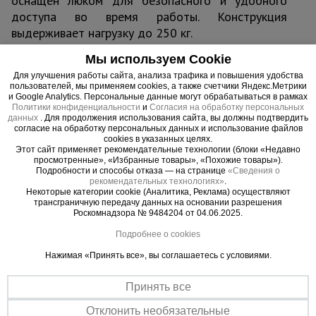
оснащен люком для безопасного и удобного
доступа во время работы. Конструкция
выдерживает нагрузку до 250 кг.
Мы используем Cookie
Базовый блок ВСП 2,0х2,0 совместим с
Для улучшения работы сайта, анализа трафика и повышения удобства
моделями
ВСП 2,0х2,0 ПРОМ
.
пользователей, мы применяем cookies, а также счетчики Яндекс.Метрики
и Google Analytics. Персональные данные могут обрабатываться в рамках
Политики конфиденциальности
и
Согласия на обработку персональных
данных
. Для продолжения использования сайта, вы должны подтвердить
согласие на обработку персональных данных и использование файлов
cookies в указанных целях.
Важные преимущества –
Этот сайт применяет рекомендательные технологии (блоки «Недавно
просмотренные», «Избранные товары», «Похожие товары»).
эффективная работа
Подробности и способы отказа — на странице
«Сведения о
рекомендательных технологиях»
.
Некоторые категории cookie (Аналитика, Реклама) осуществляют
Безопасность
трансграничную передачу данных на основании разрешения
Лестницы, стяжки и гантели выполняют роль ограждения, а
Роскомнадзора № 9484204 от 04.06.2025.
винтовые опоры надежно фиксируют базовый блок на
Подробнее о cookies
устанавливаемой поверхности
Нажимая «Принять все», вы соглашаетесь с условиями.
Надежность
Конструкция изготовлена из электросварной трубы диаметром 42
мм
Принять все
Отклонить необязательные