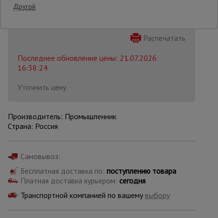
Другой
Опалубка
Распечатать
Последнее обновление цены: 21.07.2026
Вибротехника
16:38:24
для
строительства
Уточнить цену
Оборудование
Производитель: Промышленник
для работы с
Страна: Россия
арматурой
Самовывоз:
Оборудование
для бетонных
Бесплатная доставка по:
поступлению товара
работ
Платная доставка курьером:
сегодня
Транспортной компанией по вашему
выбору
Техника