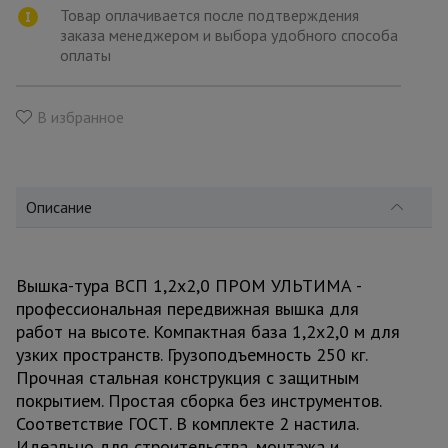
для
Товар оплачивается после подтверждения
склада
заказа менеджером и выбора удобного способа
оплаты
Тачки
строительные
В избранное
и садовые
Лестницы
Описание
и
стремянки
Вышка-тура ВСП 1,2x2,0 ПРОМ УЛЬТИМА -
Штукатурные
профессиональная передвижная вышка для
комплекты
работ на высоте. Компактная база 1,2x2,0 м для
узких пространств. Грузоподъемность 250 кг.
Прочная стальная конструкция с защитным
Сварочные
аппараты
покрытием. Простая сборка без инструментов.
Соответствие ГОСТ. В комплекте 2 настила.
Идеально для строительства, монтажа и