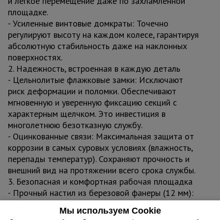
и легкое перемещение даже по захламленной
площадке.
- Усиленные винтовые домкраты: Точечно
регулируют высоту на каждом колесе, гарантируя
абсолютную стабильность даже на наклонных
поверхностях.
2. Надежность, встроенная в каждую деталь
- Цельнолитые флажковые замки: Исключают
риск деформации и поломки. Обеспечивают
мгновенную и уверенную фиксацию секций с
характерным щелчком. Это инвестиция в
многолетнюю безотказную службу.
- Оцинкованные связи: Максимальная защита от
коррозии в самых суровых условиях (влажность,
перепады температур). Сохраняют прочность и
внешний вид на протяжении всего срока службы.
3. Безопасная и комфортная рабочая площадка
- Прочный настил из березовой фанеры (12 мм):
Влагостойкая ламинированная поверхность
Мы используем Cookie
выдерживает высокие нагрузки и воздействие