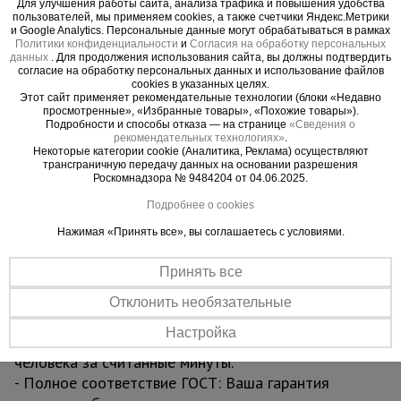
Для улучшения работы сайта, анализа трафика и повышения удобства
влаги, не скользит и не прогибается. Это ваша
пользователей, мы применяем cookies, а также счетчики Яндекс.Метрики
уверенность под ногами.
и Google Analytics. Персональные данные могут обрабатываться в рамках
Политики конфиденциальности
и
Согласия на обработку персональных
- Увеличенная грузоподъемность 250 кг:
данных
. Для продолжения использования сайта, вы должны подтвердить
Позволяет безопасно работать с инструментом,
согласие на обработку персональных данных и использование файлов
cookies в указанных целях.
материалами и вдвоем на секции без малейшего
Этот сайт применяет рекомендательные технологии (блоки «Недавно
просмотренные», «Избранные товары», «Похожие товары»).
риска.
Подробности и способы отказа — на странице
«Сведения о
4. Долговечность, которая бросает вызов
рекомендательных технологиях»
.
Некоторые категории cookie (Аналитика, Реклама) осуществляют
времени
трансграничную передачу данных на основании разрешения
- Турецкое порошковое покрытие Picante Boya:
Роскомнадзора № 9484204 от 04.06.2025.
Эстетичный и исключительно стойкий барьер
Подробнее о cookies
против царапин, УФ-излучения и агрессивных
Нажимая «Принять все», вы соглашаетесь с условиями.
сред. Конструкция сохраняет профессиональный
вид после многих лет интенсивной эксплуатации.
Принять все
5. Эффективность, экономящая ваше время
- Простая сборка без инструментов: Интуитивная
Отклонить необязательные
система «труба в трубу» и надежные флажковые
Настройка
замки позволяют собрать вышку силами одного
человека за считанные минуты.
- Полное соответствие ГОСТ: Ваша гарантия