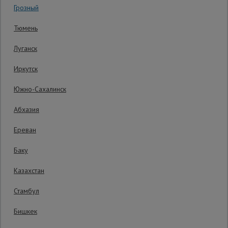
Грозный
Код товара:
ВППУ1228
0 отзывов
Сетка,
Тюмень
тенты,
Гарантия производителя: 1 год
брезенты
Луганск
Иркутск
Строительные
подъемники
Южно-Сахалинск
Абхазия
Грузоподъемное
оборудование
Ереван
Баку
Каталог
Мусоропровод
Казахстан
строительный
всех
товаров
Стамбул
Бишкек
Фанера
ламинированная