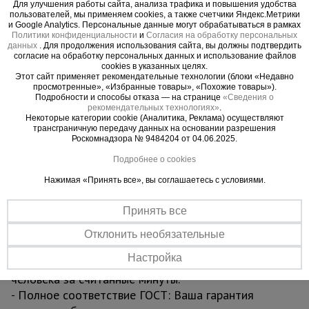
Для улучшения работы сайта, анализа трафика и повышения удобства
влаги, не скользит и не прогибается. Это ваша
пользователей, мы применяем cookies, а также счетчики Яндекс.Метрики
уверенность под ногами.
и Google Analytics. Персональные данные могут обрабатываться в рамках
Политики конфиденциальности
и
Согласия на обработку персональных
- Увеличенная грузоподъемность 250 кг:
данных
. Для продолжения использования сайта, вы должны подтвердить
Позволяет безопасно работать с инструментом,
согласие на обработку персональных данных и использование файлов
cookies в указанных целях.
материалами и вдвоем на секции без малейшего
Этот сайт применяет рекомендательные технологии (блоки «Недавно
риска.
просмотренные», «Избранные товары», «Похожие товары»).
Подробности и способы отказа — на странице
«Сведения о
4. Долговечность, которая бросает вызов
рекомендательных технологиях»
.
времени
Некоторые категории cookie (Аналитика, Реклама) осуществляют
трансграничную передачу данных на основании разрешения
- Турецкое порошковое покрытие Picante Boya:
Роскомнадзора № 9484204 от 04.06.2025.
Эстетичный и исключительно стойкий барьер
Подробнее о cookies
против царапин, УФ-излучения и агрессивных
Нажимая «Принять все», вы соглашаетесь с условиями.
сред. Конструкция сохраняет профессиональный
вид после многих лет интенсивной эксплуатации.
Принять все
5. Эффективность, экономящая ваше время
- Простая сборка без инструментов: Интуитивная
Отклонить необязательные
система «труба в трубу» и надежные флажковые
Настройка
замки позволяют собрать вышку силами одного
человека за считанные минуты.
- Полное соответствие ГОСТ: Ваша гарантия