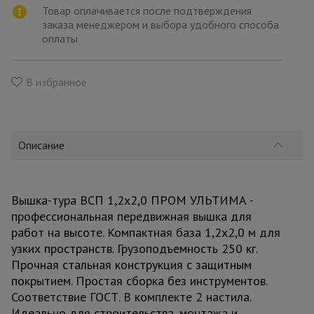
для
Товар оплачивается после подтверждения
склада
заказа менеджером и выбора удобного способа
оплаты
Тачки
строительные
В избранное
и садовые
Лестницы
Описание
и
стремянки
Вышка-тура ВСП 1,2x2,0 ПРОМ УЛЬТИМА -
Штукатурные
профессиональная передвижная вышка для
комплекты
работ на высоте. Компактная база 1,2x2,0 м для
узких пространств. Грузоподъемность 250 кг.
Прочная стальная конструкция с защитным
Сварочные
аппараты
покрытием. Простая сборка без инструментов.
Соответствие ГОСТ. В комплекте 2 настила.
Идеально для строительства, монтажа и