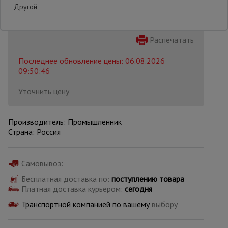
Другой
Опалубка
Распечатать
Последнее обновление цены: 06.08.2026
Вибротехника
09:50:46
для
строительства
Уточнить цену
Оборудование
Производитель: Промышленник
для работы с
Страна: Россия
арматурой
Самовывоз:
Оборудование
для бетонных
Бесплатная доставка по:
поступлению товара
работ
Платная доставка курьером:
сегодня
Транспортной компанией по вашему
выбору
Техника