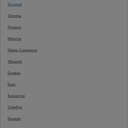
Грозный
Код товара:
ВППУ1288
0 отзывов
Сетка,
Тюмень
тенты,
Гарантия производителя: 1 год
брезенты
Луганск
Иркутск
Строительные
подъемники
Южно-Сахалинск
Абхазия
Грузоподъемное
оборудование
Ереван
Баку
Каталог
Мусоропровод
Казахстан
строительный
всех
товаров
Стамбул
Бишкек
Фанера
ламинированная