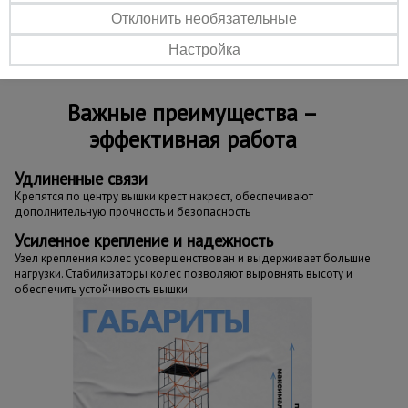
секция ВСП 250/1.6х2.0 - 8 шт.
Отклонить необязательные
настил с люком - 1 шт.
настил без люка - 2 шт.
Настройка
Важные преимущества –
эффективная работа
Удлиненные связи
Крепятся по центру вышки крест накрест, обеспечивают
дополнительную прочность и безопасность
Усиленное крепление и надежность
Узел крепления колес усовершенствован и выдерживает большие
нагрузки. Стабилизаторы колес позволяют выровнять высоту и
обеспечить устойчивость вышки