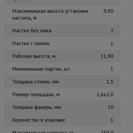
Тепловые
Максимальная высота установки
9,90
пушки
настила, м
Настил без люка
2
Металл и
металлообработка
Настил с люком
1
Рабочая высота, м
11,90
Минимальная партия, шт.
1
Толщина стенки, мм
1,5
Размер площадки, м
1,6x2,0
Толщина фанеры, мм
10
Количество в упаковке
1
Максимальная нагрузка, кг
250,0