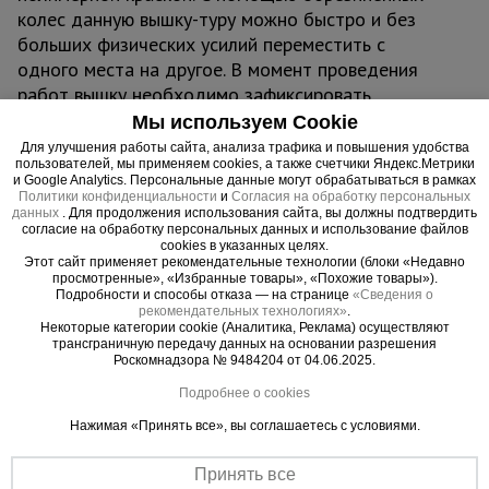
колес данную вышку-туру можно быстро и без
больших физических усилий переместить с
одного места на другое. В момент проведения
работ вышку необходимо зафиксировать
тормозными винтовыми опорами, находящихся
Мы используем Cookie
рядом с каждым колесом. Также ими можно
Для улучшения работы сайта, анализа трафика и повышения удобства
пользователей, мы применяем cookies, а также счетчики Яндекс.Метрики
тонко отрегулировать высоту вышки. Это
и Google Analytics. Персональные данные могут обрабатываться в рамках
необходимо, если вы работаете на неровной
Политики конфиденциальности
и
Согласия на обработку персональных
данных
. Для продолжения использования сайта, вы должны подтвердить
площадке.
согласие на обработку персональных данных и использование файлов
cookies в указанных целях.
Этот сайт применяет рекомендательные технологии (блоки «Недавно
Вышка рассчитана на вес до 250 кг. На ней
просмотренные», «Избранные товары», «Похожие товары»).
комфортно может разместиться рабочий с
Подробности и способы отказа — на странице
«Сведения о
рекомендательных технологиях»
.
необходимым оборудованием.
Некоторые категории cookie (Аналитика, Реклама) осуществляют
трансграничную передачу данных на основании разрешения
Роскомнадзора № 9484204 от 04.06.2025.
Модель изготовлена в соответствии с
требованиями ГОСТ Р 58755-2019.
Подробнее о cookies
Нажимая «Принять все», вы соглашаетесь с условиями.
Комплектация:
базовый блок ВСП 250/1.6х2.0 - 1 шт.
Принять все