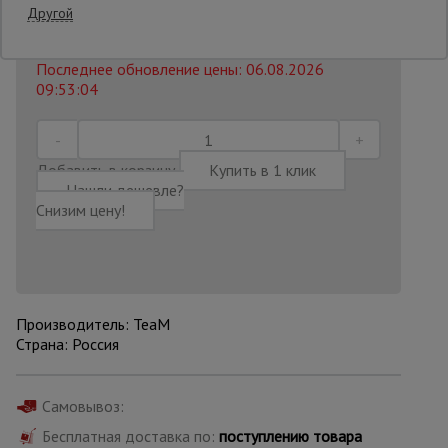
71250 руб.
Другой
46 620
₽
Распечатать
Опалубка
Последнее обновление цены: 06.08.2026
09:53:04
Вибротехника
для
строительства
Добавить в корзину
Купить в 1 клик
Нашли дешевле?
Снизим цену!
Оборудование
для работы с
арматурой
Производитель: TeaM
Оборудование
Страна: Россия
для бетонных
работ
Самовывоз:
Бесплатная доставка по:
поступлению товара
Техника