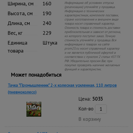
Ширина, см
160
Информацию об условиях отпуска
(реализации) уточняйте у продавца.
Информация о технических
Высота, см
190
характеристиках, комплекте поставки,
стране изготовления и внешнем виде
Длина, см
240
товара носит справочный характер.
Стоимость товара и стоимость доставки
Вес, кг
229
приблизительная и зависит от региона,
из которого поступил заказ. Точную
стоимость уточняйте у продавца. Вся
Единица
Штука
информация о товарах на сайте
prom23.ru носит справочный характер
товара
и не является публичной офертой в
соответствии с пунктом 2 статьи 437 ГК
РФ. Убедительно просим Вас при
покупке проверять наличие желаемых
функций и характеристик.
Может понадобиться
Тачка "Промышленник" 2-х колесная усиленная, 110 литров
(пневмоколесо)
Цена:
5035
Кол-во
В корзину