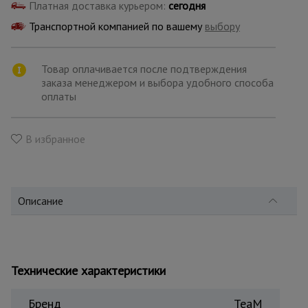
для
Платная доставка курьером:
сегодня
склада
Транспортной компанией по вашему
выбору
Тачки
Товар оплачивается после подтверждения
строительные
и садовые
заказа менеджером и выбора удобного способа
оплаты
Лестницы
В избранное
и
стремянки
Описание
Штукатурные
комплекты
Сварочные
Технические характеристики
аппараты
Бренд
TeaM