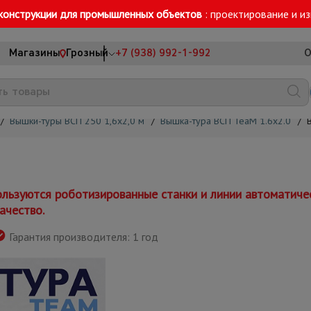
конструкции для промышленных объектов
: проектирование и и
Магазины
Грозный
+7 (938) 992-1-992
О
/
Вышки-туры ВСП 250 1,6x2,0 м
/
Вышка-тура ВСП TeaM 1.6х2.0
/
льзуются роботизированные станки и линии автоматиче
ачество.
Гарантия производителя: 1 год