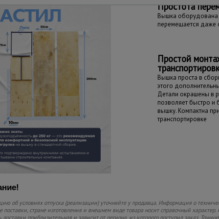
Простота пере
Вышка оборудована 
перемещается даже 
Простой монта
транспортиров
Вышка проста в сборк
этого дополнительны
Детали окрашены в р
позволяет быстро и
вышку. Компактна пр
транспортировке
ние!
ию об условиях отпуска (реализации) уточняйте у продавца. Информация о техниче
 поставки, стране изготовления и внешнем виде товара носит справочный характер. 
 доставки приблизительная и зависит от региона, из которого поступил заказ. Точную