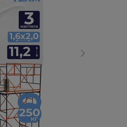
а
атурой
от