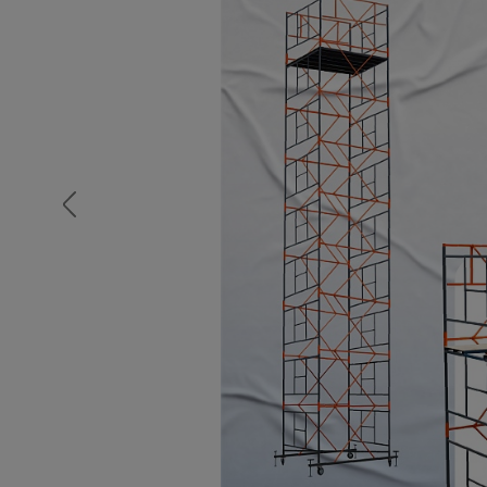
Опалубка
Вибротехника для строительств
Оборудование для работы с арм
Оборудование для бетонных раб
Техника для склада
Тачки строительные и садовые
Лестницы и стремянки
Штукатурные комплекты
Сварочные аппараты
Тепловые пушки
Металл и металлообработка