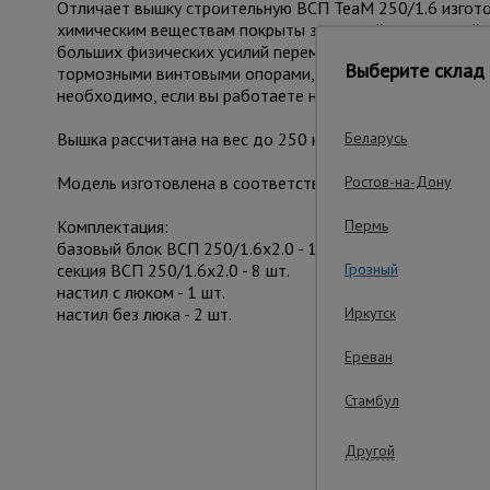
Отличает вышку строительную ВСП TeaM 250/1.6 изготов
химическим веществам покрыты защитной полимерной к
больших физических усилий переместить с одного мест
Выберите склад 
тормозными винтовыми опорами, находящихся рядом с к
необходимо, если вы работаете на неровной площадке.
Вышка рассчитана на вес до 250 кг. На ней комфортно
Беларусь
Модель изготовлена в соответствии с требованиями ГО
Ростов-на-Дону
Комплектация:
Пермь
базовый блок ВСП 250/1.6х2.0 - 1 шт.
секция ВСП 250/1.6х2.0 - 8 шт.
Грозный
настил с люком - 1 шт.
настил без люка - 2 шт.
Иркутск
Ереван
Важные преим
Стамбул
Другой