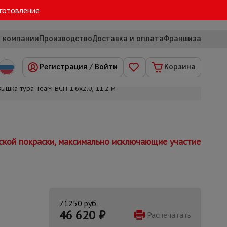
зготовление
 компании
Производство
Доставка и оплата
Франшиза
Регистрация
/
Войти
Корзина
Вышка-тура TeaM ВСП 1.6х2.0, 11.2 м
ской покраски, максимально исключающие участие
71250 руб.
46 620
₽
Распечатать