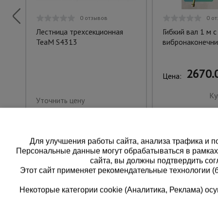
0 отзывов
0 о
Лестница трехсекционная
Гибкий вал 1 м с
TeaM S4313
вибронаконечни
2670.0
Цена:
Ку
Уточнить цену
Для улучшения работы сайта, анализа трафика и по
Персональные данные могут обрабатываться в рамка
сайта, вы должны подтвердить сог
Этот сайт применяет рекомендательные технологии (
Некоторые категории cookie (Аналитика, Реклама) о
Каталог товаров
Еди