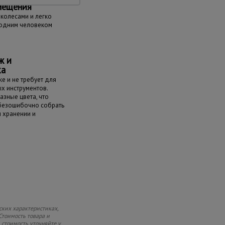
мещения
колесами и легко
одним человеком
ж и
ка
е и не требует для
х инструментов.
азные цвета, что
 безошибочно собрать
и хранении и
ских характеристиках,
Стоимость товара и
 стоимость уточняйте у