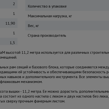
2
Количество в упаковке
1
Максимальная нагрузка, кг
11,90
Вес, кг
1
Страна производитель
1,5
aM высотой 11,2 метра используется для различных строитель
помещений.
льных рам секций и базового блока, которые соединяются межд
ридающими ей устойчивость и обеспечивающими безопасность р
ьных навыков и дополнительного инструмента. Все элементы вы
ся флажковым механизмом.
сота вышки - 11,2 метра. Ее можно дорастить дополнительным
а состоит из одного настила с люком и двух настилов без люка,
ытых сверху прочным фанерным листом.