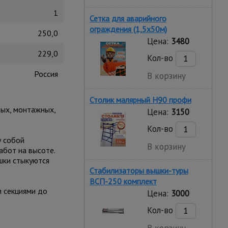
1
Сетка для аварийного
ограждения (1,5х50м)
250,0
Цена:
3480
229,0
Кол-во
Россия
В корзину
Столик малярный H90 профи
ных, монтажных,
Цена:
3150
Кол-во
у собой
В корзину
абот на высоте.
шки стыкуются
Стабилизаторы вышки-туры
ВСП-250 комплект
и секциями до
Цена:
3000
Кол-во