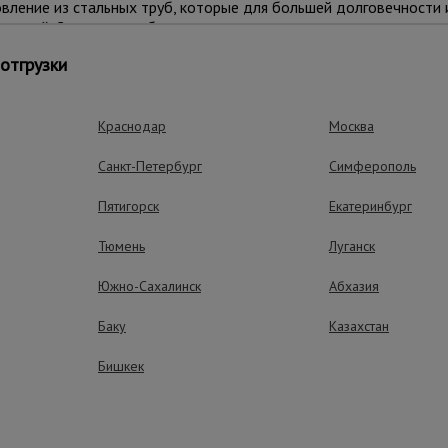
ление из стальных труб, которые для большей долговечности 
раской. С помощью обрезиненных колес данную вышку-туру мож
а на другое. В момент проведения работ вышку необходимо заф
отгрузки
аждым колесом. Также ими можно тонко отрегулировать высот
 может разместиться рабочий с необходимым оборудованием.
Краснодар
Москва
СТ Р 58755-2019.
Санкт-Петербург
Симферополь
Пятигорск
Екатеринбург
Тюмень
Луганск
Южно-Сахалинск
Абхазия
Баку
Казахстан
ущества – эффективная работа
Бишкек