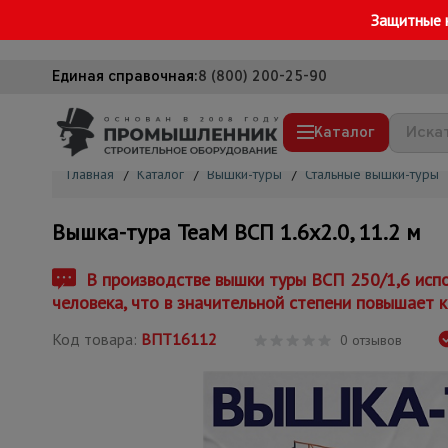
Защитные 
Единая справочная:
8 (800) 200-25-90
Каталог
Главная
/
Каталог
/
Вышки-туры
/
Стальные вышки-туры
Строительные леса
Вышка-тура TeaM ВСП 1.6х2.0, 11.2 м
Вышки-туры
Подмости строительные
В производстве вышки туры ВСП 250/1,6 испо
человека, что в значительной степени повышает к
Сетка, тенты, брезенты
Код товара:
ВПТ16112
Строительные подъемники
0 отзывов
Грузоподъемное оборудование
Мусоропровод строительный
Фанера ламинированная