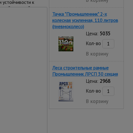
В корзину
и устойчивости к
но быстро и без
иксировать
Тачка "Промышленник" 2-х
у вышки. Это
колесная усиленная, 110 литров
(пневмоколесо)
Цена:
5035
Кол-во
В корзину
Леса строительные рамные
Промышленник ЛРСП 30 секция
Цена:
2968
Кол-во
В корзину