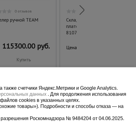
0 отзывов
0 отзывов
лер ручной TEAM
Складная односторонняя
платформа «Промышленник»
8107
115300.00 руб.
62597.00 руб.
Цена:
Купить
Купить
также счетчики Яндекс.Метрики и Google Analytics.
персональных данных
. Для продолжения использования
файлов cookies в указанных целях.
охожие товары»). Подробности и способы отказа — на
 разрешения Роскомнадзора № 9484204 от 04.06.2025.
Мы в социальных сетях: