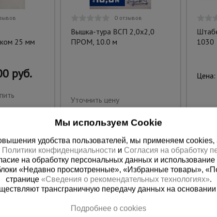
тзывов
0 отзывов
Вышка-тура ВСП 2,0x2,0
Штабе
ком 25 мм
ПРОМ, 10.0 м
1030
0 руб.
Цена:
пить
Уточнить цену
Мы используем Cookie
вышения удобства пользователей, мы применяем cookies, а 
х
Политики конфиденциальности
и
Согласия на обработку 
ласие на обработку персональных данных и использование 
блоки «Недавно просмотренные», «Избранные товары», «П
странице
«Сведения о рекомендательных технологиях»
.
существляют трансграничную передачу данных на основании
Подробнее о cookies
ная справочная
Грозный