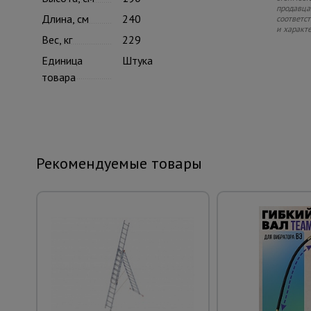
продавца.
Длина, см
240
соответс
и характ
Вес, кг
229
Единица
Штука
товара
Рекомендуемые товары