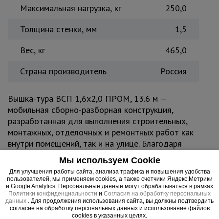
Максимальная нагрузка, кг
250,0
Толщина стенки, мм
1,5
Вес, кг
465,0
Страна производитель
Россия
Вышка-тура ВСП 1,6x2,0 ПРОМ, 13.6 м —
мобильная сборно-разборная конструкция,
разработанная для выполнения строительных,
монтажных, отделочных и ремонтных работ как
внутри помещений, так и на улице. Благодаря
компактной базе 1,6x2,0 м вышка легко
Мы используем Cookie
проходит в узкие проёмы, коридоры и тротуары,
Для улучшения работы сайта, анализа трафика и повышения удобства
не создавая помех вокруг. Прочная стальная
пользователей, мы применяем cookies, а также счетчики Яндекс.Метрики
и Google Analytics. Персональные данные могут обрабатываться в рамках
конструкция из труб диаметром 42 мм с
Политики конфиденциальности
и
Согласия на обработку персональных
усиленным полимерным покрытием защищена от
данных
. Для продолжения использования сайта, вы должны подтвердить
согласие на обработку персональных данных и использование файлов
коррозии и механических повреждений,
cookies в указанных целях.