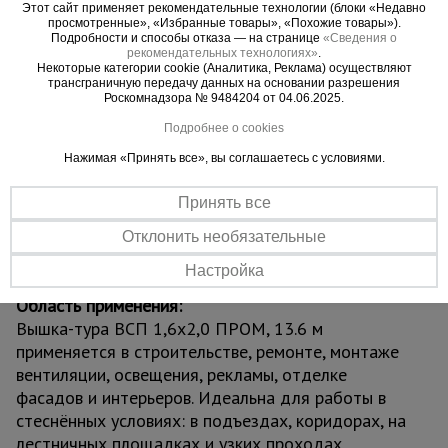
обеспечивая долговечность даже при
Этот сайт применяет рекомендательные технологии (блоки «Недавно
просмотренные», «Избранные товары», «Похожие товары»).
интенсивной эксплуатации.
Подробности и способы отказа — на странице
«Сведения о
Вышка оснащена винтовыми домкратами для
рекомендательных технологиях»
.
Некоторые категории cookie (Аналитика, Реклама) осуществляют
устойчивой установки на неровных поверхностях
трансграничную передачу данных на основании разрешения
и надёжными ограждениями для максимальной
Роскомнадзора № 9484204 от 04.06.2025.
безопасности. Четыре обрезиненных колеса
Подробнее о cookies
позволяют легко перемещать конструкцию по
Нажимая «Принять все», вы соглашаетесь с условиями.
объекту. Сборка осуществляется по принципу
«труба в трубу» с фиксацией флажковыми
Принять все
замками — без инструментов и специальных
навыков. Грузоподъёмность до 250 кг
Отклонить необязательные
обеспечивает комфортную работу с
Настройка
инструментами и материалами.
Область применения:
Вышка-тура ВСП 1,6x2,0 ПРОМ, 13.6 м
применяется в строительстве, ремонте, монтаже
вентиляции, освещения, рекламы, отделке
фасадов и интерьеров. Идеальна для работы в
стеснённых условиях: в подъездах, коридорах, на
лестничных площадках и узких проходах.