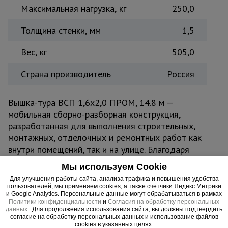
Максимальная нагрузка, кг
250,0
Толщина стенки, мм
1,5
Вес, кг
505,0
Страна производитель
Россия
Вышка-тура ВСП 1,6x2,0 ПРОМ, 14.8 м —
мобильная сборно-разборная конструкция,
разработанная для выполнения строительных,
монтажных, отделочных и ремонтных работ как
внутри помещений, так и на улице. Благодаря
компактной базе 1,6x2,0 м вышка легко
Мы используем Cookie
проходит в узкие проёмы, коридоры и тротуары,
Для улучшения работы сайта, анализа трафика и повышения удобства
не создавая помех вокруг. Прочная стальная
пользователей, мы применяем cookies, а также счетчики Яндекс.Метрики
и Google Analytics. Персональные данные могут обрабатываться в рамках
конструкция из труб диметром 42 мм с
Политики конфиденциальности
и
Согласия на обработку персональных
усиленным полимерным покрытием защищена от
данных
. Для продолжения использования сайта, вы должны подтвердить
согласие на обработку персональных данных и использование файлов
коррозии и механических повреждений,
cookies в указанных целях.