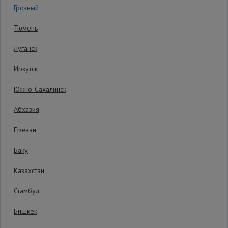
Грозный
Код товара:
ВПП16148
0 отзывов
Сетка,
Тюмень
тенты,
Гарантия производителя: 1 год
брезенты
Луганск
Иркутск
Строительные
подъемники
Южно-Сахалинск
Абхазия
Грузоподъемное
оборудование
Ереван
Баку
Каталог
Мусоропровод
Казахстан
строительный
всех
товаров
Стамбул
Бишкек
Фанера
ламинированная