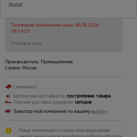
Другой
Распечатать
Опалубка
Последнее обновление цены: 06.08.2026
09:54:15
Вибротехника
Уточнить цену
для
строительства
Производитель: Промышленник
Страна: Россия
Оборудование
для работы с
арматурой
Самовывоз:
Бесплатная доставка по:
поступлению товара
Платная доставка курьером:
сегодня
Оборудование
для бетонных
Транспортной компанией по вашему
выбору
работ
Товар оплачивается после подтверждения
Техника
заказа менеджером и выбора удобного способа