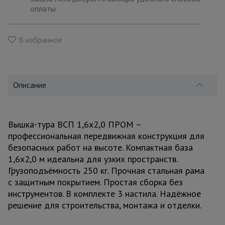
для
оплаты
склада
В избранное
Тачки
строительные
и садовые
Описание
Лестницы
и
стремянки
Вышка-тура ВСП 1,6x2,0 ПРОМ –
профессиональная передвижная конструкция для
безопасных работ на высоте. Компактная база
Штукатурные
комплекты
1,6x2,0 м идеальна для узких пространств.
Грузоподъёмность 250 кг. Прочная стальная рама
с защитным покрытием. Простая сборка без
Сварочные
инструментов. В комплекте 3 настила. Надёжное
аппараты
решение для строительства, монтажа и отделки.