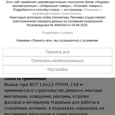
обеспечивая долговечность даже при
Этот сайт применяет рекомендательные технологии (блоки «Недавно
просмотренные», «Избранные товары», «Похожие товары»).
интенсивной эксплуатации.
Подробности и способы отказа — на странице
«Сведения о
Вышка оснащена винтовыми домкратами для
рекомендательных технологиях»
.
Некоторые категории cookie (Аналитика, Реклама) осуществляют
устойчивой установки на неровных поверхностях
трансграничную передачу данных на основании разрешения
и надёжными ограждениями для максимальной
Роскомнадзора № 9484204 от 04.06.2025.
безопасности. Четыре обрезиненных колеса
Подробнее о cookies
позволяют легко перемещать конструкцию по
Нажимая «Принять все», вы соглашаетесь с условиями.
объекту. Сборка осуществляется по принципу
«труба в трубу» с фиксацией флажковыми
Принять все
замками — без инструментов и специальных
навыков. Грузоподъёмность до 250 кг
Отклонить необязательные
обеспечивает комфортную работу с
Настройка
инструментами и материалами.
Область применения:
Вышка-тура ВСП 1,6x2,0 ПРОМ, 14.8 м
применяется в строительстве, ремонте, монтаже
вентиляции, освещения, рекламы, отделке
фасадов и интерьеров. Идеальна для работы в
стеснённых условиях: в подъездах, коридорах, на
лестничных площадках и узких проходах.