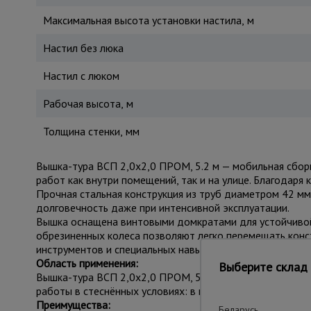
Максимальная высота установки настила, м
Настил без люка
Настил с люком
Рабочая высота, м
Толщина стенки, мм
Вышка-тура ВСП 2,0x2,0 ПРОМ, 5.2 м — мобильная сбор
работ как внутри помещений, так и на улице. Благодаря 
Прочная стальная конструкция из труб диаметром 42 м
долговечность даже при интенсивной эксплуатации.
Вышка оснащена винтовыми домкратами для устойчивой
обрезиненных колеса позволяют легко перемещать конст
инструментов и специальных навыков. Грузоподъёмность
Область применения:
Выберите склад 
Вышка-тура ВСП 2,0x2,0 ПРОМ, 5.2 м применяется в стр
работы в стеснённых условиях: в подъездах, коридорах,
Преимущества:
Беларусь