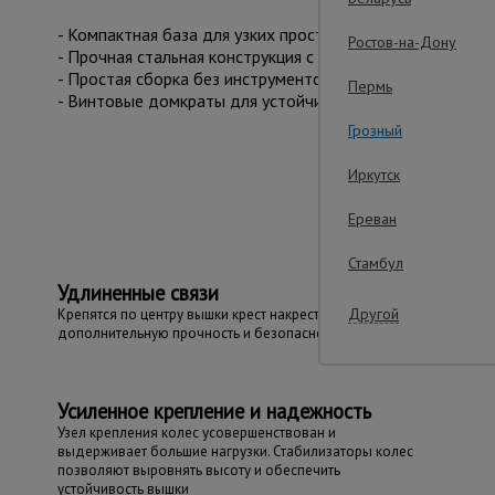
- Компактная база для узких пространств.
Ростов-на-Дону
- Прочная стальная конструкция с антикоррозийным пок
- Простая сборка без инструментов.
Пермь
- Винтовые домкраты для устойчивости на неровностях.
Грозный
Важ
Иркутск
Ереван
Стамбул
Удлиненные связи
Другой
Крепятся по центру вышки крест накрест, обеспечивают
дополнительную прочность и безопасность
Усиленное крепление и надежность
Узел крепления колес усовершенствован и
выдерживает большие нагрузки. Стабилизаторы колес
позволяют выровнять высоту и обеспечить
устойчивость вышки