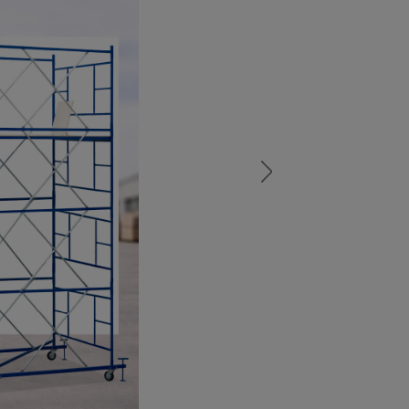
а
атурой
от