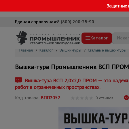
Защитные 
Единая справочная:
8 (800) 200-25-90
Каталог
Главная
/
Каталог
/
Вышки-туры
/
Стальные вышки-туры
Строительные леса
Вышка-тура Промышленник ВСП ПРОМ 2.
Вышки-туры
Подмости строительные
Вышка-тура ВСП 2,0x2,0 ПРОМ — это надёжно
работ в ограниченных пространствах.
Сетка, тенты, брезенты
Код товара:
ВПП2052
Строительные подъемники
0 отзывов
Грузоподъемное оборудование
Мусоропровод строительный
Фанера ламинированная