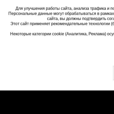
Для улучшения работы сайта, анализа трафика и по
Персональные данные могут обрабатываться в рамка
сайта, вы должны подтвердить сог
Этот сайт применяет рекомендательные технологии (
Некоторые категории cookie (Аналитика, Реклама) о
Каталог товаров
Еди
О компании
8 
Аренда оборудования
Франшиза
Зак
Доставка
Контакты
бес
Статьи
Защитные конструкции