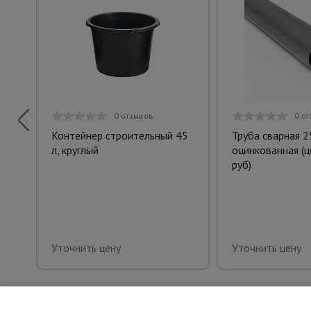
0 отзывов
0 о
Контейнер строительный 45
Труба сварная 2
л, круглый
оцинкованная (це
руб)
Уточнить цену
Уточнить цену