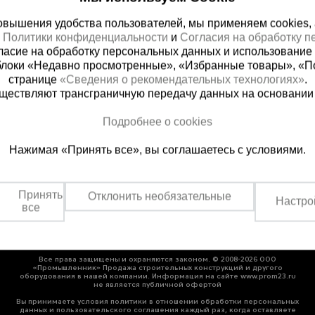
вышения удобства пользователей, мы применяем cookies, а 
х
Политики конфиденциальности
и
Согласия на обработку 
ласие на обработку персональных данных и использование 
блоки «Недавно просмотренные», «Избранные товары», «П
странице
«Сведения о рекомендательных технологиях»
.
существляют трансграничную передачу данных на основании
ная справочная
Грозный
Подробнее о cookies
(800) 200-25-90
+7 (938) 99
Нажимая «Принять все», вы соглашаетесь с условиями.
азать звонок
Заказать звонок
платно по России
Пн-Пт: с 9:00 до 17:30
Сб: с 9:00 до 17:00,
Принять
Отклонить необязательные
Вс: выходной
Настро
все
Все права защищены и охраняются законом. © 2008-2026 ООО
«Промышленник» Продажа строительных конструкций и другого
оборудования в нашей компании. Информация на сайте www.prom23.ru
не является публичной офертой
Вы принимаете условия политики в отношении обработки персональных
данных и пользовательского соглашения каждый раз, когда оставляете