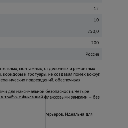
12
10
250,0
200
Россия
оительных, монтажных, отделочных и ремонтных
, коридоры и тротуары, не создавая помех вокруг.
механических повреждений, обеспечивая
ми для максимальной безопасности. Четыре
 в трубу» с фиксацией флажковыми замками — без
и материалами.
 отделке фасадов и интерьеров. Идеальна для