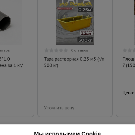
тзывов
0 отзывов
5*1.0
Тара растворная 0,25 м3 (г/п
Площ
на за 1 кг/
500 кг)
7 (15
Цена:
Уточнить цену
Мы используем Cookie