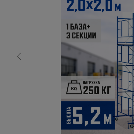
Опалубка
Вибротехника для строительств
Оборудование для работы с арм
Оборудование для бетонных раб
Техника для склада
Тачки строительные и садовые
Лестницы и стремянки
Штукатурные комплекты
Сварочные аппараты
Тепловые пушки
Металл и металлообработка