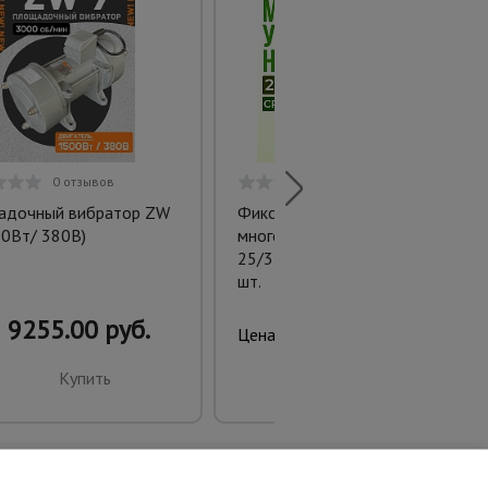
0 отзывов
0 отзывов
адочный вибратор ZW
Фиксатор арматуры
00Вт/ 380В)
многоуровневый
25/35/40/50 упаковка 250
шт.
9255.00 руб.
860.00 руб.
Цена:
Купить
Купить