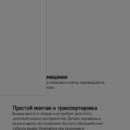
та
Простота перемещения
Вышка оборудована колесами и легко перемещается
даже одним человеком
Простой монтаж и транспортировка
Вышка проста в сборке и не требует для этого
дополнительных инструментов. Детали окрашены в
разные цвета, что позволяет быстро и безошибочно
собрать вышку. Компактна при хранении и