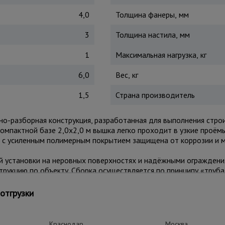
4,0
Толщина фанеры, мм
3
Толщина настила, мм
1
Максимальная нагрузка, кг
6,0
Вес, кг
1,5
Страна производитель
но-разборная конструкция, разработанная для выполнения стр
компактной базе 2,0x2,0 м вышка легко проходит в узкие проёмы
м с усиленным полимерным покрытием защищена от коррозии и 
 установки на неровных поверхностях и надёжными ограждения
рукцию по объекту. Сборка осуществляется по принципу «труба
 до 250 кг обеспечивает комфортную работу с инструментами 
отгрузки
оительстве, ремонте, монтаже вентиляции, освещения, рекламы,
 на лестничных площадках и узких проходах.
Краснодар
Москва