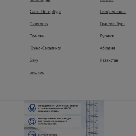
Санкт-Петербург
Симферополь
рытием.
Пятигорск
Екатеринбург
Тюмень
Луганск
ные преимущества – эффективная рабо
Южно-Сахалинск
Абхазия
Баку
Казахстан
Бишкек