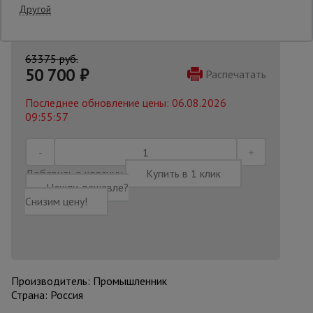
Другой
Опалубка
63375 руб.
50 700
₽
Распечатать
Вибротехника
для
Последнее обновление цены: 06.08.2026
строительства
09:55:57
Оборудование
для работы с
Добавить в корзину
Купить в 1 клик
арматурой
Нашли дешевле?
Снизим цену!
Оборудование
для бетонных
работ
Производитель: Промышленник
Страна: Россия
Техника