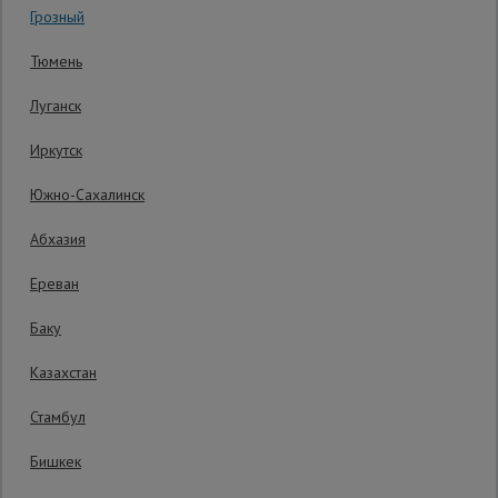
Грозный
Код товара:
ВП2088
1 отзыв
Сетка,
Тюмень
тенты,
Гарантия производителя: 1 год
брезенты
Луганск
Иркутск
Строительные
подъемники
Южно-Сахалинск
Абхазия
Грузоподъемное
оборудование
Ереван
Баку
Каталог
Мусоропровод
Казахстан
строительный
всех
товаров
Стамбул
Бишкек
Фанера
ламинированная