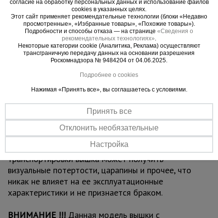
независимых частей, в одной из которых есть
согласие на обработку персональных данных и использование файлов
cookies в указанных целях.
люк для безопасного и удобного перемещения
Этот сайт применяет рекомендательные технологии (блоки «Недавно
для проведения работ. Также настилы можно
просмотренные», «Избранные товары», «Похожие товары»).
Подробности и способы отказа — на странице
«Сведения о
размещать на разных уровнях вышки для
рекомендательных технологиях»
.
одновременных работ, соблюдая технику
Некоторые категории cookie (Аналитика, Реклама) осуществляют
трансграничную передачу данных на основании разрешения
безопасности. Помните, вышка выдерживает
Роскомнадзора № 9484204 от 04.06.2025.
общий вес до 250 кг.
Подробнее о cookies
Нажимая «Принять все», вы соглашаетесь с условиями.
ВАЖНО:
при высоте вышки более 5 метров
рекомендуем использовать комплект
Принять все
стабилизаторов
для обеспечения лучшей
устойчивости и безопасности проводимых на
Отклонить необязательные
вышке работ.
Настройка
Обращаем ваше внимание, что в процессе
транспортировки вышка может получить
визуальные потертости, царапины и прочее, что
никак не влияет на ее эксплуатационные
характеристики и не признается браком.
ВНИМАНИЕ !!!
Данная модель вышки с