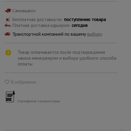
для
склада
Самовывоз:
Бесплатная доставка по:
поступлению товара
Платная доставка курьером:
сегодня
Тачки
строительные
Транспортной компанией по вашему
выбору
и садовые
Товар оплачивается после подтверждения
Лестницы
заказа менеджером и выбора удобного способа
и
оплаты
стремянки
В избранное
Штукатурные
комплекты
Сертификат соответствия
Сварочные
аппараты