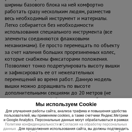
ширины базового блока на ней комфортно
работать сразу нескольким людям, разместив
весь необходимый инструмент и материалы.
Легко собирается без необходимости
использования специального инструмента (все
элементы соединяются флажковыми
механизмами). Ее просто перемещать по объекту
за счет наличия больших прорезиненных колес,
которые снабжены фиксаторами положения.
Позволяют тонко подрегулировать высоту вышки
и зафиксировать ее от нежелательных
перемещений во время работ. Данную модель
вышки можно доращивать по высоте
дополнительными секциями до 20 метров (не
входят в стоимость). Секции вышки снабжены
Мы используем Cookie
диагональными металлическими стяжками. Они
Для улучшения работы сайта, анализа трафика и повышения удобства
обеспечивают дополнительную устойчивость при
пользователей, мы применяем cookies, а также счетчики Яндекс.Метрики
резких порывах ветра. Настил изготовлен из
и Google Analytics. Персональные данные могут обрабатываться в рамках
Политики конфиденциальности
и
Согласия на обработку персональных
фанеры толщиной 10 мм, состоит из четырех
данных
. Для продолжения использования сайта, вы должны подтвердить