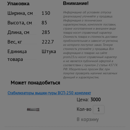
Внимание!
Упаковка
Ширина, см
130
Информацию об условиях отпуска
(реализации) уточняйте у продавца.
Информация о технических
Высота, см
85
характеристиках, комплекте поставки,
стране изготовления и внешнем виде
Длина, см
285
товара носит справочный характер.
Стоимость товара и стоимость доставки
Вес, кг
222.7
приблизительная и зависит от региона,
из которого поступил заказ. Точную
стоимость уточняйте у продавца. Вся
Единица
Штука
информация о товарах на сайте
prom23.ru носит справочный характер
товара
и не является публичной офертой в
соответствии с пунктом 2 статьи 437 ГК
РФ. Убедительно просим Вас при
покупке проверять наличие желаемых
функций и характеристик.
Может понадобиться
Стабилизаторы вышки-туры ВСП-250 комплект
Цена:
3000
Кол-во
В корзину