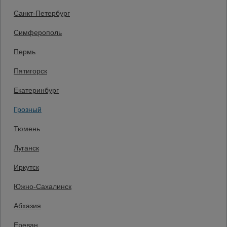
Статьи
Санкт-Петербург
Защитные конструкции
Единая справочная
Симферополь
8 (800) 200-25-90
Пермь
Заказать звонок
Пятигорск
бесплатно по России
Грозный
Екатеринбург
+7 (938) 992-1-992
Заказать звонок
Грозный
Пн-Пт: с 9:00 до 17:30,
Тюмень
Сб: с 9:00 до 17:00,
Вс: выходной
Луганск
Мы в социальных сетях:
Иркутск
Принимаем к оплате
Южно-Сахалинск
Абхазия
Все права защищены и охраняются законом. © 2008-2026 ООО
Ереван
«Промышленник» Продажа строительных конструкций и другого