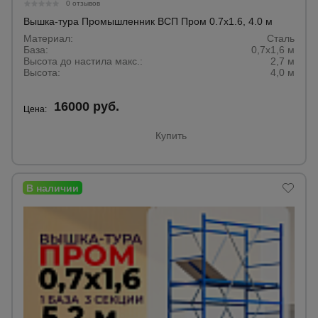
для
0 отзывов
склада
Вышка-тура Промышленник ВСП Пром 0.7х1.6, 4.0 м
Материал:
Сталь
База:
0,7х1,6 м
Высота до настила макс.:
2,7 м
Тачки
Высота:
4,0 м
строительные
и садовые
16000 руб.
Цена:
Лестницы
Купить
и
стремянки
Штукатурные
комплекты
Сварочные
аппараты