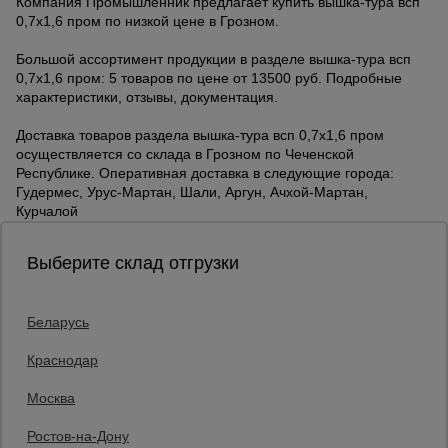
Компания Промышленник предлагает купить вышка-тура всп
0,7x1,6 пром по низкой цене в Грозном.
Большой ассортимент продукции в разделе вышка-тура всп
0,7x1,6 пром: 5 товаров по цене от 13500 руб. Подробные
характеристики, отзывы, документация.
Доставка товаров раздела вышка-тура всп 0,7x1,6 пром
осуществляется со склада в Грозном по Чеченской
Республике. Оперативная доставка в следующие города:
Гудермес, Урус-Мартан, Шали, Аргун, Ачхой-Мартан,
Курчалой
Выберите склад отгрузки
Беларусь
Каталог товаров
О компании
Краснодар
Аренда оборудования
Москва
Франшиза
Доставка
Ростов-на-Дону
Контакты