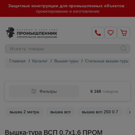
Защитные конструкции для промышленных объектов
:
проектирование и изготовление
Главная
/
Каталог
/
Вышки-туры
/
Стальные вышки-туры
/
Строительные
леса
Фильтры
6 166
товаров
Вышки-
туры
вышка 2 метра
вышка всп
вышка всп 250 0.7
вы
Подмости
строительные
Вышка-тура ВСП 0,7x1,6 ПРОМ