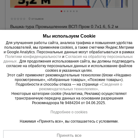
Тепловые
пушки
0 отзывов
Вышка-тура Промышленник ВСП Пром 0.7х1.6, 5.2 м
Металл и
Материал:
Сталь
Мы используем Cookie
металлообработка
База:
0,7х1,6 м
Для улучшения работы сайта, анализа трафика и повышения удобства
Высота до настила макс.:
3,9 м
пользователей, мы применяем cookies, а также счетчики Яндекс.Метрики
Высота:
5,2 м
и Google Analytics. Персональные данные могут обрабатываться в рамках
Политики конфиденциальности
и
Согласия на обработку персональных
данных
. Для продолжения использования сайта, вы должны подтвердить
18500 руб.
Цена:
согласие на обработку персональных данных и использование файлов
cookies в указанных целях.
Этот сайт применяет рекомендательные технологии (блоки «Недавно
Купить
просмотренные», «Избранные товары», «Похожие товары»).
Подробности и способы отказа — на странице
«Сведения о
рекомендательных технологиях»
.
Некоторые категории cookie (Аналитика, Реклама) осуществляют
трансграничную передачу данных на основании разрешения
Роскомнадзора № 9484204 от 04.06.2025.
Подробнее о cookies
Нажимая «Принять все», вы соглашаетесь с условиями.
Принять все