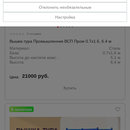
Отклонить необязательные
Настройка
0 отзывов
Вышка-тура Промышленник ВСП Пром 0.7х1.6, 6.4 м
Материал:
Сталь
База:
0,7х1,6 м
Высота до настила макс.:
5,1 м
Высота:
6,4 м
21000 руб.
Цена:
Купить