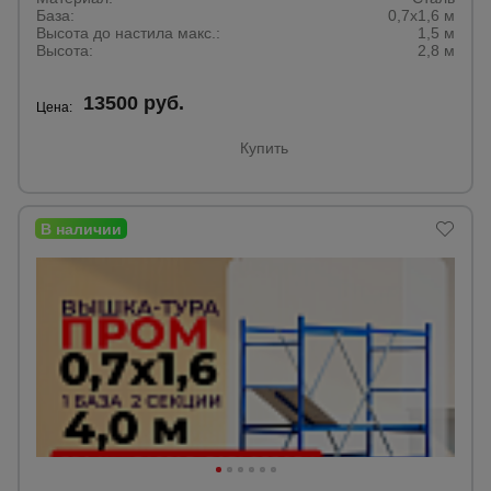
База:
0,7х1,6 м
Высота до настила макс.:
1,5 м
Высота:
2,8 м
Опалубка
13500 руб.
Цена:
Вибротехника
Купить
для
строительства
Оборудование
для работы с
арматурой
Оборудование
для бетонных
работ
Техника