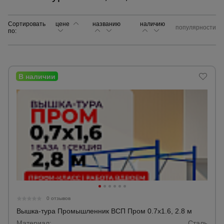
Сортировать
цене
названию
Сетка,
наличию
популярности
по:
тенты,
брезенты
Строительные
подъемники
Грузоподъемное
оборудование
Каталог
Мусоропровод
строительный
всех
товаров
0 отзывов
Фанера
Вышка-тура Промышленник ВСП Пром 0.7х1.6, 2.8 м
ламинированная
Материал:
Сталь