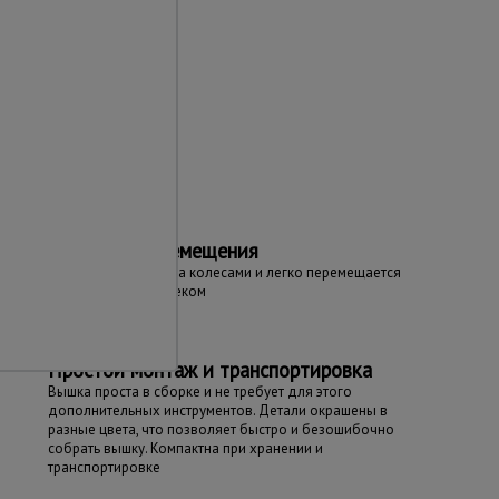
та
Простота перемещения
Вышка оборудована колесами и легко перемещается
даже одним человеком
Простой монтаж и транспортировка
Вышка проста в сборке и не требует для этого
дополнительных инструментов. Детали окрашены в
разные цвета, что позволяет быстро и безошибочно
собрать вышку. Компактна при хранении и
транспортировке