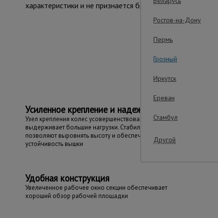
Беларусь
характеристики и не признается браком.
Ростов-на-Дону
Пермь
Важ
Грозный
Иркутск
Ереван
Усиленное крепление и надежность
Стамбул
Узел крепления колес усовершенствован и
выдерживает большие нагрузки. Стабилизаторы колес
позволяют выровнять высоту и обеспечить
Другой
устойчивость вышки
Удобная конструкция
Увеличенное рабочее окно секции обеспечивает
хороший обзор рабочей площадки