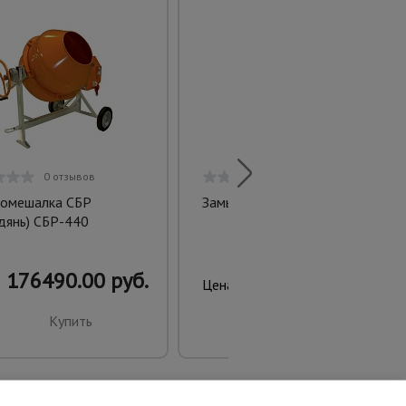
0 отзывов
0 отзывов
омешалка СБР
Замыкатель LC1E1201CC5N
дянь) СБР-440
176490.00 руб.
760.00 руб.
Цена:
Купить
Купить