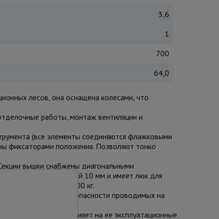
3,6
1
700
64,0
ционных лесов, она оснащена колесами, что
 отделочные работы, монтаж вентиляции и
струмента (все элементы соединяются флажковыми
ены фиксаторами положения. Позволяют тонко
 Секции вышки снабжены диагональными
лен из фанеры толщиной 10 мм и имеет люк для
выдерживает вес до 700 кг.
ей устойчивости и безопасности проводимых на
очее, что никак не влияет на ее эксплуатационные