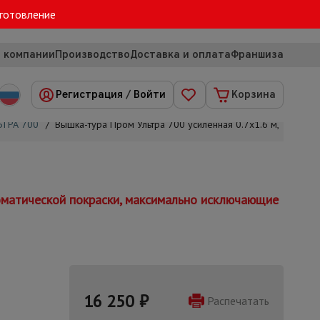
зготовление
 компании
Производство
Доставка и оплата
Франшиза
Регистрация
/
Войти
Корзина
ЬТРА 700
/
Вышка-тура Пром Ультра 700 усиленная 0.7х1.6 м, высота 2
матической покраски, максимально исключающие
16 250
₽
Распечатать