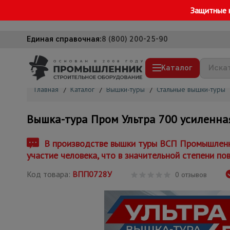
Защитные 
Единая справочная:
8 (800) 200-25-90
Каталог
Главная
/
Каталог
/
Вышки-туры
/
Стальные вышки-туры
Строительные леса
Вышка-тура Пром Ультра 700 усиленная 
Вышки-туры
Подмости строительные
В производстве вышки туры ВСП Промышленни
участие человека, что в значительной степени по
Сетка, тенты, брезенты
Код товара:
ВПП0728У
Строительные подъемники
0 отзывов
Грузоподъемное оборудование
Мусоропровод строительный
Фанера ламинированная