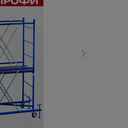
а
атурой
от