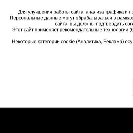
Для улучшения работы сайта, анализа трафика и по
Персональные данные могут обрабатываться в рамка
сайта, вы должны подтвердить сог
Этот сайт применяет рекомендательные технологии (
Некоторые категории cookie (Аналитика, Реклама) о
Каталог товаров
Еди
О компании
8 
Аренда оборудования
Франшиза
Зак
Доставка
Контакты
бес
Статьи
Защитные конструкции