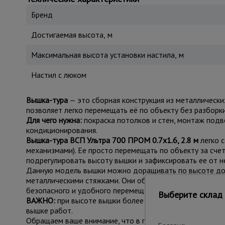
Бренд
Достигаемая высота, м
Максимальная высота установки настила, м
Настил с люком
Вышка-тура
— это сборная конструкция из металлически
позволяет легко перемещать её по объекту без разборки
Для чего нужна:
покраска потолков и стен, монтаж подв
кондиционирования.
Вышка-тура ВСП Ультра 700 ПРОМ 0.7х1.6, 2.8 м
легко 
механизмами). Ее просто перемещать по объекту за сч
подрегулировать высоту вышки и зафиксировать ее от 
Данную модель вышки можно доращивать по высоте допо
металлическими стяжками. Они обеспечивают дополните
безопасного и удобного перемещения во время работ. Е
Выберите склад 
ВАЖНО:
при высоте вышки более 5 метров рекомендуем
вышке работ.
Обращаем ваше внимание, что в процессе транспортиров