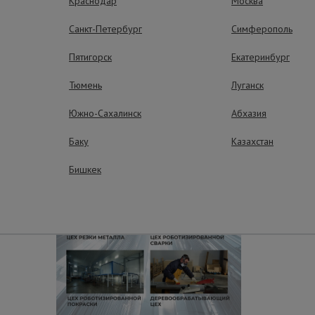
Краснодар
Москва
Санкт-Петербург
Симферополь
Пятигорск
Екатеринбург
ные преимущества – эффективная рабо
Тюмень
Луганск
Южно-Сахалинск
Абхазия
Баку
Казахстан
Бишкек