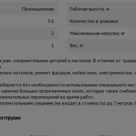
Промышленник
Рабочая высота, м
3.6
Количество в упаковке
2
Максимальная нагрузка, кг
1
Вес, кг
х рам, соединительных деталей и настилов. В отличие от тради
.
есных потолков, ремонт фасадов, мойка окон, электромонтаж,
собирается без необходимости использования специального ин
ет наличия больших прорезиненных колес, которые также снабж
нежелательных перемещений во время работ.
лнительными секциями (не входят в стоимость) до 7 метров.
льную устойчивость при резких порывах ветра. Настил изготов
сли докупить еще один настил, можно работать вдвоем: вышка 
отгрузки
 использовать комплект стабилизаторов для обеспечения лучш
ки вышка может получить визуальные потертости, царапины и пр