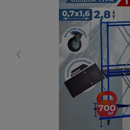
Опалубка
Вибротехника для строительств
Оборудование для работы с арм
Оборудование для бетонных раб
Техника для склада
Тачки строительные и садовые
Лестницы и стремянки
Штукатурные комплекты
Сварочные аппараты
Тепловые пушки
Металл и металлообработка