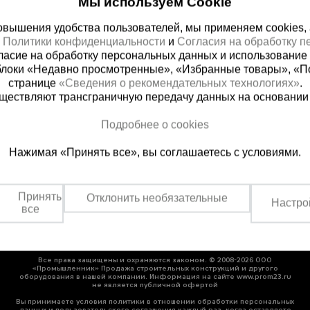
Мы используем Cookie
вышения удобства пользователей, мы применяем cookies, а 
х
Политики конфиденциальности
и
Согласия на обработку 
ласие на обработку персональных данных и использование 
блоки «Недавно просмотренные», «Избранные товары», «П
странице
«Сведения о рекомендательных технологиях»
.
существляют трансграничную передачу данных на основании
ная справочная
Грозный
Подробнее о cookies
(800) 200-25-90
+7 (938) 99
Нажимая «Принять все», вы соглашаетесь с условиями.
азать звонок
Заказать звонок
платно по России
Пн-Пт: с 9:00 до 17:30
Сб: с 9:00 до 17:00,
Принять
Отклонить необязательные
Вс: выходной
Настро
все
Все права защищены и охраняются законом. © 2008-2026 ООО
«Промышленник» Продажа строительных конструкций и другого
оборудования в нашей компании. Информация на сайте www.prom23.ru
не является публичной офертой
Вы принимаете условия политики в отношении обработки персональных
данных и пользовательского соглашения каждый раз, когда оставляете