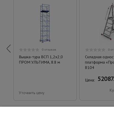
0 отзывов
0 о
Вышка-тура ВСП 1,2x2,0
Складная однос
ПРОМ УЛЬТИМА, 8.8 м
платформа «Пр
8104
52087.
Цена:
Ку
Уточнить цену