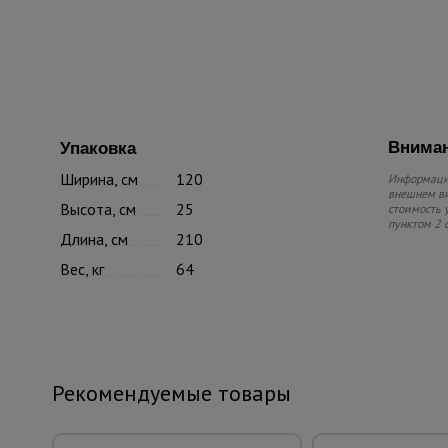
Вниман
Упаковка
Ширина, см
120
Информацию
внешнем ви
Высота, см
25
стоимость 
пунктом 2 
Длина, см
210
Вес, кг
64
Рекомендуемые товары