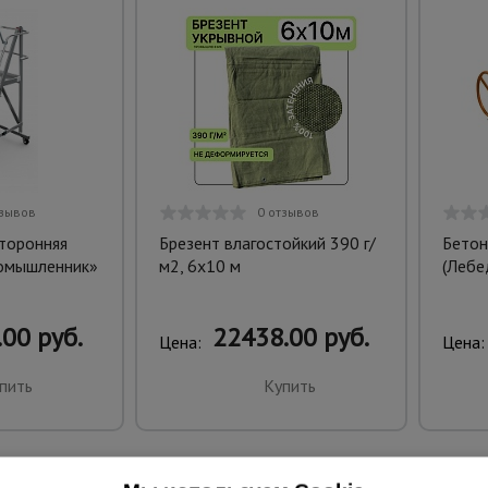
тзывов
0 отзывов
торонняя
Брезент влагостойкий 390 г/
Бетон
омышленник»
м2, 6х10 м
(Лебе
00 руб.
22438.00 руб.
Цена:
Цена:
пить
Купить