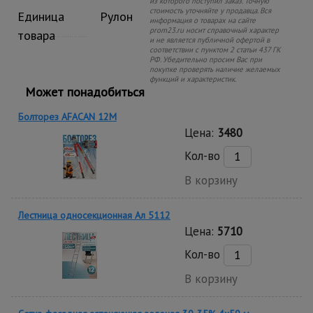
из которого поступил заказ. Точную
стоимость уточняйте у продавца. Вся
Единица
Рулон
информация о товарах на сайте
prom23.ru носит справочный характер
товара
и не является публичной офертой в
соответствии с пунктом 2 статьи 437 ГК
РФ. Убедительно просим Вас при
покупке проверять наличие желаемых
функций и характеристик.
Может понадобиться
Болторез AFACAN 12M
Цена:
3480
Кол-во
В корзину
Лестница односекционная Ал 5112
Цена:
5710
Кол-во
В корзину