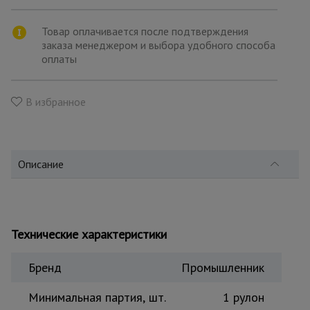
для
склада
Товар оплачивается после подтверждения
заказа менеджером и выбора удобного способа
оплаты
Тачки
строительные
и садовые
В избранное
Лестницы
и
стремянки
Описание
Штукатурные
комплекты
Технические характеристики
Сварочные
Бренд
Промышленник
аппараты
Минимальная партия, шт.
1 рулон