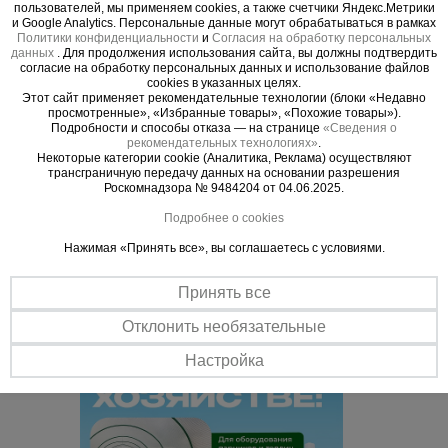
пользователей, мы применяем cookies, а также счетчики Яндекс.Метрики
и Google Analytics. Персональные данные могут обрабатываться в рамках
В строительстве армированную пленку чаще
Политики конфиденциальности
и
Согласия на обработку персональных
данных
всего используют для:
. Для продолжения использования сайта, вы должны подтвердить
согласие на обработку персональных данных и использование файлов
- гидроизоляции кровли и стен зданий;
cookies в указанных целях.
Этот сайт применяет рекомендательные технологии (блоки «Недавно
- укрытия и хранения строительных материалов и
просмотренные», «Избранные товары», «Похожие товары»).
оборудования, их защиты от влаги и осадков;
Подробности и способы отказа — на странице
«Сведения о
рекомендательных технологиях»
.
- для консервации строительных объектов;
Некоторые категории cookie (Аналитика, Реклама) осуществляют
- теплоизоляции бытовок и рабочих мест на
трансграничную передачу данных на основании разрешения
Роскомнадзора № 9484204 от 04.06.2025.
строительных площадках.
Подробнее о cookies
Нажимая «Принять все», вы соглашаетесь с условиями.
Важные преимущества –
эффективная работа
Принять все
Отклонить необязательные
Настройка