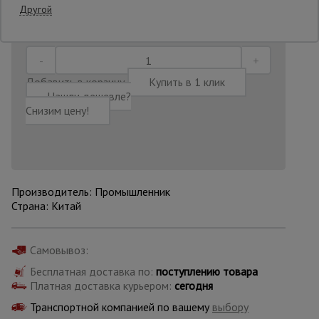
Другой
Последнее обновление цены: 07.07.2026
15:32:48
Опалубка
Добавить в корзину
Купить в 1 клик
Вибротехника
Нашли дешевле?
для
Снизим цену!
строительства
Оборудование
для работы с
арматурой
Производитель: Промышленник
Страна: Китай
Оборудование
для бетонных
Самовывоз:
работ
Бесплатная доставка по:
поступлению товара
Платная доставка курьером:
сегодня
Транспортной компанией по вашему
выбору
Техника