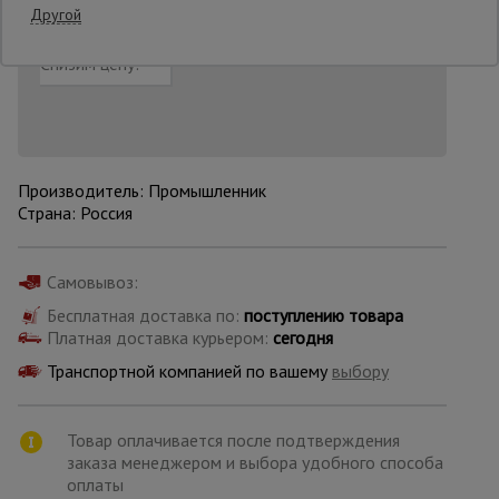
Другой
Добавить в корзину
Купить в 1 клик
Нашли дешевле?
Снизим цену!
Опалубка
Вибротехника
для
строительства
Производитель: Промышленник
Страна: Россия
Оборудование
для работы с
Самовывоз:
арматурой
Бесплатная доставка по:
поступлению товара
Платная доставка курьером:
сегодня
Транспортной компанией по вашему
выбору
Оборудование
для бетонных
работ
Товар оплачивается после подтверждения
заказа менеджером и выбора удобного способа
оплаты
Техника