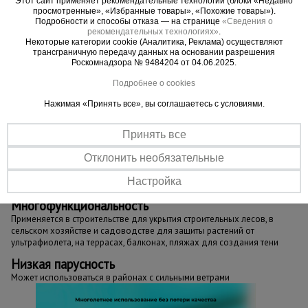
Этот сайт применяет рекомендательные технологии (блоки «Недавно
компании, курьерские службы, пункты выдачи
просмотренные», «Избранные товары», «Похожие товары»).
Подробности и способы отказа — на странице
«Сведения о
маркетплейсов.
рекомендательных технологиях»
.
Менеджеры помогут подобрать:
сетку для
Некоторые категории cookie (Аналитика, Реклама) осуществляют
трансграничную передачу данных на основании разрешения
теплиц, строительных лесов, фасадных работ,
Роскомнадзора № 9484204 от 04.06.2025.
ограждений, дачных участков, декоративных
Подробнее о cookies
конструкций, навесов и пляжных зон.
Нажимая «Принять все», вы соглашаетесь с условиями.
Принять все
Важные преимущества –
Отклонить необязательные
эффективная работа
Настройка
Многофункциональность
Применяется в строительстве для укрытия строительных лесов, в
сельском хозяйстве и садоводстве для защиты растений от
ультрафиолета, на террасах, балконах, пляжах для создания тени
Низкая парусность
Может использоваться в районах с сильными ветрами