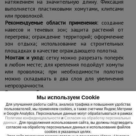
натяжением на значительную длину. Фиксация
выполняется пластиковыми хомутами, клипсами
или проволокой.
Рекомендуемые области применения:
создание
навесов и теневых зон; защита растений от
перегрева; ограждение территорий; оформление
зон отдыха; использование на строительных
площадках в качестве ограждающего полотна.
Монтаж и уход:
сетку можно разрезать поперёк
в любом месте; для крепления подойдут хомуты
или проволока; при необходимости полотно
можно складывать в два слоя для увеличения
непрозрачности.
Варианты выбора:
в ассортименте представлены
Мы используем Cookie
полотна разной плотности — 35, 55, 80, 120, 180
Для улучшения работы сайта, анализа трафика и повышения удобства
г/м²; различные степени затемнения — от лёгкого
пользователей, мы применяем cookies, а также счетчики Яндекс.Метрики
до максимального; цвета — зелёный, тёмно-
и Google Analytics. Персональные данные могут обрабатываться в рамках
Политики конфиденциальности
и
Согласия на обработку персональных
зелёный, белый, голубой, оранжевый. Доступны
данных
. Для продолжения использования сайта, вы должны подтвердить
рулоны шириной 2, 3, 4 и 6 м и длиной до 100 м.
согласие на обработку персональных данных и использование файлов
cookies в указанных целях.
Доставка по всей России:
транспортные