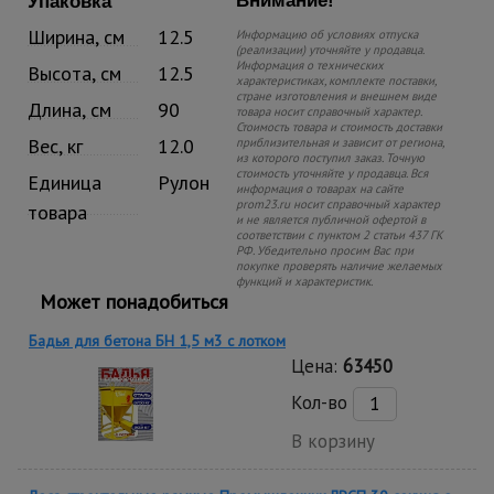
Внимание!
Упаковка
Ширина, см
12.5
Информацию об условиях отпуска
(реализации) уточняйте у продавца.
Информация о технических
Высота, см
12.5
характеристиках, комплекте поставки,
стране изготовления и внешнем виде
Длина, см
90
товара носит справочный характер.
Стоимость товара и стоимость доставки
Вес, кг
12.0
приблизительная и зависит от региона,
из которого поступил заказ. Точную
стоимость уточняйте у продавца. Вся
Единица
Рулон
информация о товарах на сайте
prom23.ru носит справочный характер
товара
и не является публичной офертой в
соответствии с пунктом 2 статьи 437 ГК
РФ. Убедительно просим Вас при
покупке проверять наличие желаемых
функций и характеристик.
Может понадобиться
Бадья для бетона БН 1,5 м3 с лотком
Цена:
63450
Кол-во
В корзину