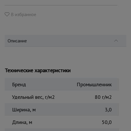
для
склада
В избранное
Тачки
строительные
и садовые
Описание
Лестницы
и
стремянки
Технические характеристики
Бренд
Промышленник
Штукатурные
комплекты
Удельный вес, г/м2
80 г/м2
Ширина, м
3,0
Сварочные
аппараты
Длина, м
50,0