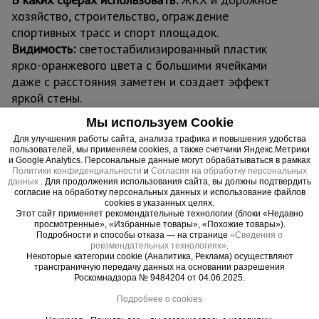
хозяйство, строительство, ограждение
спортивных трасс и спорт площадок.
Видимость:
светостабилизированный пластик
ярко-оранжевого цвета с большими ячейками
даже с расстояния заметен и создает эффект
яркой стены.
Нормативная база:
сетка оранжевая
Мы используем Cookie
соответствует СНиП 1203-99 «Безопасность
Для улучшения работы сайта, анализа трафика и повышения удобства
труда в строительстве» СНиП III-4-80* «Техника
пользователей, мы применяем cookies, а также счетчики Яндекс.Метрики
и Google Analytics. Персональные данные могут обрабатываться в рамках
безопасности в строительстве» и СНиП 3.03.01-
Политики конфиденциальности
и
Согласия на обработку персональных
87 «Несущие ограждающие конструкции».
данных
. Для продолжения использования сайта, вы должны подтвердить
согласие на обработку персональных данных и использование файлов
cookies в указанных целях.
Этот сайт применяет рекомендательные технологии (блоки «Недавно
просмотренные», «Избранные товары», «Похожие товары»).
Подробности и способы отказа — на странице
«Сведения о
Важные преимущества –
рекомендательных технологиях»
.
Некоторые категории cookie (Аналитика, Реклама) осуществляют
эффективная работа
трансграничную передачу данных на основании разрешения
Роскомнадзора № 9484204 от 04.06.2025.
Прочность
Подробнее о cookies
Обладает высокой прочностью при малом весе. Соответствует