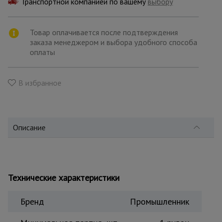
Транспортной компанией по вашему
для
выбору
склада
Товар оплачивается после подтверждения
заказа менеджером и выбора удобного способа
Тачки
оплаты
строительные
и садовые
В избранное
Лестницы
и
стремянки
Описание
Штукатурные
комплекты
Технические характеристики
Сварочные
аппараты
Бренд
Промышленник