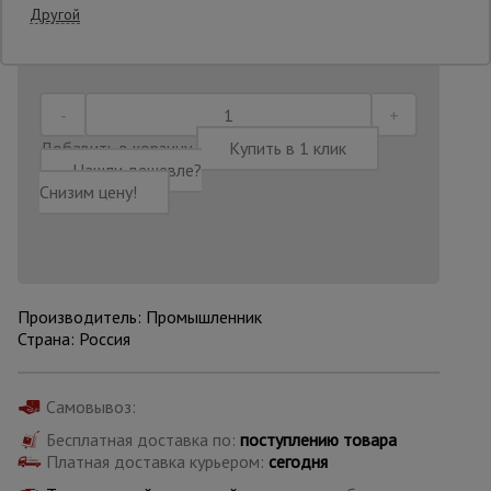
Другой
Последнее обновление цены: 30.06.2026
21:56:51
Опалубка
Вибротехника
Добавить в корзину
Купить в 1 клик
для
Нашли дешевле?
строительства
Снизим цену!
Оборудование
для работы с
арматурой
Производитель: Промышленник
Страна: Россия
Оборудование
для бетонных
работ
Самовывоз:
Бесплатная доставка по:
поступлению товара
Платная доставка курьером:
сегодня
Техника