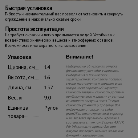
Быстрая установка
Гибкость и незначительный вес позволяют установить и свернуть
ограждение в максимально сжатые сроки
Простота эксплуатации
Не требует окраски и легко промывается водой. Устойчива к
воздействию химических веществ и атмосферных осадков.
Возможность многократного использования
Внимание!
Упаковка
Ширина, см
14
Информацию об условиях отпуска
(реализации) уточняйте у продавца.
Информация о технических
Высота, см
16
характеристиках, комплекте поставки,
стране изготовления и внешнем виде
Длина, см
157
товара носит справочный характер.
Стоимость товара и стоимость доставки
Вес, кг
9.0
приблизительная и зависит от региона,
из которого поступил заказ. Точную
стоимость уточняйте у продавца. Вся
Единица
Рулон
информация о товарах на сайте
prom23.ru носит справочный характер
товара
и не является публичной офертой в
соответствии с пунктом 2 статьи 437 ГК
РФ. Убедительно просим Вас при
покупке проверять наличие желаемых
функций и характеристик.