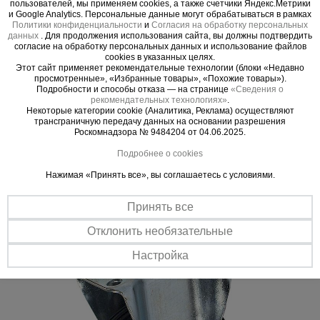
пользователей, мы применяем cookies, а также счетчики Яндекс.Метрики
распределить нагрузку по всей оси.
и Google Analytics. Персональные данные могут обрабатываться в рамках
Тепловые
Температурный режим эксплуатации колес
пушки
Политики конфиденциальности
и
Согласия на обработку персональных
данных
. Для продолжения использования сайта, вы должны подтвердить
промышленной серии колеблется от -20° до +
согласие на обработку персональных данных и использование файлов
60°.
cookies в указанных целях.
Этот сайт применяет рекомендательные технологии (блоки «Недавно
Колесные опоры промышленной серии
Металл и
просмотренные», «Избранные товары», «Похожие товары»).
металлообработка
Подробности и способы отказа — на странице
«Сведения о
диаметром от 75 мм до 250 мм
рекомендательных технологиях»
.
грузоподъемностью от 50 кг до 210 кг.
Некоторые категории cookie (Аналитика, Реклама) осуществляют
трансграничную передачу данных на основании разрешения
Роскомнадзора № 9484204 от 04.06.2025.
Подробнее о cookies
Важные преимущества –
Нажимая «Принять все», вы соглашаетесь с условиями.
эффективная работа
Принять все
Отклонить необязательные
Настройка