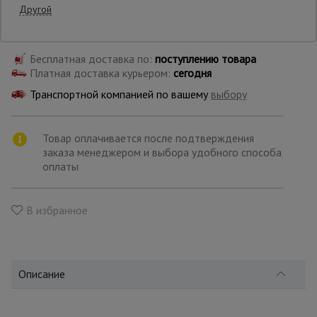
Другой
Самовывоз:
Опалубка
Бесплатная доставка по:
поступлению товара
Платная доставка курьером:
сегодня
Вибротехника
Транспортной компанией по вашему
выбору
для
строительства
Товар оплачивается после подтверждения
заказа менеджером и выбора удобного способа
Оборудование
оплаты
для работы с
арматурой
В избранное
Оборудование
для бетонных
работ
Описание
Техника