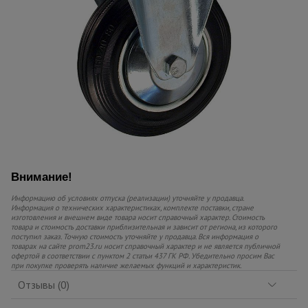
Внимание!
Информацию об условиях отпуска (реализации) уточняйте у продавца.
Информация о технических характеристиках, комплекте поставки, стране
изготовления и внешнем виде товара носит справочный характер. Стоимость
товара и стоимость доставки приблизительная и зависит от региона, из которого
поступил заказ. Точную стоимость уточняйте у продавца. Вся информация о
товарах на сайте prom23.ru носит справочный характер и не является публичной
офертой в соответствии с пунктом 2 статьи 437 ГК РФ. Убедительно просим Вас
при покупке проверять наличие желаемых функций и характеристик.
Отзывы (0)