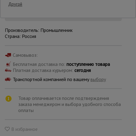
Другой
Уточнить цену
Опалубка
Производитель: Промышленник
Страна: Россия
Вибротехника
для
строительства
Самовывоз:
Бесплатная доставка по:
поступлению товара
Платная доставка курьером:
сегодня
Оборудование
для работы с
Транспортной компанией по вашему
выбору
арматурой
Товар оплачивается после подтверждения
Оборудование
заказа менеджером и выбора удобного способа
для бетонных
оплаты
работ
В избранное
Техника