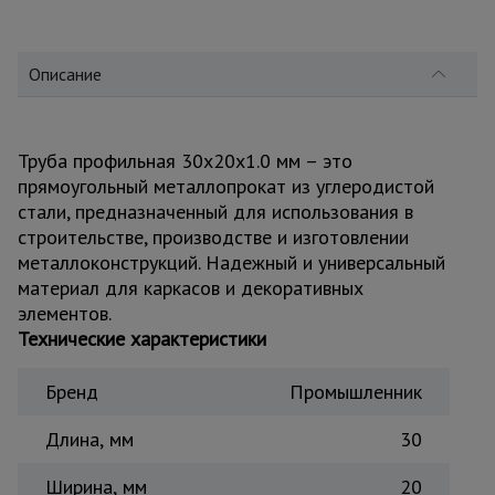
для
склада
Описание
Тачки
строительные
и садовые
Труба профильная 30x20x1.0 мм – это
прямоугольный металлопрокат из углеродистой
стали, предназначенный для использования в
Лестницы
и
строительстве, производстве и изготовлении
стремянки
металлоконструкций. Надежный и универсальный
материал для каркасов и декоративных
элементов.
Штукатурные
Технические характеристики
комплекты
Бренд
Промышленник
Сварочные
Длина, мм
30
аппараты
Ширина, мм
20