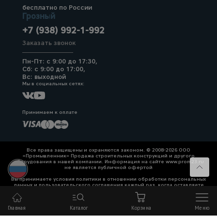
бесплатно по России
Грозный
+7 (938) 992-1-992
Заказать звонок
Пн-Пт: с 9:00 до 17:30,
Сб: с 9:00 до 17:00,
Вс: выходной
Мы в социальных сетях:
Принимаем к оплате
Все права защищены и охраняются законом. © 2008-2026 ООО
«Промышленник» Продажа строительных конструкций и другого
оборудования в нашей компании. Информация на сайте www.prom23.ru
не является публичной офертой
Вы принимаете условия политики в отношении обработки персональных
данных и пользовательского соглашения каждый раз, когда оставляете
свои данные в любой форме обратной связи на сайте prom23.ru и его
поддоменов
Главная
Каталог
Корзина
Меню
Политика конфиденциальности
Согласие на обработку персональных данных