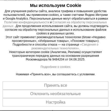
работах.
Мы используем Cookie
Материал обладает хорошей свариваемостью,
Для улучшения работы сайта, анализа трафика и повышения удобства
пользователей, мы применяем cookies, а также счетчики Яндекс.Метрики
что упрощает монтаж и обработку. Поверхность
и Google Analytics. Персональные данные могут обрабатываться в рамках
трубы может быть дополнительно обработана
Политики конфиденциальности
и
Согласия на обработку персональных
данных
. Для продолжения использования сайта, вы должны подтвердить
антикоррозийным покрытием для увеличения
согласие на обработку персональных данных и использование файлов
срока службы в условиях повышенной влажности
cookies в указанных целях.
Этот сайт применяет рекомендательные технологии (блоки «Недавно
или агрессивной среды. Профильная форма
просмотренные», «Избранные товары», «Похожие товары»).
обеспечивает повышенную жесткость по
Подробности и способы отказа — на странице
«Сведения о
рекомендательных технологиях»
.
сравнению с круглыми трубами, что делает её
Некоторые категории cookie (Аналитика, Реклама) осуществляют
трансграничную передачу данных на основании разрешения
оптимальным выбором для конструкций,
Роскомнадзора № 9484204 от 04.06.2025.
требующих устойчивости к изгибу.
Подробнее о cookies
Труба профильная 30x20x1.0 мм широко
используется в строительстве для создания
Нажимая «Принять все», вы соглашаетесь с условиями.
каркасов зданий, навесов, теплиц, заборов и
лестниц. В машиностроении применяется для
Принять все
производства деталей и рам оборудования.
Отклонить необязательные
Также подходит для изготовления мебели,
декоративных конструкций и других
Настройка
металлоизделий в мастерских и на