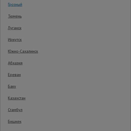
Грозный
0 отзывов
Гарантия производителя: 1 год
Сетка,
Тюмень
тенты,
брезенты
Луганск
Иркутск
Строительные
подъемники
Южно-Сахалинск
Абхазия
Грузоподъемное
оборудование
Ереван
Баку
Каталог
Мусоропровод
Казахстан
строительный
всех
товаров
Стамбул
Распечатать
Бишкек
Фанера
Последнее обновление цены: 20.08.2025
ламинированная
08:35:50