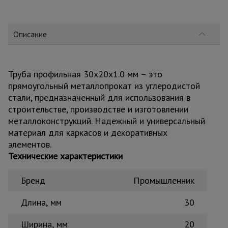
для
склада
Описание
Тачки
строительные
и садовые
Труба профильная 30x20x1.0 мм – это
прямоугольный металлопрокат из углеродистой
стали, предназначенный для использования в
Лестницы
и
строительстве, производстве и изготовлении
стремянки
металлоконструкций. Надежный и универсальный
материал для каркасов и декоративных
элементов.
Штукатурные
Технические характеристики
комплекты
Бренд
Промышленник
Сварочные
Длина, мм
30
аппараты
Ширина, мм
20