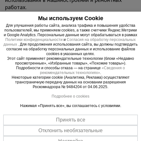
работах.
Материал обладает хорошей свариваемостью,
Мы используем Cookie
что упрощает монтаж и обработку. Поверхность
Для улучшения работы сайта, анализа трафика и повышения удобства
трубы может быть дополнительно обработана
пользователей, мы применяем cookies, а также счетчики Яндекс.Метрики
антикоррозийным покрытием для увеличения
и Google Analytics. Персональные данные могут обрабатываться в рамках
Политики конфиденциальности
и
Согласия на обработку персональных
срока службы в условиях повышенной влажности
данных
. Для продолжения использования сайта, вы должны подтвердить
или агрессивной среды. Профильная форма
согласие на обработку персональных данных и использование файлов
cookies в указанных целях.
обеспечивает повышенную жесткость по
Этот сайт применяет рекомендательные технологии (блоки «Недавно
просмотренные», «Избранные товары», «Похожие товары»).
сравнению с круглыми трубами, что делает её
Подробности и способы отказа — на странице
«Сведения о
оптимальным выбором для конструкций,
рекомендательных технологиях»
.
Некоторые категории cookie (Аналитика, Реклама) осуществляют
требующих устойчивости к изгибу.
трансграничную передачу данных на основании разрешения
Труба профильная 30x20x1.0 мм широко
Роскомнадзора № 9484204 от 04.06.2025.
используется в строительстве для создания
Подробнее о cookies
каркасов зданий, навесов, теплиц, заборов и
Нажимая «Принять все», вы соглашаетесь с условиями.
лестниц. В машиностроении применяется для
производства деталей и рам оборудования.
Принять все
Также подходит для изготовления мебели,
декоративных конструкций и других
Отклонить необязательные
металлоизделий в мастерских и на