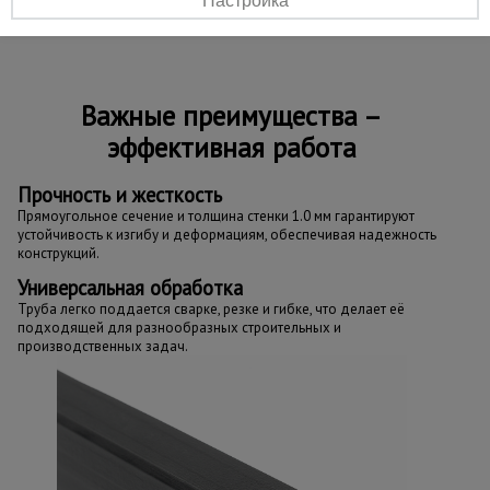
Настройка
производственных предприятиях.
Важные преимущества –
эффективная работа
Прочность и жесткость
Прямоугольное сечение и толщина стенки 1.0 мм гарантируют
устойчивость к изгибу и деформациям, обеспечивая надежность
конструкций.
Универсальная обработка
Труба легко поддается сварке, резке и гибке, что делает её
подходящей для разнообразных строительных и
производственных задач.