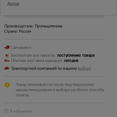
Другой
Уточнить цену
Опалубка
Производитель: Промышленник
Страна: Россия
Вибротехника
для
строительства
Самовывоз:
Бесплатная доставка по:
поступлению товара
Платная доставка курьером:
сегодня
Оборудование
для работы с
Транспортной компанией по вашему
выбору
арматурой
Товар оплачивается после подтверждения
Оборудование
заказа менеджером и выбора удобного способа
для бетонных
оплаты
работ
В избранное
Техника