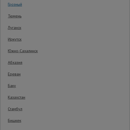
Грозный
0 отзывов
Гарантия производителя: 1 год
Сетка,
Тюмень
тенты,
брезенты
Луганск
Иркутск
Строительные
подъемники
Южно-Сахалинск
Абхазия
Грузоподъемное
оборудование
Ереван
Баку
Каталог
Мусоропровод
Казахстан
строительный
всех
товаров
Стамбул
Распечатать
Бишкек
Фанера
Последнее обновление цены: 20.08.2025
ламинированная
08:35:50