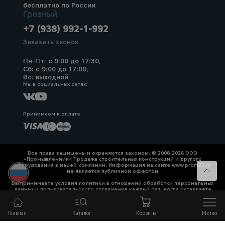
бесплатно по России
Грозный
+7 (938) 992-1-992
Заказать звонок
Пн-Пт: с 9:00 до 17:30,
Сб: с 9:00 до 17:00,
Вс: выходной
Мы в социальных сетях:
Принимаем к оплате
Все права защищены и охраняются законом. © 2008-2026 ООО
«Промышленник» Продажа строительных конструкций и другого
оборудования в нашей компании. Информация на сайте www.prom23.ru
не является публичной офертой
Вы принимаете условия политики в отношении обработки персональных
данных и пользовательского соглашения каждый раз, когда оставляете
свои данные в любой форме обратной связи на сайте prom23.ru и его
поддоменов
Главная
Каталог
Корзина
Меню
Политика конфиденциальности
Согласие на обработку персональных данных