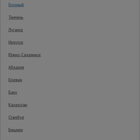
Грозный
0 отзывов
Гарантия производителя: 1 год
Сетка,
Тюмень
тенты,
брезенты
Луганск
Иркутск
Строительные
подъемники
Южно-Сахалинск
Абхазия
Грузоподъемное
оборудование
Ереван
Баку
Каталог
Мусоропровод
Казахстан
строительный
всех
товаров
Стамбул
Распечатать
Бишкек
Фанера
Последнее обновление цены: 24.07.2026
ламинированная
11:12:29