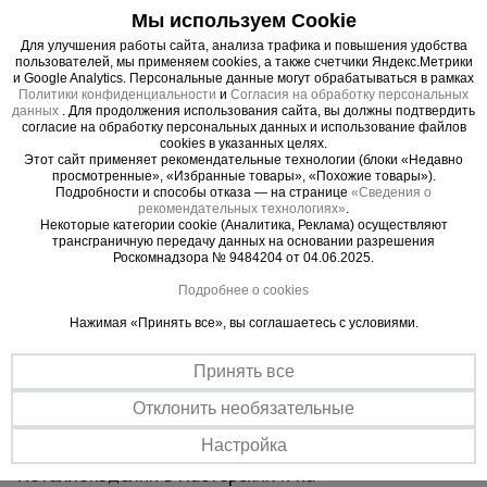
Мы используем Cookie
работах.
Материал обладает хорошей свариваемостью,
Для улучшения работы сайта, анализа трафика и повышения удобства
пользователей, мы применяем cookies, а также счетчики Яндекс.Метрики
что упрощает монтаж и обработку. Поверхность
и Google Analytics. Персональные данные могут обрабатываться в рамках
трубы может быть дополнительно обработана
Политики конфиденциальности
и
Согласия на обработку персональных
данных
. Для продолжения использования сайта, вы должны подтвердить
антикоррозийным покрытием для увеличения
согласие на обработку персональных данных и использование файлов
cookies в указанных целях.
срока службы в условиях повышенной влажности
Этот сайт применяет рекомендательные технологии (блоки «Недавно
или агрессивной среды. Профильная форма
просмотренные», «Избранные товары», «Похожие товары»).
Подробности и способы отказа — на странице
«Сведения о
обеспечивает повышенную жесткость по
рекомендательных технологиях»
.
сравнению с круглыми трубами, что делает её
Некоторые категории cookie (Аналитика, Реклама) осуществляют
трансграничную передачу данных на основании разрешения
оптимальным выбором для конструкций,
Роскомнадзора № 9484204 от 04.06.2025.
требующих устойчивости к изгибу.
Подробнее о cookies
Труба профильная 40x40x2.0 мм широко
используется в строительстве для создания
Нажимая «Принять все», вы соглашаетесь с условиями.
каркасов зданий, навесов, теплиц, заборов и
лестниц. В машиностроении применяется для
Принять все
производства деталей и рам оборудования.
Отклонить необязательные
Также подходит для изготовления мебели,
Настройка
декоративных конструкций и других
металлоизделий в мастерских и на