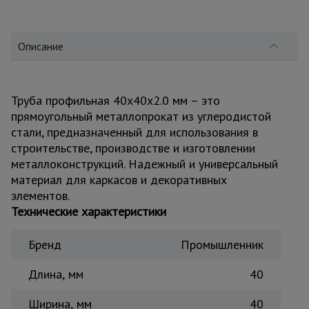
для
склада
Описание
Тачки
строительные
и садовые
Труба профильная 40x40x2.0 мм – это
прямоугольный металлопрокат из углеродистой
стали, предназначенный для использования в
Лестницы
и
строительстве, производстве и изготовлении
стремянки
металлоконструкций. Надежный и универсальный
материал для каркасов и декоративных
элементов.
Штукатурные
Технические характеристики
комплекты
Бренд
Промышленник
Сварочные
Длина, мм
40
аппараты
Ширина, мм
40