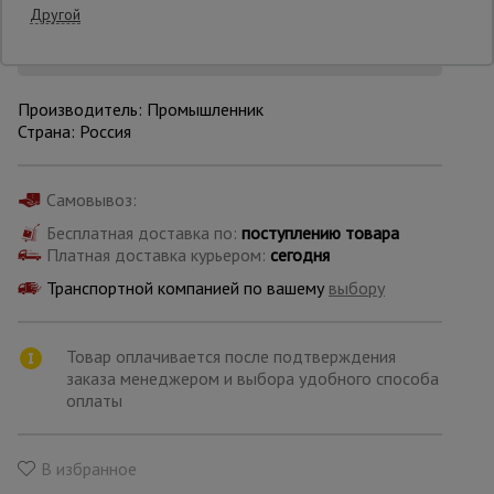
Другой
Уточнить цену
Опалубка
Производитель: Промышленник
Страна: Россия
Вибротехника
для
строительства
Самовывоз:
Бесплатная доставка по:
поступлению товара
Платная доставка курьером:
сегодня
Оборудование
для работы с
Транспортной компанией по вашему
выбору
арматурой
Товар оплачивается после подтверждения
Оборудование
заказа менеджером и выбора удобного способа
для бетонных
оплаты
работ
В избранное
Техника