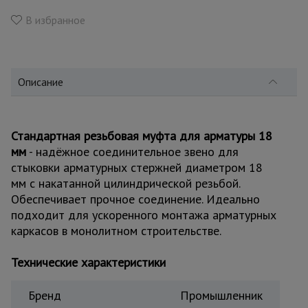
для
склада
В избранное
Тачки
строительные
Описание
и садовые
Лестницы
Стандартная резьбовая муфта для арматуры 18
и
мм
- надёжное соединительное звено для
стремянки
стыковки арматурных стержней диаметром 18
мм с накатанной цилиндрической резьбой.
Обеспечивает прочное соединение. Идеально
Штукатурные
комплекты
подходит для ускоренного монтажа арматурных
каркасов в монолитном строительстве.
Технические характеристики
Сварочные
аппараты
Бренд
Промышленник