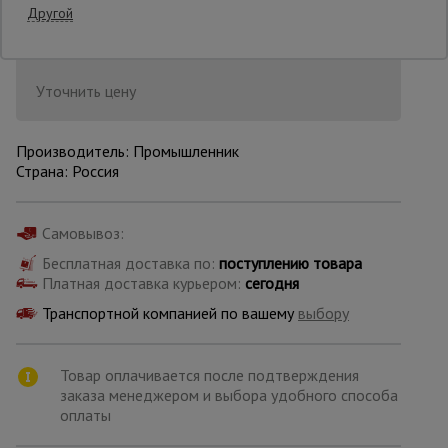
Другой
Последнее обновление цены: 11.06.2026
08:51:08
Опалубка
Уточнить цену
Вибротехника
для
Производитель: Промышленник
строительства
Страна: Россия
Самовывоз:
Оборудование
для работы с
арматурой
Бесплатная доставка по:
поступлению товара
Платная доставка курьером:
сегодня
Транспортной компанией по вашему
выбору
Оборудование
для бетонных
работ
Товар оплачивается после подтверждения
заказа менеджером и выбора удобного способа
оплаты
Техника