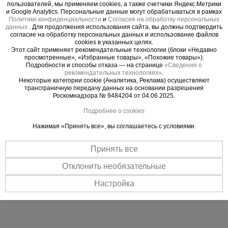
монолитных конструкций, где требуется быстрая
пользователей, мы применяем cookies, а также счетчики Яндекс.Метрики
и Google Analytics. Персональные данные могут обрабатываться в рамках
и качественная стыковка арматуры.
Политики конфиденциальности
и
Согласия на обработку персональных
Область применения
данных
. Для продолжения использования сайта, вы должны подтвердить
согласие на обработку персональных данных и использование файлов
Монтаж арматурных каркасов фундаментов.
cookies в указанных целях.
Этот сайт применяет рекомендательные технологии (блоки «Недавно
Возведение колонн, стен и монолитных
просмотренные», «Избранные товары», «Похожие товары»).
перекрытий.
Подробности и способы отказа — на странице
«Сведения о
рекомендательных технологиях»
.
Строительство многоэтажных зданий и
Некоторые категории cookie (Аналитика, Реклама) осуществляют
промышленных объектов.
трансграничную передачу данных на основании разрешения
Роскомнадзора № 9484204 от 04.06.2025.
Работы, где сварка арматуры запрещена или
нежелательна.
Подробнее о cookies
Ускоренный монтаж в условиях плотного
Нажимая «Принять все», вы соглашаетесь с условиями.
армирования.
Технические характеристики
Принять все
Диаметр арматуры: 18 мм;
Отклонить необязательные
Тип резьбы: цилиндрическая (стандартная);
Настройка
Материал: сталь.