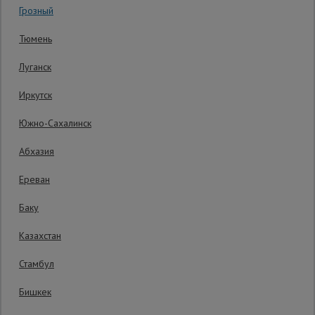
Грозный
Гарантия производителя: 1 год
Сетка,
Тюмень
тенты,
брезенты
Луганск
Иркутск
Строительные
подъемники
Южно-Сахалинск
Абхазия
Грузоподъемное
оборудование
Ереван
Баку
Каталог
Мусоропровод
Казахстан
строительный
всех
товаров
Стамбул
Бишкек
Фанера
ламинированная
Распечатать