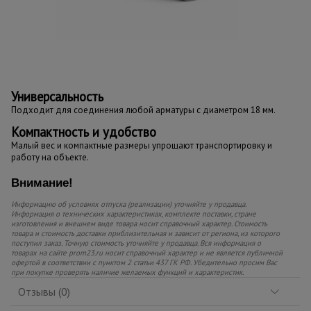
Универсальность
Подходит для соединения любой арматуры с диаметром 18 мм.
Компактность и удобство
Малый вес и компактные размеры упрощают транспортировку и
работу на объекте.
Внимание!
Информацию об условиях отпуска (реализации) уточняйте у продавца.
Информация о технических характеристиках, комплекте поставки, стране
изготовления и внешнем виде товара носит справочный характер. Стоимость
товара и стоимость доставки приблизительная и зависит от региона, из которого
поступил заказ. Точную стоимость уточняйте у продавца. Вся информация о
товарах на сайте prom23.ru носит справочный характер и не является публичной
офертой в соответствии с пунктом 2 статьи 437 ГК РФ. Убедительно просим Вас
при покупке проверять наличие желаемых функций и характеристик.
Отзывы (0)