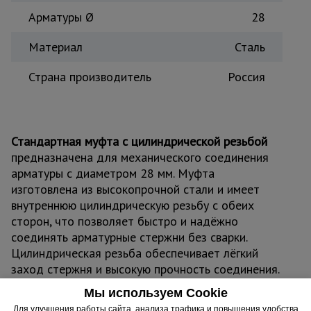
Арматуры Ø
28
Тепловые
пушки
Материал
Сталь
Страна производитель
Россия
Металл и
металлообработка
Стандартная муфта с цилиндрической резьбой
предназначена для механического соединения
арматуры c диаметром 28 мм. Муфта
изготовлена из высокопрочной стали и имеет
внутреннюю цилиндрическую резьбу с обеих
сторон, что позволяет быстро и надёжно
соединять арматурные стержни без сварки.
Цилиндрическая резьба обеспечивает лёгкий
заход стержня и высокую прочность соединения.
Муфта применяется при возведении
Мы используем Cookie
фундаментов, колонн, стен, перекрытий и других
Для улучшения работы сайта, анализа трафика и повышения удобства