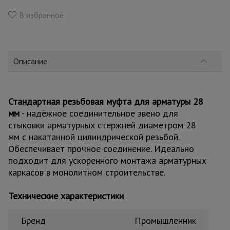
для
склада
В избранное
Тачки
строительные
Описание
и садовые
Лестницы
Стандартная резьбовая муфта для арматуры 28
и
мм
- надёжное соединительное звено для
стремянки
стыковки арматурных стержней диаметром 28
мм с накатанной цилиндрической резьбой.
Обеспечивает прочное соединение. Идеально
Штукатурные
комплекты
подходит для ускоренного монтажа арматурных
каркасов в монолитном строительстве.
Технические характеристики
Сварочные
аппараты
Бренд
Промышленник