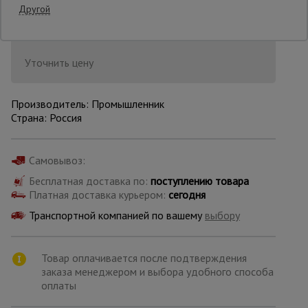
Другой
Последнее обновление цены: 11.06.2026
08:51:08
Опалубка
Уточнить цену
Вибротехника
для
Производитель: Промышленник
строительства
Страна: Россия
Самовывоз:
Оборудование
для работы с
арматурой
Бесплатная доставка по:
поступлению товара
Платная доставка курьером:
сегодня
Транспортной компанией по вашему
выбору
Оборудование
для бетонных
работ
Товар оплачивается после подтверждения
заказа менеджером и выбора удобного способа
оплаты
Техника