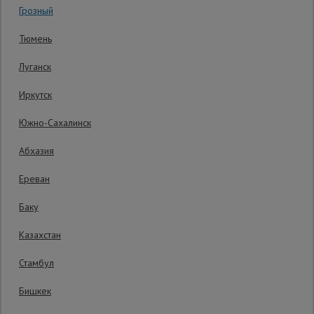
Грозный
Гарантия производителя: 1 год
Сетка,
Тюмень
тенты,
брезенты
Луганск
Иркутск
Строительные
подъемники
Южно-Сахалинск
Абхазия
Грузоподъемное
оборудование
Ереван
Баку
Каталог
Мусоропровод
Казахстан
строительный
всех
товаров
Стамбул
Бишкек
Фанера
ламинированная
Распечатать