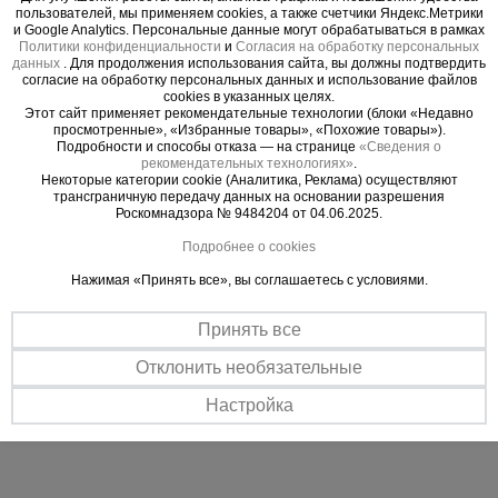
монолитных конструкций, где требуется быстрая
пользователей, мы применяем cookies, а также счетчики Яндекс.Метрики
и качественная стыковка арматуры.
и Google Analytics. Персональные данные могут обрабатываться в рамках
Политики конфиденциальности
и
Согласия на обработку персональных
Область применения
данных
. Для продолжения использования сайта, вы должны подтвердить
согласие на обработку персональных данных и использование файлов
Монтаж арматурных каркасов фундаментов.
cookies в указанных целях.
Возведение колонн, стен и монолитных
Этот сайт применяет рекомендательные технологии (блоки «Недавно
просмотренные», «Избранные товары», «Похожие товары»).
перекрытий.
Подробности и способы отказа — на странице
«Сведения о
рекомендательных технологиях»
.
Строительство многоэтажных зданий и
Некоторые категории cookie (Аналитика, Реклама) осуществляют
промышленных объектов.
трансграничную передачу данных на основании разрешения
Роскомнадзора № 9484204 от 04.06.2025.
Работы, где сварка арматуры запрещена или
нежелательна.
Подробнее о cookies
Ускоренный монтаж в условиях плотного
Нажимая «Принять все», вы соглашаетесь с условиями.
армирования.
Технические характеристики
Принять все
Диаметр арматуры: 28 мм;
Отклонить необязательные
Тип резьбы: цилиндрическая (стандартная);
Материал: сталь.
Настройка