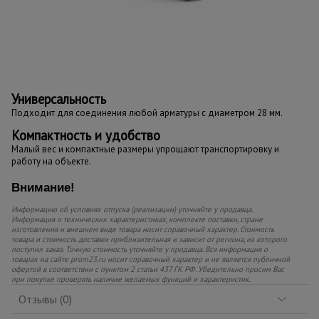
Универсальность
Подходит для соединения любой арматуры с диаметром 28 мм.
Компактность и удобство
Малый вес и компактные размеры упрощают транспортировку и
работу на объекте.
Внимание!
Информацию об условиях отпуска (реализации) уточняйте у продавца.
Информация о технических характеристиках, комплекте поставки, стране
изготовления и внешнем виде товара носит справочный характер. Стоимость
товара и стоимость доставки приблизительная и зависит от региона, из которого
поступил заказ. Точную стоимость уточняйте у продавца. Вся информация о
товарах на сайте prom23.ru носит справочный характер и не является публичной
офертой в соответствии с пунктом 2 статьи 437 ГК РФ. Убедительно просим Вас
при покупке проверять наличие желаемых функций и характеристик.
Отзывы (0)