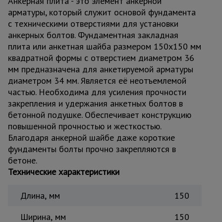
Анкерная плита - это элемент анкерной
для
склада
арматуры, который служит основой фундамента
с техническими отверстиями для установки
анкерных болтов. Фундаментная закладная
Тачки
плита или анкетная шайба размером 150х150 мм
строительные
квадратной формы с отверстием диаметром 36
и садовые
мм предназначена для анкетируемой арматуры
диаметром 34 мм. Является её неотъемлемой
частью. Необходима для усиления прочности
Лестницы
закрепления и удержания анкетных болтов в
и
стремянки
бетонной подушке. Обеспечивает конструкцию
повышенной прочностью и жесткостью.
Благодаря анкерной шайбе даже короткие
Штукатурные
фундаменты болты прочно закрепляются в
комплекты
бетоне.
Технические характеристики
Сварочные
Длина, мм
150
аппараты
Ширина, мм
150