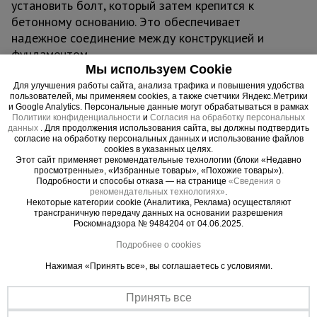
установить болт, который затем крепится к
бетонному основанию. Это обеспечивает
надежное соединение между конструкцией и
фундаментом.
Размеры плит могут варьироваться в зависимости
Мы используем Cookie
от нагрузки, которую они должны выдерживать, и
Для улучшения работы сайта, анализа трафика и повышения удобства
пользователей, мы применяем cookies, а также счетчики Яндекс.Метрики
от размеров болтов, которые будут
и Google Analytics. Персональные данные могут обрабатываться в рамках
использоваться. Данная модель имеет размер
Политики конфиденциальности
и
Согласия на обработку персональных
данных
. Для продолжения использования сайта, вы должны подтвердить
150х150 мм.
согласие на обработку персональных данных и использование файлов
Анкерные плиты используются при строительстве
cookies в указанных целях.
Этот сайт применяет рекомендательные технологии (блоки «Недавно
объектов, требующих усиления конструкции от
просмотренные», «Избранные товары», «Похожие товары»).
разрушения. Это могут быть опоры ВЛ, ЛЭП,
Подробности и способы отказа — на странице
«Сведения о
рекомендательных технологиях»
.
мосты и другие сооружения. Они могут
Некоторые категории cookie (Аналитика, Реклама) осуществляют
трансграничную передачу данных на основании разрешения
эксплуатироваться в сложных климатических
Роскомнадзора № 9484204 от 04.06.2025.
условиях и в сейсмически активных районах.
Подробнее о cookies
Температурный режим использования плит - до
-50 градусов Цельсия. Обладают высокой
Нажимая «Принять все», вы соглашаетесь с условиями.
прочностью на сжатие и имеют длительный срок
службы (до 50 лет).
Принять все
Такие плиты широко используются в