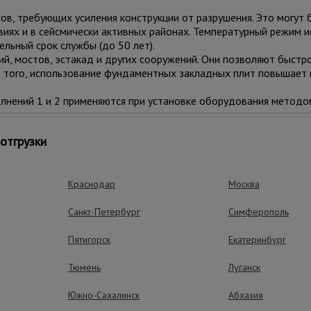
ов, требующих усиления конструкции от разрушения. Это могут 
иях и в сейсмически активных районах. Температурный режим ис
льный срок службы (до 50 лет).
й, мостов, эстакад и других сооружений. Они позволяют быстро
е того, использование фундаментных закладных плит повышает 
лнений 1 и 2 применяются при установке оборудования методо
ы по ГОСТ 24379.1-80, а также по индивидуальным раз
отгрузки
Краснодар
Москва
ные преимущества – эффективная рабо
Санкт-Петербург
Симферополь
Пятигорск
Екатеринбург
Тюмень
Луганск
Южно-Сахалинск
Абхазия