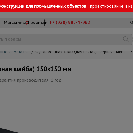
конструкции для промышленных объектов
: проектирование и и
Магазины
Грозный
+7 (938) 992-1-992
О
ные из металла
/
Фундаментная закладная плита (анкерная шайба) 1
рная шайба) 150х150 мм
арантия производителя: 1 год