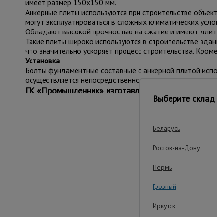
имеет размер 150х150 мм.
Анкерные плиты используются при строительстве объект
могут эксплуатироваться в сложных климатических услов
Обладают высокой прочностью на сжатие и имеют длите
Такие плиты широко используются в строительстве здани
что значительно ускоряет процесс строительства. Кром
Установка
Болты фундаментные составные с анкерной плитой испо
осуществляется непосредственно в фундамент.
ГК «Промышленник» изготавливает анкерные шайб
Выберите склад 
Беларусь
Важ
Ростов-на-Дону
Пермь
Грозный
Иркутск