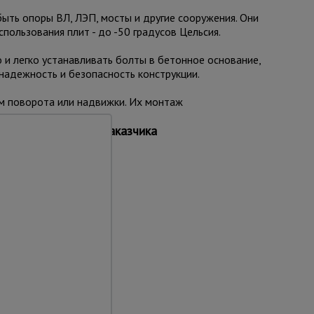
быть опоры ВЛ, ЛЭП, мосты и другие сооружения. Они
пользования плит - до -50 градусов Цельсия.
 и легко устанавливать болты в бетонное основание,
надежность и безопасность конструкции.
м поворота или надвижки. Их монтаж
мером по желанию заказчика
та