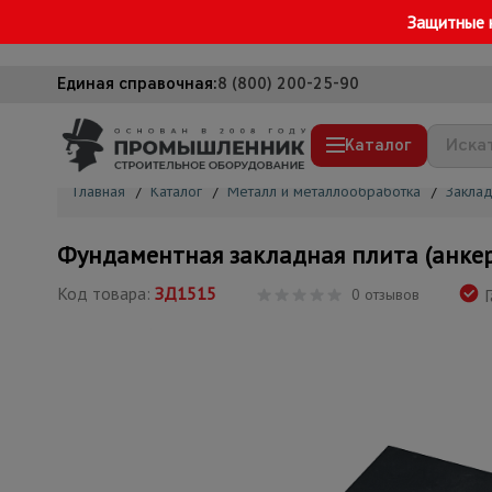
Защитные 
Единая справочная:
8 (800) 200-25-90
Каталог
Главная
/
Каталог
/
Металл и металлообработка
/
Заклад
Строительные леса
Фундаментная закладная плита (анке
Вышки-туры
Код товара:
ЗД1515
0 отзывов
Г
Подмости строительные
Сетка, тенты, брезенты
Строительные подъемники
Грузоподъемное оборудование
Мусоропровод строительный
Фанера ламинированная