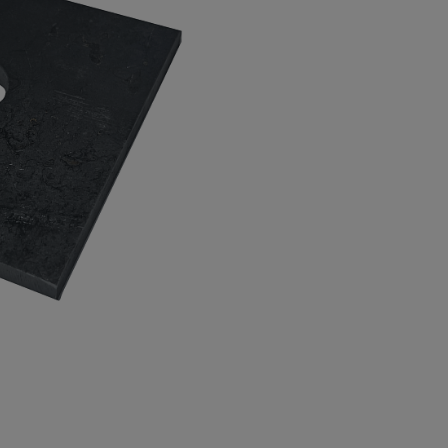
а
атурой
от