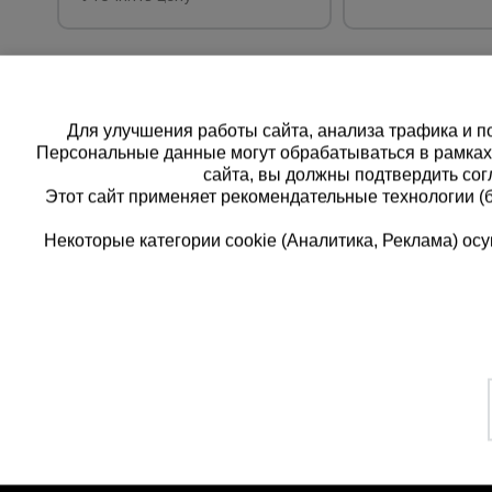
Для улучшения работы сайта, анализа трафика и по
Персональные данные могут обрабатываться в рамка
сайта, вы должны подтвердить сог
Этот сайт применяет рекомендательные технологии (
Некоторые категории cookie (Аналитика, Реклама) о
Каталог товаров
Еди
О компании
8 
Аренда оборудования
Франшиза
Зак
Доставка
Контакты
бес
Статьи
Защитные конструкции