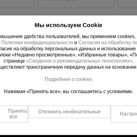
Мы используем Cookie
вышения удобства пользователей, мы применяем cookies, а 
х
Политики конфиденциальности
и
Согласия на обработку 
ласие на обработку персональных данных и использование 
блоки «Недавно просмотренные», «Избранные товары», «П
странице
«Сведения о рекомендательных технологиях»
.
существляют трансграничную передачу данных на основании
ная справочная
Грозный
Подробнее о cookies
(800) 200-25-90
+7 (938) 99
Нажимая «Принять все», вы соглашаетесь с условиями.
азать звонок
Заказать звонок
платно по России
Пн-Пт: с 9:00 до 17:30
Сб: с 9:00 до 17:00,
Принять
Отклонить необязательные
Вс: выходной
Настро
все