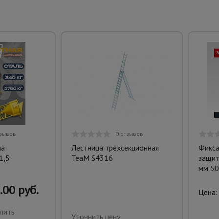
тзывов
0 отзывов
на
Лестница трехсекционная
Фикса
1,5
TeaM S4316
защит
мм 50
.00 руб.
Цена:
пить
Уточнить цену