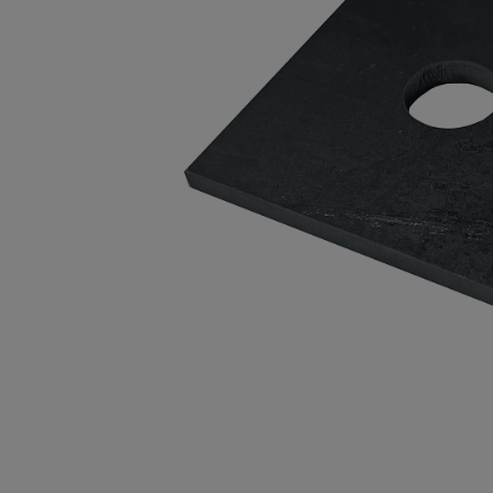
Опалубка
Вибротехника для строительств
Оборудование для работы с арм
Оборудование для бетонных раб
Техника для склада
Тачки строительные и садовые
Лестницы и стремянки
Штукатурные комплекты
Сварочные аппараты
Тепловые пушки
Металл и металлообработка