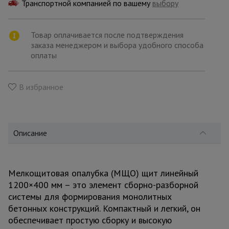
для
Транспортной компанией по вашему
выбору
склада
Товар оплачивается после подтверждения
заказа менеджером и выбора удобного способа
Тачки
строительные
оплаты
и садовые
В избранное
Лестницы
и
стремянки
Описание
Штукатурные
комплекты
Мелкощитовая опалубка (МЩО) щит линейный
1200×400 мм – это элемент сборно-разборной
системы для формирования монолитных
Сварочные
аппараты
бетонных конструкций. Компактный и легкий, он
обеспечивает простую сборку и высокую