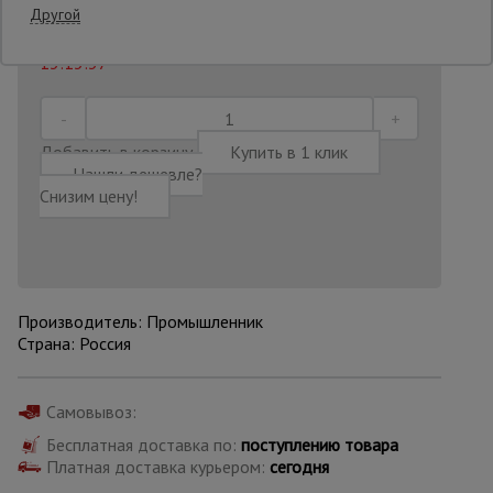
Другой
Последнее обновление цены: 26.06.2026
13:13:37
Опалубка
Вибротехника
Добавить в корзину
Купить в 1 клик
для
Нашли дешевле?
строительства
Снизим цену!
Оборудование
для работы с
арматурой
Производитель: Промышленник
Страна: Россия
Оборудование
для бетонных
работ
Самовывоз:
Бесплатная доставка по:
поступлению товара
Платная доставка курьером:
сегодня
Техника