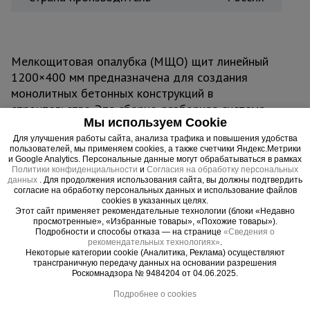
Мелкощитовая опалубка (МЩО) щит линейный
1200×400 мм предназначена для создания
монолитных бетонных конструкций в
строительстве. Эта сборно-разборная система
Мы используем Cookie
состоит из компактных щитов, которые легко
соединяются в единую прочную структуру с
Для улучшения работы сайта, анализа трафика и повышения удобства
пользователей, мы применяем cookies, а также счетчики Яндекс.Метрики
помощью замковых соединений. Щиты
и Google Analytics. Персональные данные могут обрабатываться в рамках
Политики конфиденциальности
и
Согласия на обработку персональных
изготовлены из высокопрочной стали, что
данных
. Для продолжения использования сайта, вы должны подтвердить
обеспечивает долговечность и устойчивость к
согласие на обработку персональных данных и использование файлов
cookies в указанных целях.
нагрузкам при заливке бетона.
Этот сайт применяет рекомендательные технологии (блоки «Недавно
Размеры 1200×400 мм делают щит удобным для
просмотренные», «Избранные товары», «Похожие товары»).
Подробности и способы отказа — на странице
«Сведения о
работы в ограниченных пространствах и при
рекомендательных технологиях»
.
создании сложных геометрических форм, таких
Некоторые категории cookie (Аналитика, Реклама) осуществляют
трансграничную передачу данных на основании разрешения
как стены, колонны, перекрытия и фундаменты.
Роскомнадзора № 9484204 от 04.06.2025.
Легкость сборки и разборки позволяет сократить
Подробнее о cookies
время на монтаж и демонтаж, а небольшой вес