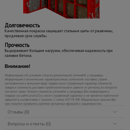
Долговечность
Качественная покраска защищает стальные щиты от ржавчины,
продлевая срок службы.
Прочность
Выдерживает большие нагрузки, обеспечивая надежность при
заливке бетона.
Внимание!
Информацию об условиях отпуска (реализации) уточняйте у продавца.
Информация о технических характеристиках, комплекте поставки, стране
изготовления и внешнем виде товара носит справочный характер. Стоимость
товара и стоимость доставки приблизительная и зависит от региона, из которого
поступил заказ. Точную стоимость уточняйте у продавца. Вся информация о
товарах на сайте prom23.ru носит справочный характер и не является публичной
офертой в соответствии с пунктом 2 статьи 437 ГК РФ. Убедительно просим Вас
при покупке проверять наличие желаемых функций и характеристик.
Отзывы (0)
Вопросы и ответы (0)