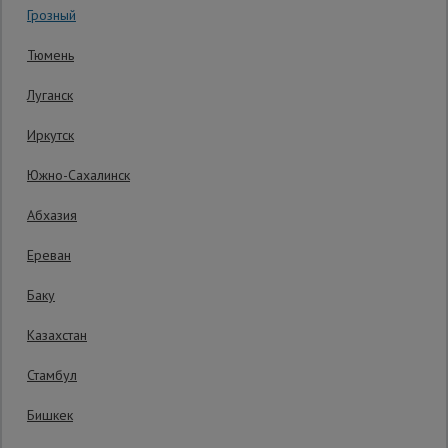
Грозный
Гарантия производителя: 1 год
Сетка,
Тюмень
тенты,
брезенты
Луганск
Иркутск
Строительные
подъемники
Южно-Сахалинск
Абхазия
Грузоподъемное
оборудование
Ереван
Баку
Каталог
Мусоропровод
Казахстан
строительный
всех
товаров
Стамбул
Бишкек
Фанера
ламинированная
4 053
₽
Распечатать