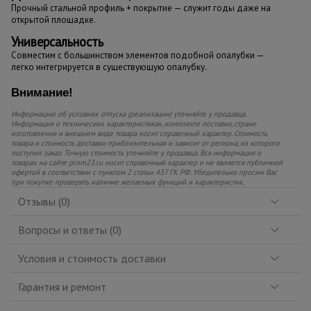
Прочный стальной профиль + покрытие — служит годы даже на
открытой площадке.
Универсальность
Совместим с большинством элементов подобной опалубки —
легко интегрируется в существующую опалубку.
Внимание!
Информацию об условиях отпуска (реализации) уточняйте у продавца.
Информация о технических характеристиках, комплекте поставки, стране
изготовления и внешнем виде товара носит справочный характер. Стоимость
товара и стоимость доставки приблизительная и зависит от региона, из которого
поступил заказ. Точную стоимость уточняйте у продавца. Вся информация о
товарах на сайте prom23.ru носит справочный характер и не является публичной
офертой в соответствии с пунктом 2 статьи 437 ГК РФ. Убедительно просим Вас
при покупке проверять наличие желаемых функций и характеристик.
Отзывы (0)
Вопросы и ответы (0)
Условия и стоимость доставки
Гарантия и ремонт