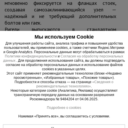
мгновенно фиксируется на фланцах стоек,
создавая самозаклинивающийся узел —
надёжный и не требующий дополнительных
болтов или гаек.
Ригели выпускаются в стандартном
номенклатурном ряду длин, что позволяет
Мы используем Cookie
собирать перекрытия с фиксированным шагом
Для улучшения работы сайта, анализа трафика и повышения удобства
стоек и минимизировать ошибки монтажа.
пользователей, мы применяем cookies, а также счетчики Яндекс.Метрики
и Google Analytics. Персональные данные могут обрабатываться в рамках
Конструкция исключает произвольное выпадение
Политики конфиденциальности
и
Согласия на обработку персональных
данных
. Для продолжения использования сайта, вы должны подтвердить
из замков, устойчива к перепадам температуры и
согласие на обработку персональных данных и использование файлов
влажности. Материал — профильная стальная
cookies в указанных целях.
Этот сайт применяет рекомендательные технологии (блоки «Недавно
труба с порошковым покрытием
просмотренные», «Избранные товары», «Похожие товары»).
Подробности и способы отказа — на странице
«Сведения о
рекомендательных технологиях»
.
Область применения
Некоторые категории cookie (Аналитика, Реклама) осуществляют
Монолитные перекрытия любой толщины в
трансграничную передачу данных на основании разрешения
Роскомнадзора № 9484204 от 04.06.2025.
жилом, коммерческом и промышленном
строительстве.
Подробнее о cookies
Устройство плит перекрытий, балок,
Нажимая «Принять все», вы соглашаетесь с условиями.
консолей.