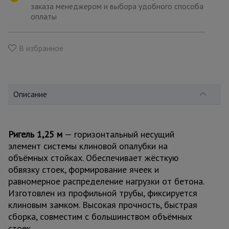
для
заказа менеджером и выбора удобного способа
склада
оплаты
Тачки
В избранное
строительные
и садовые
Описание
Лестницы
и
стремянки
Ригель 1,25 м
— горизонтальный несущий
элемент системы клиновой опалубки на
Штукатурные
объёмных стойках. Обеспечивает жёсткую
комплекты
обвязку стоек, формирование ячеек и
равномерное распределение нагрузки от бетона.
Изготовлен из профильной трубы, фиксируется
Сварочные
аппараты
клиновым замком. Высокая прочность, быстрая
сборка, совместим с большинством объёмных
стоек.