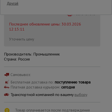
Другой
Распечатать
Опалубка
Последнее обновление цены: 30.03.2026
12:15:11
Вибротехника
для
Уточнить цену
строительства
Производитель: Промышленник
Оборудование
Страна: Россия
для работы с
арматурой
Самовывоз:
Бесплатная доставка по:
поступлению товара
Оборудование
Платная доставка курьером:
сегодня
для бетонных
работ
Транспортной компанией по вашему
выбору
Техника
Товар оплачивается после подтверждения