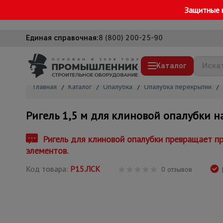
Защитные 
Единая справочная:
8 (800) 200-25-90
Каталог
Главная
/
Каталог
/
Опалубка
/
Опалубка перекрытий
/
Строительные леса
Ригель 1,5 м для клиновой опалубки н
Вышки-туры
Подмости строительные
Ригель для клиновой опалубки превращает пр
элементов.
Сетка, тенты, брезенты
Код товара:
Р15.ЛСК
Строительные подъемники
0 отзывов
Грузоподъемное оборудование
Мусоропровод строительный
Фанера ламинированная