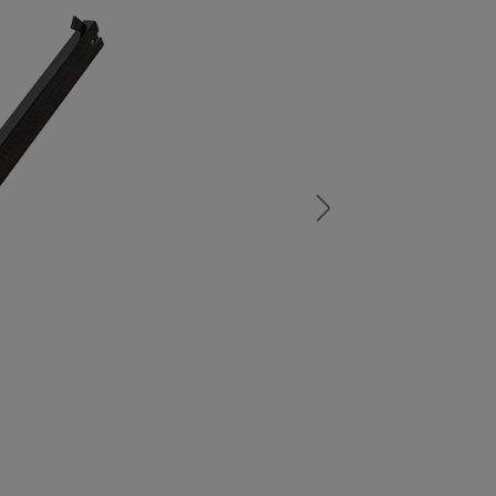
а
атурой
от