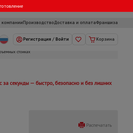
зготовление
 компании
Производство
Доставка и оплата
Франшиза
Регистрация
/
Войти
Корзина
объемных стойках
 за секунды — быстро, безопасно и без лишних
Распечатать