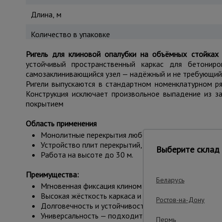
Длина, м
Количество в упаковке
Ригель для клиновой опалубки на объёмных стойках
устойчивый пространственный каркас для бетониро
самозаклинивающийся узел — надёжный и не требующий 
Ригели выпускаются в стандартном номенклатурном р
Конструкция исключает произвольное выпадение из з
покрытием
Область применения
Монолитные перекрытия любой толщины в жилом, к
Устройство плит перекрытий, балок, консолей.
Выберите склад 
Работа на высоте до 30 м.
Преимущества:
Беларусь
Мгновенная фиксация клином — сборка без инструме
Высокая жёсткость каркаса и точный шаг стоек.
Ростов-на-Дону
Долговечность и устойчивость к погодным условиям
Универсальность — подходит к большинству объёмны
Пермь