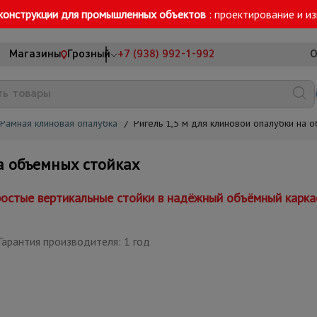
конструкции для промышленных объектов
: проектирование и и
Магазины
Грозный
+7 (938) 992-1-992
О
Рамная клиновая опалубка
/
Ригель 1,5 м для клиновой опалубки на 
а объемных стойках
остые вертикальные стойки в надёжный объёмный каркас
Гарантия производителя: 1 год