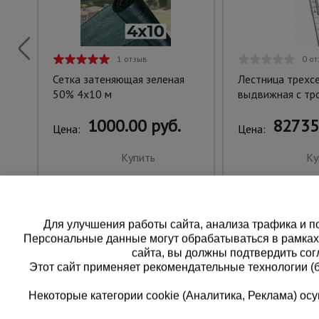
1 отзыв
0 о
Сетка затеняющая зеленая
Лестница трехс
50% 4х10 м
выдвижная с тр
1000.00 руб.
82735
Цена:
Цена:
Купить
Ку
Для улучшения работы сайта, анализа трафика и по
Персональные данные могут обрабатываться в рамка
сайта, вы должны подтвердить сог
Этот сайт применяет рекомендательные технологии (
Некоторые категории cookie (Аналитика, Реклама) о