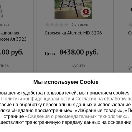
тзывов
0 отзывов
екционная
Стремянка Alumet MD 8206
С
осом Ал 3325
.00 руб.
8438.00 руб.
Цена:
пить
Купить
У
Мы используем Cookie
вышения удобства пользователей, мы применяем cookies, а 
х
Политики конфиденциальности
и
Согласия на обработку 
ласие на обработку персональных данных и использование 
блоки «Недавно просмотренные», «Избранные товары», «П
странице
«Сведения о рекомендательных технологиях»
.
существляют трансграничную передачу данных на основании