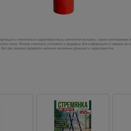
рмация о технических характеристиках, комплекте поставки, стране изготовления и
ступил заказ. Точную стоимость уточняйте у продавца. Вся информация о товарах на 
м Вас при покупке проверять наличие желаемых функций и характеристик.