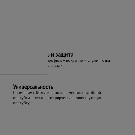
та
Долговечность и защита
Прочный стальной профиль + покрытие — служит годы
даже на открытой площадке.
Универсальность
Совместим с большинством элементов подобной
опалубки — легко интегрируется в существующую
опалубку.