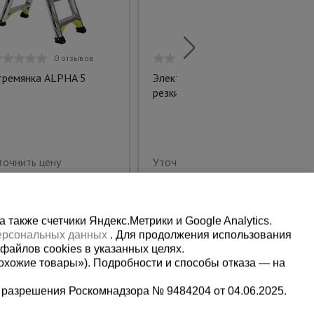
0 отзывов
0 отзывов
тремянка ALPHA 5
Электрический станок для
резки арматуры TeaM GQ46
точнить цену
Уточнить цену
также счетчики Яндекс.Метрики и Google Analytics.
персональных данных
. Для продолжения использования
файлов cookies в указанных целях.
охожие товары»). Подробности и способы отказа — на
 разрешения Роскомнадзора № 9484204 от 04.06.2025.