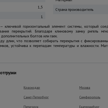
1,5
Страна производитель
1
— ключевой горизонтальный элемент системы, который соед
вания перекрытий. Благодаря клиновому замку ригель мгн
дополнительных болтов или гаек.
яду длин, что позволяет собирать перекрытия с фиксированн
амков, устойчива к перепадам температуры и влажности. Ма
оммерческом и промышленном строительстве.
отгрузки
Краснодар
Москва
нта.
Санкт-Петербург
Симферополь
.
х стоек на рынке.
Пятигорск
Екатеринбург