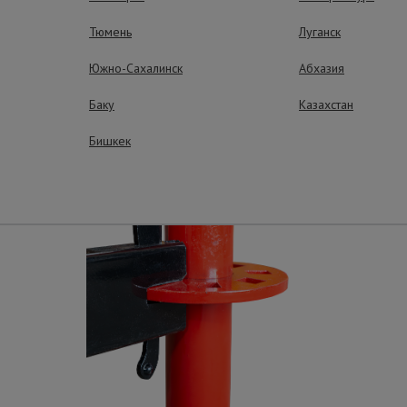
Тюмень
Луганск
ные преимущества – эффективная рабо
Южно-Сахалинск
Абхазия
Баку
Казахстан
Бишкек