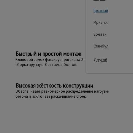
Грозный
Важ
Иркутск
Ереван
Стамбул
Быстрый и простой монтаж
Другой
Клиновой замок фиксирует ригель за 2–3 секунды —
сборка вручную, без гаек и болтов.
Высокая жёсткость конструкции
Обеспечивает равномерное распределение нагрузки
бетона и исключает раскачивание стоек.