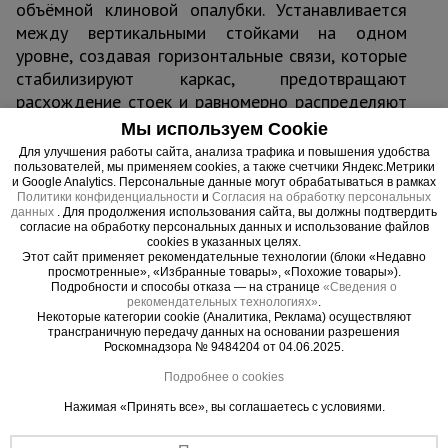
объёмной клиновой опалубки. Устанавливается
между вертикальными стойками на одном
уровне, создавая горизонтальные связи, которые
стабилизируют каркас, предотвращают
расхождение стоек и равномерно распределяют
нагрузку от бетона и арматуры.
Мы используем Cookie
Труба 48×2 мм обеспечивает высокую прочность
Для улучшения работы сайта, анализа трафика и повышения удобства
при небольшом весе. На концах — фланцы с
пользователей, мы применяем cookies, а также счетчики Яндекс.Метрики
и Google Analytics. Персональные данные могут обрабатываться в рамках
отверстиями под клиновые замки, позволяющие
Политики конфиденциальности
и
Согласия на обработку персональных
мгновенно зафиксировать связь без
данных
. Для продолжения использования сайта, вы должны подтвердить
согласие на обработку персональных данных и использование файлов
инструментов. Порошковое покрытие надёжно
cookies в указанных целях.
Этот сайт применяет рекомендательные технологии (блоки «Недавно
защищает от коррозии и царапин при работе на
просмотренные», «Избранные товары», «Похожие товары»).
стройплощадке.
Подробности и способы отказа — на странице
«Сведения о
рекомендательных технологиях»
.
Некоторые категории cookie (Аналитика, Реклама) осуществляют
Область применения
трансграничную передачу данных на основании разрешения
Роскомнадзора № 9484204 от 04.06.2025.
Монолитные перекрытия любой толщины в
жилом, коммерческом и промышленном
Подробнее о cookies
строительстве.
Нажимая «Принять все», вы соглашаетесь с условиями.
Устройство плит перекрытий, балок,