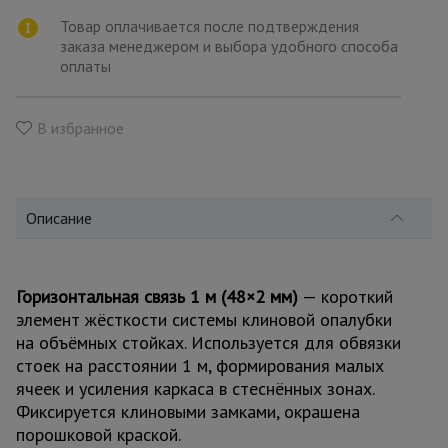
для
склада
Товар оплачивается после подтверждения
заказа менеджером и выбора удобного способа
оплаты
Тачки
строительные
и садовые
В избранное
Лестницы
и
Описание
стремянки
Горизонтальная связь 1 м (48×2 мм)
— короткий
Штукатурные
комплекты
элемент жёсткости системы клиновой опалубки
на объёмных стойках. Используется для обвязки
стоек на расстоянии 1 м, формирования малых
Сварочные
ячеек и усиления каркаса в стеснённых зонах.
аппараты
Фиксируется клиновыми замками, окрашена
порошковой краской.