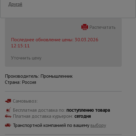
Другой
Опалубка
Распечатать
Последнее обновление цены: 30.03.2026
Вибротехника
для
12:15:11
строительства
Уточнить цену
Оборудование
для работы с
Производитель: Промышленник
арматурой
Страна: Россия
Самовывоз:
Оборудование
для бетонных
Бесплатная доставка по:
поступлению товара
работ
Платная доставка курьером:
сегодня
Транспортной компанией по вашему
выбору
Техника