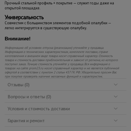
Прочный стальной профиль + покрытие — служит годы даже на
открытой площадке.
Универсальность
Совместим с большинством элементов подобной опалубки —
легко интегрируется в существующую опалубку.
Внимание!
Информацию об условиях отпуска (реализации) уточняйте у продавца.
Информация о технических характеристиках, комплекте поставки, стране
изготовления и внешнем виде товара носит справочный характер. Стоимость
товара и стоимость доставки приблизительная и зависит от региона, из которого
поступил заказ. Точную стоимость уточняйте у продавца. Вся информация о
товарах на сайте prom23.ru носит справочный характер и не является публичной
офертой в соответствии с пунктом 2 статьи 437 ГК РФ. Убедительно просим Вас
при покупке проверять наличие желаемых функций и характеристик.
Отзывы (0)
Вопросы и ответы (0)
Условия и стоимость доставки
Гарантия и ремонт