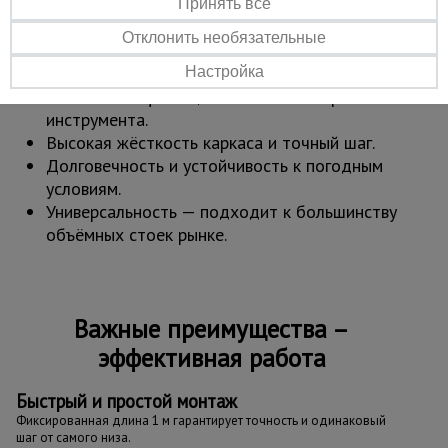
консолей.
Принять все
Работа на высоте до 30 м.
Отклонить необязательные
Преимущества:
Настройка
Мгновенная фиксация клином — сборка без
инструмента.
Высокая жёсткость каркаса и точный шаг.
Долговечность и устойчивость к погодным
условиям.
Универсальность — подходит к большинству
объёмных стоек рынке.
Важные преимущества –
эффективная работа
Быстрый и простой монтаж
Фиксированная длина 1 м гарантирует точность и одинаковый
шаг от самого низа.