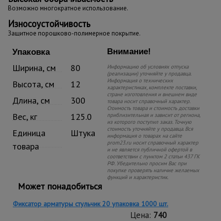
Возможно многократное использование.
Износоустойчивость
Защитное порошково-полимерное покрытие.
Внимание!
Упаковка
Ширина, см
80
Информацию об условиях отпуска
(реализации) уточняйте у продавца.
Информация о технических
Высота, см
12
характеристиках, комплекте поставки,
стране изготовления и внешнем виде
Длина, см
300
товара носит справочный характер.
Стоимость товара и стоимость доставки
Вес, кг
125.0
приблизительная и зависит от региона,
из которого поступил заказ. Точную
стоимость уточняйте у продавца. Вся
Единица
Штука
информация о товарах на сайте
prom23.ru носит справочный характер
товара
и не является публичной офертой в
соответствии с пунктом 2 статьи 437 ГК
РФ. Убедительно просим Вас при
покупке проверять наличие желаемых
функций и характеристик.
Может понадобиться
Фиксатор арматуры стульчик 20 упаковка 1000 шт.
Цена:
740