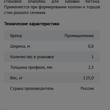
стеновой опалубки для заливки бетона.
Тепловые
Применяется при формировании колонн и торцов
пушки
стен разного сечения.
Технические характеристики
Металл и
металлообработка
Бренд
Промышленник
Ширина, м
0,8
Количество в упаковке
1
Толщина профиля, мм
2,5
Вес, кг
125,0
Страна производитель
Россия