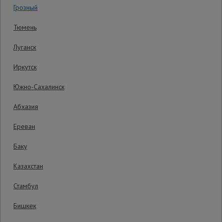
0 отзывов
Грозный
Гарантия производителя: 1 год
Сетка,
Тюмень
тенты,
брезенты
Луганск
Иркутск
Строительные
подъемники
Южно-Сахалинск
Абхазия
Грузоподъемное
оборудование
Ереван
Баку
Каталог
Мусоропровод
Казахстан
строительный
всех
товаров
Стамбул
Бишкек
Фанера
ламинированная