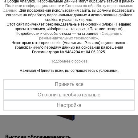
и Google Analytics. Персональные данные могут обрабатываться в рамках
форм за минимальное время.
Политики конфиденциальности
и
Согласия на обработку персональных
данных
. Для продолжения использования сайта, вы должны подтвердить
Прочность
согласие на обработку персональных данных и использование файлов
Стальной каркас выдерживает повышенную нагрузку.
cookies в указанных целях.
Этот сайт применяет рекомендательные технологии (блоки «Недавно
просмотренные», «Избранные товары», «Похожие товары»).
Подробности и способы отказа — на странице
«Сведения о
рекомендательных технологиях»
.
Некоторые категории cookie (Аналитика, Реклама) осуществляют
трансграничную передачу данных на основании разрешения
Роскомнадзора № 9484204 от 04.06.2025.
Подробнее о cookies
Нажимая «Принять все», вы соглашаетесь с условиями.
Принять все
Отклонить необязательные
Настройка
Высокая оборачиваемость