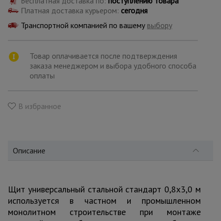
Бесплатная доставка по:
поступлению товара
для
склада
Платная доставка курьером:
сегодня
Транспортной компанией по вашему
выбору
Тачки
строительные
Товар оплачивается после подтверждения
и садовые
заказа менеджером и выбора удобного способа
оплаты
Лестницы
и
В избранное
стремянки
Штукатурные
Описание
комплекты
Щит универсальный стальной стандарт 0,8x3,0 м
Сварочные
аппараты
используется в частном и промышленном
монолитном строительстве при монтаже