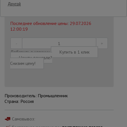
Другой
23 663
₽
Распечатать
Опалубка
Последнее обновление цены: 29.07.2026
12:00:19
Вибротехника
для
строительства
Добавить в корзину
Купить в 1 клик
Нашли дешевле?
Снизим цену!
Оборудование
для работы с
арматурой
Оборудование
Производитель: Промышленник
для бетонных
Страна: Россия
работ
Самовывоз:
Техника