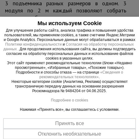
3 подъемника разных размеров в одном. 3
модуля по 2 м каждый позволяют собрать
люльку необходимо размера специально для
Мы используем Cookie
каждого конкретного фасада здания. Система
противовесов состоит из контргрузов по 25 кг и
Для улучшения работы сайта, анализа трафика и повышения удобства
пользователей, мы применяем cookies, а также счетчики Яндекс.Метрики
подбирается аналогично.
и Google Analytics. Персональные данные могут обрабатываться в рамках
Политики конфиденциальности
и
Согласия на обработку персональных
Адаптация к фасаду
данных
. Для продолжения использования сайта, вы должны подтвердить
ZLP 800 легко адаптируется к фасаду здания,
согласие на обработку персональных данных и использование файлов
cookies в указанных целях.
благодаря прочной и одновременно
Этот сайт применяет рекомендательные технологии (блоки «Недавно
легкой подвесной консоли-опоре, позволяющей
просмотренные», «Избранные товары», «Похожие товары»).
Подробности и способы отказа — на странице
«Сведения о
производить установку даже на покатой крыше
рекомендательных технологиях»
.
без риска соскальзывания. Увеличенный вылет
Некоторые категории cookie (Аналитика, Реклама) осуществляют
трансграничную передачу данных на основании разрешения
консоли на 1,7 м дает возможность
Роскомнадзора № 9484204 от 04.06.2025.
вывешивать люльку на стальных тросах и легко
Подробнее о cookies
обходить выступающие части фасада. Рама
кабины снабжена прорезиненными буферными
Нажимая «Принять все», вы соглашаетесь с условиями.
колесами для защиты поверхности здания от
Принять все
повреждений.
Надежная электроника
Отклонить необязательные
Каждый фасадный подъемник