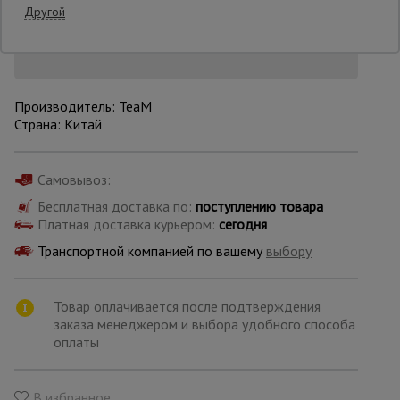
Снизим цену!
Другой
Опалубка
Производитель: TeaM
Вибротехника
Страна: Китай
для
строительства
Самовывоз:
Бесплатная доставка по:
поступлению товара
Оборудование
для работы с
Платная доставка курьером:
сегодня
арматурой
Транспортной компанией по вашему
выбору
Оборудование
Товар оплачивается после подтверждения
для бетонных
заказа менеджером и выбора удобного способа
работ
оплаты
Техника
В избранное