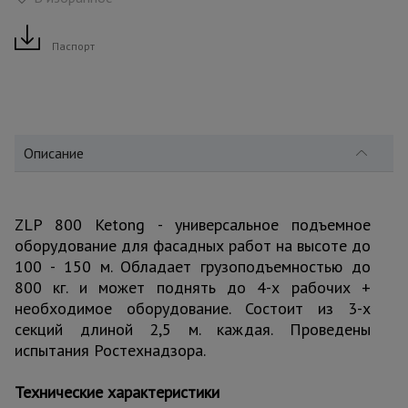
для
склада
Паспорт
Тачки
строительные
и садовые
Описание
Лестницы
и
стремянки
ZLP 800 Ketong - универсальное подъемное
оборудование для фасадных работ на высоте до
100 - 150 м. Обладает грузоподъемностью до
Штукатурные
комплекты
800 кг. и может поднять до 4-х рабочих +
необходимое оборудование. Состоит из 3-х
секций длиной 2,5 м. каждая. Проведены
испытания Ростехнадзора.
Сварочные
аппараты
Технические характеристики