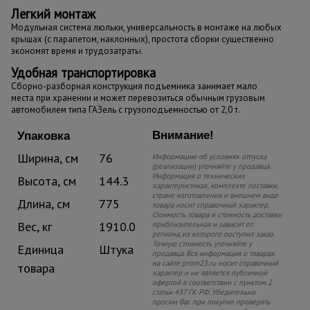
Легкий монтаж
Модульная система люльки, универсальность в монтаже на любых
крышах (с парапетом, наклонных), простота сборки существенно
экономят время и трудозатраты.
Удобная транспортировка
Сборно-разборная конструкция подъемника занимает мало
места при хранении и может перевозиться обычным грузовым
автомобилем типа ГАЗель с грузоподъемностью от 2,0 т.
Внимание!
Упаковка
Ширина, см
76
Информацию об условиях отпуска
(реализации) уточняйте у продавца.
Информация о технических
Высота, см
144.3
характеристиках, комплекте поставки,
стране изготовления и внешнем виде
Длина, см
775
товара носит справочный характер.
Стоимость товара и стоимость доставки
Вес, кг
1910.0
приблизительная и зависит от
региона, из которого поступил заказ.
Точную стоимость уточняйте у
Единица
Штука
продавца. Вся информация о товарах
на сайте prom23.ru носит справочный
товара
характер и не является публичной
офертой в соответствии с пунктом 2
статьи 437 ГК РФ. Убедительно
просим Вас при покупке проверять