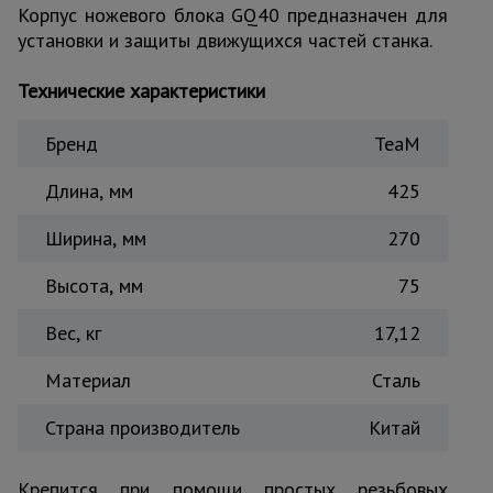
для
Корпус ножевого блока GQ40 предназначен для
склада
установки и защиты движущихся частей станка.
Технические характеристики
Тачки
строительные
и садовые
Бренд
TeaM
Длина, мм
425
Лестницы
и
Ширина, мм
270
стремянки
Высота, мм
75
Штукатурные
Вес, кг
17,12
комплекты
Материал
Сталь
Сварочные
Страна производитель
Китай
аппараты
Крепится при помощи простых резьбовых