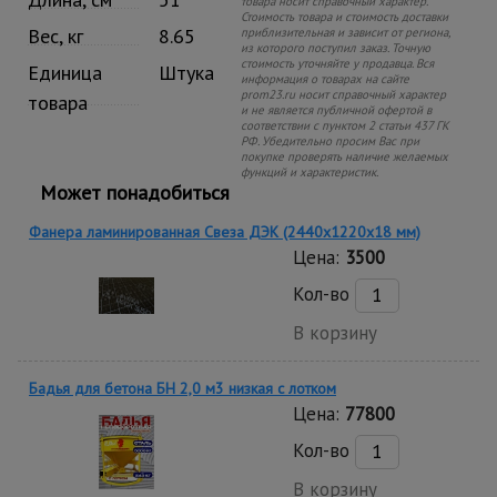
товара носит справочный характер.
Стоимость товара и стоимость доставки
Вес, кг
8.65
приблизительная и зависит от региона,
из которого поступил заказ. Точную
стоимость уточняйте у продавца. Вся
Единица
Штука
информация о товарах на сайте
prom23.ru носит справочный характер
товара
и не является публичной офертой в
соответствии с пунктом 2 статьи 437 ГК
РФ. Убедительно просим Вас при
покупке проверять наличие желаемых
функций и характеристик.
Может понадобиться
Фанера ламинированная Свеза ДЭК (2440х1220х18 мм)
Цена:
3500
Кол-во
В корзину
Бадья для бетона БН 2,0 м3 низкая с лотком
Цена:
77800
Кол-во
В корзину