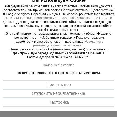
Мы используем Cookie
сократит время на уплотнения бетонной смеси,
Для улучшения работы сайта, анализа трафика и повышения удобства
при этом экономя электроэнергию, двухметровый
пользователей, мы применяем cookies, а также счетчики Яндекс.Метрики
вал - идеальное решение для работы на
и Google Analytics. Персональные данные могут обрабатываться в рамках
Политики конфиденциальности
и
Согласия на обработку персональных
небольшом объекте по доступной цене.
данных
. Для продолжения использования сайта, вы должны подтвердить
Глубинный вибратор великолепный инструмент
согласие на обработку персональных данных и использование файлов
cookies в указанных целях.
для запрессовки бетона. Его погружают в
Этот сайт применяет рекомендательные технологии (блоки «Недавно
рабочий состав, а передающиеся по радиусу
просмотренные», «Избранные товары», «Похожие товары»).
Подробности и способы отказа — на странице
«Сведения о
колебания создают плотную массу, таким
рекомендательных технологиях»
.
образом, удаляется лишний воздух, что
Некоторые категории cookie (Аналитика, Реклама) осуществляют
трансграничную передачу данных на основании разрешения
значительно повышает качество материала. Если
Роскомнадзора № 9484204 от 04.06.2025.
не устранить лишний воздух, бетон может
Подробнее о cookies
получиться пористым, а значит менее прочным и
Нажимая «Принять все», вы соглашаетесь с условиями.
не надежным.
Комплект электрического глубинного вибратора
Принять все
состоит из электропривода, гибкого вала и
наконечника, удобный и компактный, при своем
Отклонить необязательные
малом весе и низкой стоимости он удовлетворит
Настройка
потребности частного строительства.