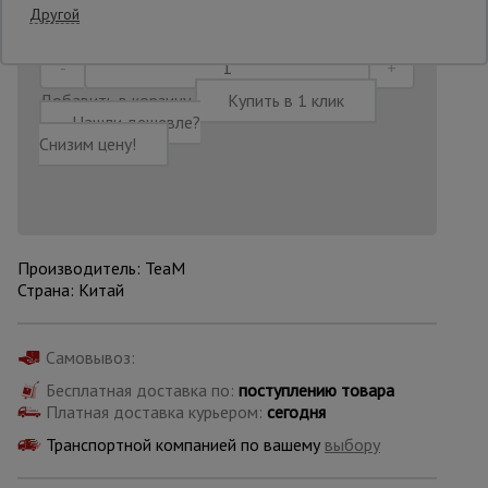
14:56:01
Другой
Опалубка
Добавить в корзину
Купить в 1 клик
Нашли дешевле?
Вибротехника
Снизим цену!
для
строительства
Оборудование
Производитель: TeaM
для работы с
арматурой
Страна: Китай
Самовывоз:
Оборудование
для бетонных
Бесплатная доставка по:
поступлению товара
работ
Платная доставка курьером:
сегодня
Транспортной компанией по вашему
выбору
Техника