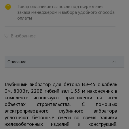
для
склада
Товар оплачивается после подтверждения
заказа менеджером и выбора удобного способа
оплаты
Тачки
строительные
и садовые
В избранное
Лестницы
и
Описание
стремянки
Глубинный вибратор для бетона ВЭ-45 с кабель
Штукатурные
комплекты
3м, 800Вт, 220В гибкий вал 1.55 м наконечник в
комплекте используют практически на всех
объектах строительства. С помощью
электроприводного глубинного вибратора
Сварочные
аппараты
уплотняют бетонные смеси во время заливки
железобетонных изделий и конструкций.