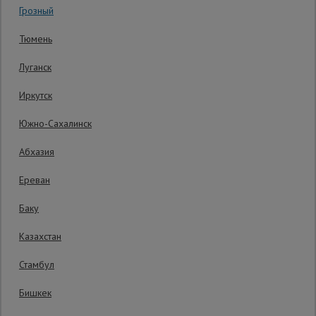
Грозный
Сетка,
Тюмень
тенты,
брезенты
Луганск
Иркутск
Строительные
подъемники
Южно-Сахалинск
Абхазия
Грузоподъемное
оборудование
Ереван
Баку
Каталог
Мусоропровод
Казахстан
строительный
всех
товаров
Стамбул
5 370
₽
Распечатать
Бишкек
Фанера
ламинированная
Последнее обновление цены: 09.07.2026